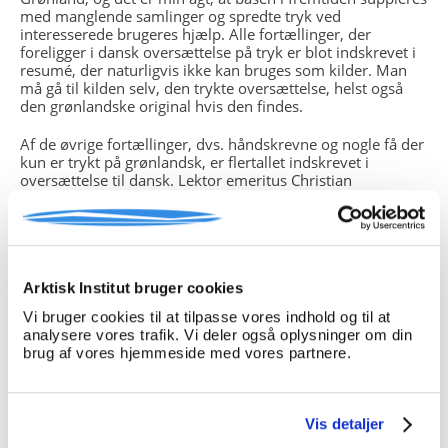
med manglende samlinger og spredte tryk ved
interesserede brugeres hjælp. Alle fortællinger, der
foreligger i dansk oversættelse på tryk er blot indskrevet i
resumé, der naturligvis ikke kan bruges som kilder. Man
må gå til kilden selv, den trykte oversættelse, helst også
den grønlandske original hvis den findes.
Af de øvrige fortællinger, dvs. håndskrevne og nogle få der
kun er trykt på grønlandsk, er flertallet indskrevet i
oversættelse til dansk. Lektor emeritus Christian
Berthelsen har foretaget de fleste og nu afdøde Apollo
Lynge, Nuuk, en større antal, Grethe Lindenhann nogle få
og Signe Åsblom ligeså. Der er huller i mange
oversættelser, enten når håndskriften har været utydelig,
særpræget dialekt har gjort sig gældende, eller
nedskriveren, der kan være den samme som fortælleren,
Arktisk Institut bruger cookies
ikke har haft magt over forløbet. Igen er det sikrest at gå til
Vi bruger cookies til at tilpasse vores indhold og til at
kilden, som regel håndskriftet, forudsat man har de
analysere vores trafik. Vi deler også oplysninger om din
fornødne kundskaber i grønlandsk. Ellers må brugeren
brug af vores hjemmeside med vores partnere.
gøre opmærksom på manglerne og usikkerhederne i sin
formidling.
Download søgemanual som pdf
her
.
Vis detaljer