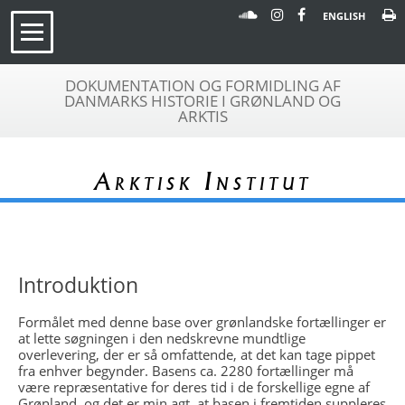
ENGLISH
DOKUMENTATION OG FORMIDLING AF
DANMARKS HISTORIE I GRØNLAND OG
ARKTIS
Arktisk Institut
Introduktion
Formålet med denne base over grønlandske fortællinger er
at lette søgningen i den nedskrevne mundtlige
overlevering, der er så omfattende, at det kan tage pippet
fra enhver begynder. Basens ca. 2280 fortællinger må
være repræsentative for deres tid i de forskellige egne af
Grønland, og det er min agt, at basen i fremtiden suppleres