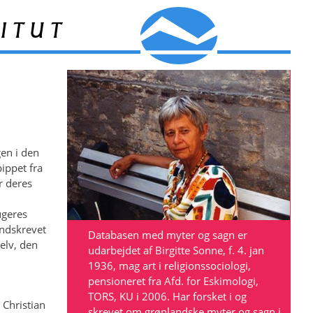
itut
en i den
ippet fra
r deres
n
ugeres
indskrevet
Databasen med myter og sagn er
elv, den
udarbejdet af Birgitte Sonne, f. 4. jan
1936, mag art i religionssociologi,
pensioneret fra Afd. for Eskimologi,
TORS, KU i 2006. Har forsket i og
 Christian
skrevet om grønlandske myter og sagn i