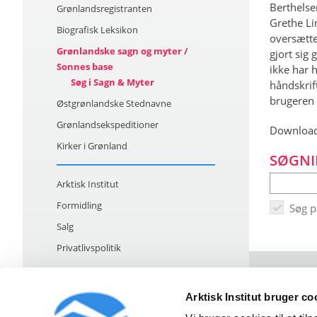
Berthelse
Grønlandsregistranten
Grethe Li
Biografisk Leksikon
oversætte
Grønlandske sagn og myter /
gjort sig
Sonnes base
ikke har h
Søg i Sagn & Myter
håndskrif
brugeren 
Østgrønlandske Stednavne
Grønlandsekspeditioner
Download
Kirker i Grønland
SØGNI
Arktisk Institut
Formidling
Søg 
Salg
Privatlivspolitik
Arktisk Institut bruger co
Strandgade