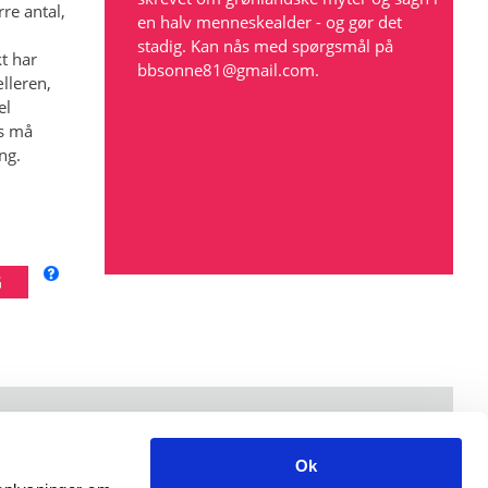
re antal,
en halv menneskealder - og gør det
stadig. Kan nås med spørgsmål på
t har
bbsonne81@gmail.com
.
lleren,
el
rs må
ng.
Åbningstider: mandag-fredag kl. 9-15.
Ok