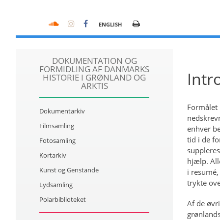
ENGLISH
DOKUMENTATION OG
FORMIDLING AF DANMARKS
Intr
HISTORIE I GRØNLAND OG
ARKTIS
Formålet 
Dokumentarkiv
nedskrevn
Filmsamling
enhver be
tid i de f
Fotosamling
suppleres
Kortarkiv
hjælp. All
Kunst og Genstande
i resumé,
trykte ov
Lydsamling
Polarbiblioteket
Af de øvr
grønlandsk