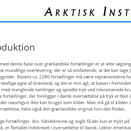
Arktisk Inst
oduktion
med denne base over grønlandske fortællinger er at lette søgning
e mundtlige overlevering, der er så omfattende, at det kan tage p
gynder. Basens ca. 2280 fortællinger må være repræsentative fo
orskellige egne af Grønland, og det er min agt, at basen i fremtide
 med manglende samlinger og spredte tryk ved interesserede br
e fortællinger, der foreligger i dansk oversættelse på tryk er blot 
 der naturligvis ikke kan bruges som kilder. Man må gå til kilden s
ersættelse, helst også den grønlandske original hvis den findes.
ige fortællinger, dvs. håndskrevne og nogle få der kun er trykt på
, er flertallet indskrevet i oversættelse til dansk. Lektor emeritus