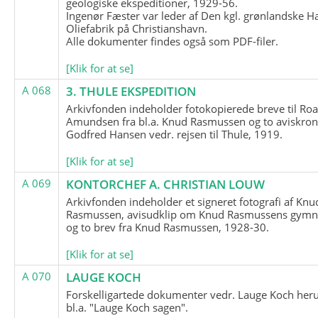
geologiske ekspeditioner, 1929-56.
Ingenør Fæster var leder af Den kgl. grønlandske H
Oliefabrik på Christianshavn.
Alle dokumenter findes også som PDF-filer.
[Klik for at se]
A 068
3. THULE EKSPEDITION
Arkivfonden indeholder fotokopierede breve til Roa
Amundsen fra bl.a. Knud Rasmussen og to aviskron
Godfred Hansen vedr. rejsen til Thule, 1919.
[Klik for at se]
A 069
KONTORCHEF A. CHRISTIAN LOUW
Arkivfonden indeholder et signeret fotografi af Knu
Rasmussen, avisudklip om Knud Rasmussens gymna
og to brev fra Knud Rasmussen, 1928-30.
[Klik for at se]
A 070
LAUGE KOCH
Forskelligartede dokumenter vedr. Lauge Koch her
bl.a. "Lauge Koch sagen".