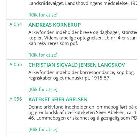
Landsrådsvalget. Landshøvdingens meddelelse, 19
[Klik for at se]
A 054
ANDREAS KORNERUP
Arkivfonden indeholder breve og dagbøger, største
kopier. Videnskabelige optegnelser. Lb.nr. 4 er sca
kan rekvireres som pdf.
[Klik for at se]
A 055
CHRISTIAN SIGVALD JENSEN LANGSKOV
Arkivfonden indeholder korrespondance, kopibog,
regnskaber og et manuskript, 1915-57.
[Klik for at se]
A 056
KATEKET SEIER ABELSEN
Denne arkivfond indeholder en lommebog ført på 
og grønlandsk af overkateketen Seier Abelsen, ca. 
46. Lommebogen er skannet og tilgængelig som PDF
[Klik for at se]