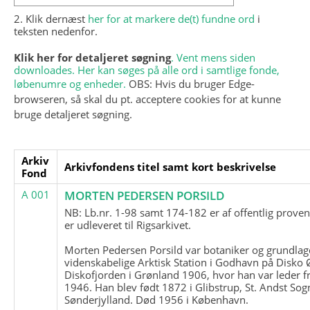
2. Klik dernæst
her for at markere de(t) fundne ord
i
teksten nedenfor.
Klik her for detaljeret søgning
. Vent mens siden
downloades. Her kan søges på alle ord i samtlige fonde,
løbenumre og enheder.
OBS: Hvis du bruger Edge-
browseren, så skal du pt. acceptere cookies for at kunne
bruge detaljeret søgning.
Arkiv
Arkivfondens titel samt kort beskrivelse
Fond
A 001
MORTEN PEDERSEN PORSILD
NB: Lb.nr. 1-98 samt 174-182 er af offentlig prove
er udleveret til Rigsarkivet.
Morten Pedersen Porsild var botaniker og grundla
videnskabelige Arktisk Station i Godhavn på Disko 
Diskofjorden i Grønland 1906, hvor han var leder fr
1946. Han blev født 1872 i Glibstrup, St. Andst Sogn
Sønderjylland. Død 1956 i København.