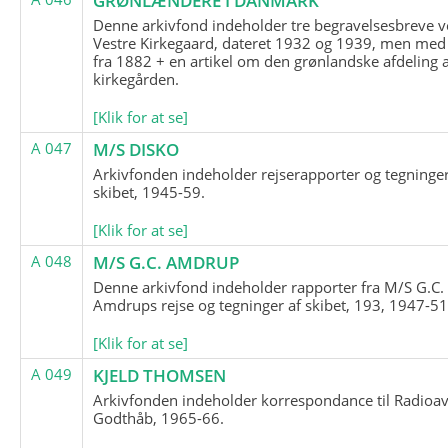
GRØNLÆNDERE I DANMARK
Denne arkivfond indeholder tre begravelsesbreve v
Vestre Kirkegaard, dateret 1932 og 1939, men med
fra 1882 + en artikel om den grønlandske afdeling 
kirkegården.
[Klik for at se]
A 047
M/S DISKO
Arkivfonden indeholder rejserapporter og tegninge
skibet, 1945-59.
[Klik for at se]
A 048
M/S G.C. AMDRUP
Denne arkivfond indeholder rapporter fra M/S G.C.
Amdrups rejse og tegninger af skibet, 193, 1947-51
[Klik for at se]
A 049
KJELD THOMSEN
Arkivfonden indeholder korrespondance til Radioav
Godthåb, 1965-66.