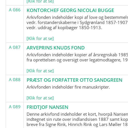
[Klik for at se]
A 086
KONTORCHEF GEORG NICOLAI BUGGE
Arkivfonden indeholder kopi af love og bestemmel
vedr. forstanderskaberne i Sydgrønland 1857-1907
vedr. uddrag af kopibøger 1850-1913.
[Klik for at se]
A 087
ARVEPRINS KNUDS FOND
Arkivfonden indeholder kopier af årsregnskab 1985
fra oprettelsen og oversigt over legatmodtagere, 1
[Klik for at se]
A 088
PRÆST OG FORFATTER OTTO SANDGREEN
Arkivfonden indeholder fire manuskripter.
[Klik for at se]
A 089
FRIDTJOF NANSEN
Denne arkivfond indeholder et kort, hvorpå Nansen
indtegnet sin rute over indlandsisen 1887 samt kop
breve fra Signe Rink, Hinrich Rink og Lars Møller 1