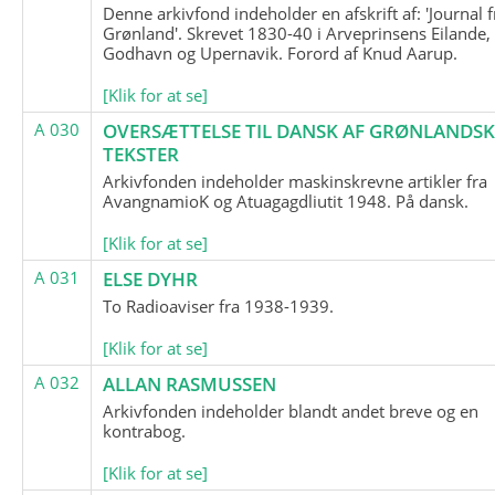
Denne arkivfond indeholder en afskrift af: 'Journal f
Grønland'. Skrevet 1830-40 i Arveprinsens Eilande,
Godhavn og Upernavik. Forord af Knud Aarup.
[Klik for at se]
A 030
OVERSÆTTELSE TIL DANSK AF GRØNLANDSK
TEKSTER
Arkivfonden indeholder maskinskrevne artikler fra
AvangnamioK og Atuagagdliutit 1948. På dansk.
[Klik for at se]
A 031
ELSE DYHR
To Radioaviser fra 1938-1939.
[Klik for at se]
A 032
ALLAN RASMUSSEN
Arkivfonden indeholder blandt andet breve og en
kontrabog.
[Klik for at se]