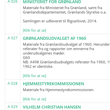
A 026
MINISTERIET FOR GRØNLAND
Materiale fra Ministeriet fra Grønland, samt fra
Grønlandsdepartementet, Grønlands Styrelse o.a.
Samlingen er udleveret til Rigsarkivet, 2014.
[Klik for at se]
A 027
GRØNLANDSUDVALGET AF 1960
Materiale fra Grønlandsudvalget af 1960. Herunder
referater fra og rapporter om emnerne fra
underudvalgenes møder.
G60
NB: A498 Grønlandsudvalgets referater fra 1960, 1
1962 er identiske.
[Klik for at se]
A 028
HJEMMESTYREKOMMISSIONEN
Materiale fra Hjemmestyrekommissionen.
[Klik for at se]
A 029
VILHELM CHRISTIAN HANSEN