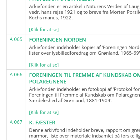
Arkivfonden er en artikel i Naturens Verden af Lau
vedr. hans rejse 1921 og to breve fra Morten Porsil
Kochs manus, 1922.
[Klik for at se]
A 065
FORENINGEN NORDEN
Arkivfonden indeholder kopier af 'Foreningen Nor
lister over lysbilledforedrag om Grønland, 1965-69'
[Klik for at se]
A 066
FORENINGEN TIL FREMME AF KUNDSKAB O
POLAREGNENE
Arkivfonden indeholder en fotokopi af 'Protokol for
Foreningen til Fremme af Kundskab om Polaregnene
Særdeleshed af Grønland, 1881-1909'.
[Klik for at se]
A 067
K. FÆSTER
Denne arkivfond indeholder breve, rapport om grø
marmor, liste over materiale indsamlet på forskelli