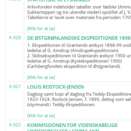
Arkivfonden indeholder tabeller over fødsler (Amma
Sukkertoppen og tre ukendte steder) opstillet af J. V
Tabellerne er lavet over materiale fra perioden 17
[Klik for at se]
A 020
DE ØSTGRØNLANDSKE EKSPEDITIONER 1898 
1. Ekspeditionen til Grønlands østkyst 1898-99 und
ledelse af G. Amdrup (Amdrupekspeditionen)
2. Skibsekspeditionen til Grønlands østkyst 1900 u
ledelse af G. Amdrup (Kystekspeditionen 1900)
(Carlsbergfondets ekspedition til Østgrønland).
[Klik for at se]
A 021
LOUIS ROSTOCK-JENSEN
Dagbog samt kopi af dagbog fra Teddy-Ekspedition
1923-1924. Rostock-Jensen, f. 1899, deltog som søl
(styrmand) i Teddy-Ekspeditionen.
[Klik for at se]
A 022
KOMMISSIONEN FOR VIDENSKABELIGE