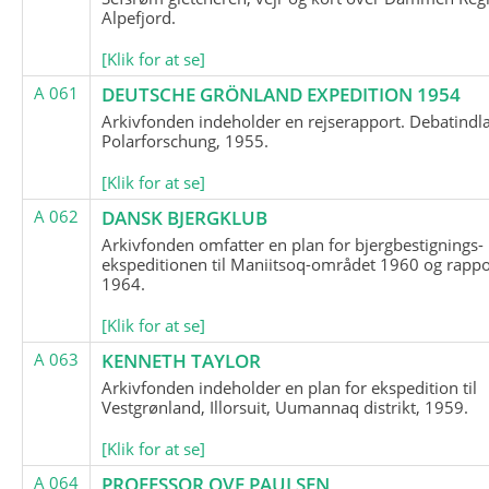
Alpefjord.
[Klik for at se]
A 061
DEUTSCHE GRÖNLAND EXPEDITION 1954
Arkivfonden indeholder en rejserapport. Debatindl
Polarforschung, 1955.
[Klik for at se]
A 062
DANSK BJERGKLUB
Arkivfonden omfatter en plan for bjergbestignings-
ekspeditionen til Maniitsoq-området 1960 og rappo
1964.
[Klik for at se]
A 063
KENNETH TAYLOR
Arkivfonden indeholder en plan for ekspedition til
Vestgrønland, Illorsuit, Uumannaq distrikt, 1959.
[Klik for at se]
A 064
PROFESSOR OVE PAULSEN