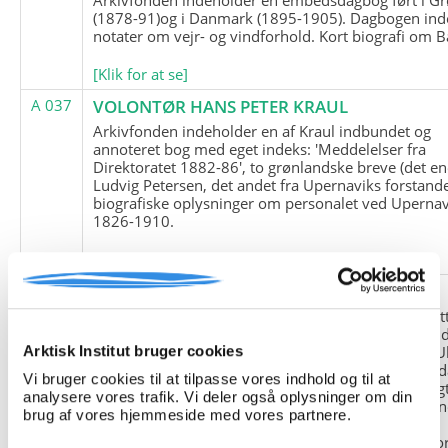
(1878-91)og i Danmark (1895-1905). Dagbogen ind
notater om vejr- og vindforhold. Kort biografi om B
[Klik for at se]
A 037
VOLONTØR HANS PETER KRAUL
Arkivfonden indeholder en af Kraul indbundet og
annoteret bog med eget indeks: 'Meddelelser fra
Direktoratet 1882-86', to grønlandske breve (det en
Ludvig Petersen, det andet fra Upernaviks forstand
biografiske oplysninger om personalet ved Upernav
1826-1910.
[Klik for at se]
A 038
FRIEDRICH LITTMANN
Denne arkivfond indeholder en kopi af Friedrich Li
upublicerede erindringer. Originalen befinder sig i 
tyske historiker Franz Selingers privatarkiv i byen U
Arktisk Institut bruger cookies
Tyskland. Friedrich Littmann var en af de tyske sold
Vi bruger cookies til at tilpasse vores indhold og til at
der var med i vejrstationen "Holzauge" i Hansa Bugt
analysere vores trafik. Vi deler også oplysninger om din
Nordøstgrønland under Anden Verdenskrig. Statio
brug af vores hjemmeside med vores partnere.
"Holzauge" blev opdaget af Nordøstgrønlands
Slædepatrulje med Eli Knudsen som medlem og ko