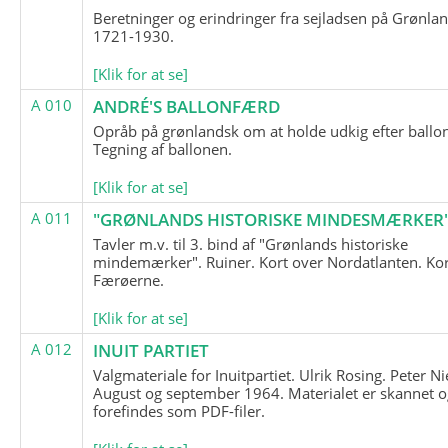
Beretninger og erindringer fra sejladsen på Grønla
1721-1930.
[Klik for at se]
A 010
ANDRÉ'S BALLONFÆRD
Opråb på grønlandsk om at holde udkig efter ballo
Tegning af ballonen.
[Klik for at se]
A 011
"GRØNLANDS HISTORISKE MINDESMÆRKER
Tavler m.v. til 3. bind af "Grønlands historiske
mindemærker". Ruiner. Kort over Nordatlanten. Kor
Færøerne.
[Klik for at se]
A 012
INUIT PARTIET
Valgmateriale for Inuitpartiet. Ulrik Rosing. Peter Ni
August og september 1964. Materialet er skannet o
forefindes som PDF-filer.