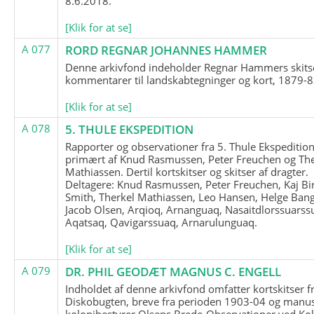
8.6.2018.
[Klik for at se]
A 077
RORD REGNAR JOHANNES HAMMER
Denne arkivfond indeholder Regnar Hammers skits
kommentarer til landskabtegninger og kort, 1879-8
[Klik for at se]
A 078
5. THULE EKSPEDITION
Rapporter og observationer fra 5. Thule Ekspedition
primært af Knud Rasmussen, Peter Freuchen og The
Mathiassen. Dertil kortskitser og skitser af dragter.
Deltagere: Knud Rasmussen, Peter Freuchen, Kaj Bir
Smith, Therkel Mathiassen, Leo Hansen, Helge Bang
Jacob Olsen, Arqioq, Arnanguaq, Nasaitdlorssuarss
Aqatsaq, Qavigarssuaq, Arnarulunguaq.
[Klik for at se]
A 079
DR. PHIL GEODÆT MAGNUS C. ENGELL
Indholdet af denne arkivfond omfatter kortskitser f
Diskobugten, breve fra perioden 1903-04 og manus
kolonibestyrer Olsens Brede-Observationer ved Ko