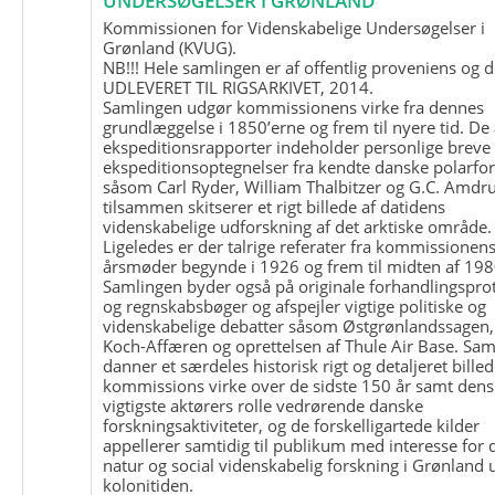
UNDERSØGELSER I GRØNLAND
Kommissionen for Videnskabelige Undersøgelser i
Grønland (KVUG).
NB!!! Hele samlingen er af offentlig proveniens og d
UDLEVERET TIL RIGSARKIVET, 2014.
Samlingen udgør kommissionens virke fra dennes
grundlæggelse i 1850’erne og frem til nyere tid. De
ekspeditionsrapporter indeholder personlige breve
ekspeditionsoptegnelser fra kendte danske polarfo
såsom Carl Ryder, William Thalbitzer og G.C. Amdru
tilsammen skitserer et rigt billede af datidens
videnskabelige udforskning af det arktiske område.
Ligeledes er der talrige referater fra kommissionen
årsmøder begynde i 1926 og frem til midten af 198
Samlingen byder også på originale forhandlingspro
og regnskabsbøger og afspejler vigtige politiske og
videnskabelige debatter såsom Østgrønlandssagen,
Koch-Affæren og oprettelsen af Thule Air Base. Sa
danner et særdeles historisk rigt og detaljeret billed
kommissions virke over de sidste 150 år samt dens
vigtigste aktørers rolle vedrørende danske
forskningsaktiviteter, og de forskelligartede kilder
appellerer samtidig til publikum med interesse for 
natur og social videnskabelig forskning i Grønland
kolonitiden.