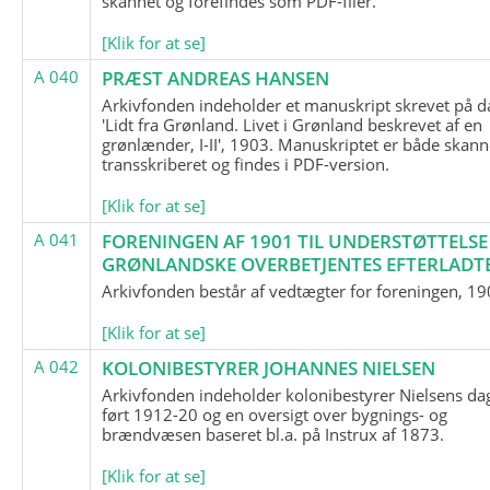
skannet og forefindes som PDF-filer.
[Klik for at se]
A 040
PRÆST ANDREAS HANSEN
Arkivfonden indeholder et manuskript skrevet på d
'Lidt fra Grønland. Livet i Grønland beskrevet af en
grønlænder, I-II', 1903. Manuskriptet er både skann
transskriberet og findes i PDF-version.
[Klik for at se]
A 041
FORENINGEN AF 1901 TIL UNDERSTØTTELSE
GRØNLANDSKE OVERBETJENTES EFTERLADT
Arkivfonden består af vedtægter for foreningen, 19
[Klik for at se]
A 042
KOLONIBESTYRER JOHANNES NIELSEN
Arkivfonden indeholder kolonibestyrer Nielsens d
ført 1912-20 og en oversigt over bygnings- og
brændvæsen baseret bl.a. på Instrux af 1873.
[Klik for at se]