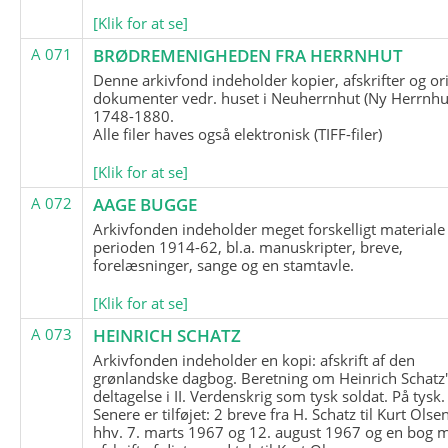
[Klik for at se]
A 071
BRØDREMENIGHEDEN FRA HERRNHUT
Denne arkivfond indeholder kopier, afskrifter og or
dokumenter vedr. huset i Neuherrnhut (Ny Herrnhut
1748-1880.
Alle filer haves også elektronisk (TIFF-filer)
[Klik for at se]
A 072
AAGE BUGGE
Arkivfonden indeholder meget forskelligt materiale 
perioden 1914-62, bl.a. manuskripter, breve,
forelæsninger, sange og en stamtavle.
[Klik for at se]
A 073
HEINRICH SCHATZ
Arkivfonden indeholder en kopi: afskrift af den
grønlandske dagbog. Beretning om Heinrich Schatz
deltagelse i II. Verdenskrig som tysk soldat. På tysk.
Senere er tilføjet: 2 breve fra H. Schatz til Kurt Olsen
hhv. 7. marts 1967 og 12. august 1967 og en bog 