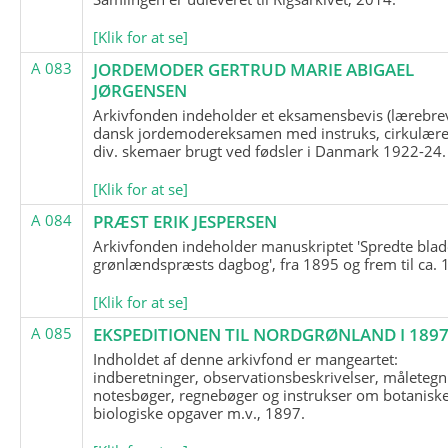
[Klik for at se]
A 083
JORDEMODER GERTRUD MARIE ABIGAEL
JØRGENSEN
Arkivfonden indeholder et eksamensbevis (lærebre
dansk jordemodereksamen med instruks, cirkulære
div. skemaer brugt ved fødsler i Danmark 1922-24.
[Klik for at se]
A 084
PRÆST ERIK JESPERSEN
Arkivfonden indeholder manuskriptet 'Spredte blad
grønlændspræsts dagbog', fra 1895 og frem til ca. 
[Klik for at se]
A 085
EKSPEDITIONEN TIL NORDGRØNLAND I 189
Indholdet af denne arkivfond er mangeartet:
indberetninger, observationsbeskrivelser, måletegn
notesbøger, regnebøger og instrukser om botanisk
biologiske opgaver m.v., 1897.