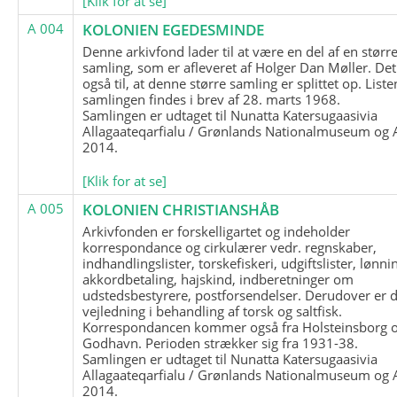
[Klik for at se]
A 004
KOLONIEN EGEDESMINDE
Denne arkivfond lader til at være en del af en størr
samling, som er afleveret af Holger Dan Møller. Det
også til, at denne større samling er splittet op. List
samlingen findes i brev af 28. marts 1968.
Samlingen er udtaget til Nunatta Katersugaasivia
Allagaateqarfialu / Grønlands Nationalmuseum og A
2014.
[Klik for at se]
A 005
KOLONIEN CHRISTIANSHÅB
Arkivfonden er forskelligartet og indeholder
korrespondance og cirkulærer vedr. regnskaber,
indhandlingslister, torskefiskeri, udgiftslister, lønni
akkordbetaling, hajskind, indberetninger om
udstedsbestyrere, postforsendelser. Derudover er 
vejledning i behandling af torsk og saltfisk.
Korrespondancen kommer også fra Holsteinsborg 
Godhavn. Perioden strækker sig fra 1931-38.
Samlingen er udtaget til Nunatta Katersugaasivia
Allagaateqarfialu / Grønlands Nationalmuseum og A
2014.