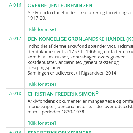
A 016
OVERBETJENTFORENINGEN
Arkivfonden indeholder cirkulærer og forretningspr
1917-20.
[Klik for at se]
A 017
DEN KONGELIGE GRØNLANDSKE HANDEL (K
Indholdet af denne arkivfond spænder vidt. Tidsmæ
der dokumenter fra 1757 til 1966 og omfatter dok
som bl.a. instrukser, kontrabøger, oversigt over
kostdeputater, anciennitet, generaltakster og
besejlingsplaner.
Samlingen er udleveret til Rigsarkivet, 2014.
[Klik for at se]
A 018
CHRISTIAN FREDERIK SIMONŸ
Arkivfondens dokumenter er mangeartede og omfa
manuskripter, personalhistorie, lister over udsteds
m.m. i perioden 1830-1978.
[Klik for at se]
A 019
STATISTISKE OPLYSNINGER