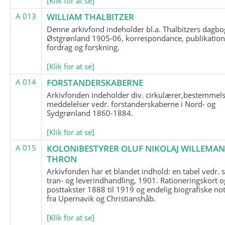
[Klik for at se]
A 013
WILLIAM THALBITZER
Denne arkivfond indeholder bl.a. Thalbitzers dagbo
Østgrønland 1905-06, korrespondance, publikation
fordrag og forskning.
[Klik for at se]
A 014
FORSTANDERSKABERNE
Arkivfonden indeholder div. cirkulærer,bestemmels
meddelelser vedr. forstanderskaberne i Nord- og
Sydgrønland 1860-1884.
[Klik for at se]
A 015
KOLONIBESTYRER OLUF NIKOLAJ WILLEMA
THRON
Arkivfonden har et blandet indhold: en tabel vedr.
tran- og leverindhandling, 1901. Rationeringskort o
posttakster 1888 til 1919 og endelig biografiske no
fra Upernavik og Christianshåb.
[Klik for at se]