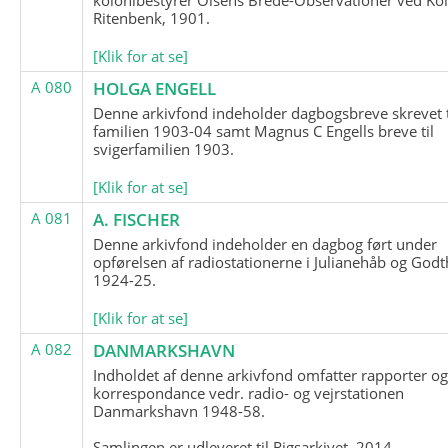
Ritenbenk, 1901.
[Klik for at se]
A 080
HOLGA ENGELL
Denne arkivfond indeholder dagbogsbreve skrevet t
familien 1903-04 samt Magnus C Engells breve til
svigerfamilien 1903.
[Klik for at se]
A 081
A. FISCHER
Denne arkivfond indeholder en dagbog ført under
opførelsen af radiostationerne i Julianehåb og Godt
1924-25.
[Klik for at se]
A 082
DANMARKSHAVN
Indholdet af denne arkivfond omfatter rapporter o
korrespondance vedr. radio- og vejrstationen
Danmarkshavn 1948-58.
Samlingen er udleveret til Rigsarkivet, 2014.