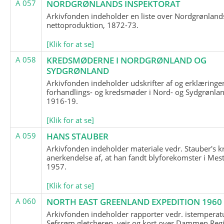
A 057
NORDGRØNLANDS INSPEKTORAT
Arkivfonden indeholder en liste over Nordgrønland
nettoproduktion, 1872-73.
[Klik for at se]
A 058
KREDSMØDERNE I NORDGRØNLAND OG
SYDGRØNLAND
Arkivfonden indeholder udskrifter af og erklæringer
forhandlings- og kredsmøder i Nord- og Sydgrønlan
1916-19.
[Klik for at se]
A 059
HANS STAUBER
Arkivfonden indeholder materiale vedr. Stauber's k
anerkendelse af, at han fandt blyforekomster i Mest
1957.
[Klik for at se]
A 060
NORTH EAST GREENLAND EXPEDITION 1960
Arkivfonden indeholder rapporter vedr. istemperatu
Sefsrøm gletcheren, vejr og kort over Dammen Reg