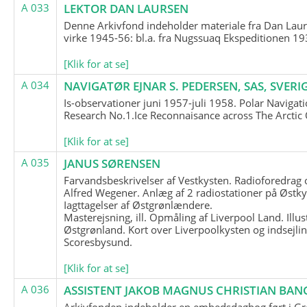
A 033
LEKTOR DAN LAURSEN
Denne Arkivfond indeholder materiale fra Dan Lau
virke 1945-56: bl.a. fra Nugssuaq Ekspeditionen 19
[Klik for at se]
A 034
NAVIGATØR EJNAR S. PEDERSEN, SAS, SVERI
Is-observationer juni 1957-juli 1958. Polar Navigat
Research No.1.Ice Reconnaisance across The Arctic
[Klik for at se]
A 035
JANUS SØRENSEN
Farvandsbeskrivelser af Vestkysten. Radioforedrag
Alfred Wegener. Anlæg af 2 radiostationer på Østky
Iagttagelser af Østgrønlændere.
Masterejsning, ill. Opmåling af Liverpool Land. Illus
Østgrønland. Kort over Liverpoolkysten og indsejlin
Scoresbysund.
[Klik for at se]
A 036
ASSISTENT JAKOB MAGNUS CHRISTIAN BAN
Arkivfonden indeholder en embedsdagbog ført i G