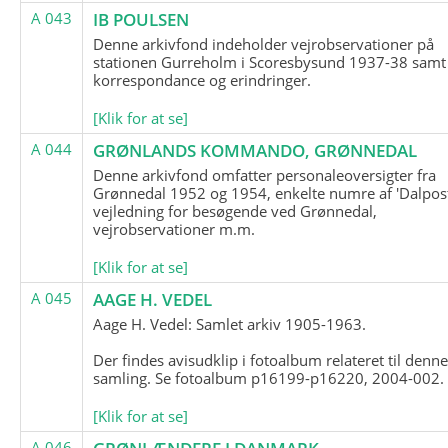
A 043
IB POULSEN
Denne arkivfond indeholder vejrobservationer på
stationen Gurreholm i Scoresbysund 1937-38 samt
korrespondance og erindringer.
[Klik for at se]
A 044
GRØNLANDS KOMMANDO, GRØNNEDAL
Denne arkivfond omfatter personaleoversigter fra
Grønnedal 1952 og 1954, enkelte numre af 'Dalpost
vejledning for besøgende ved Grønnedal,
vejrobservationer m.m.
[Klik for at se]
A 045
AAGE H. VEDEL
Aage H. Vedel: Samlet arkiv 1905-1963.
Der findes avisudklip i fotoalbum relateret til denn
samling. Se fotoalbum p16199-p16220, 2004-002.
[Klik for at se]
A 046