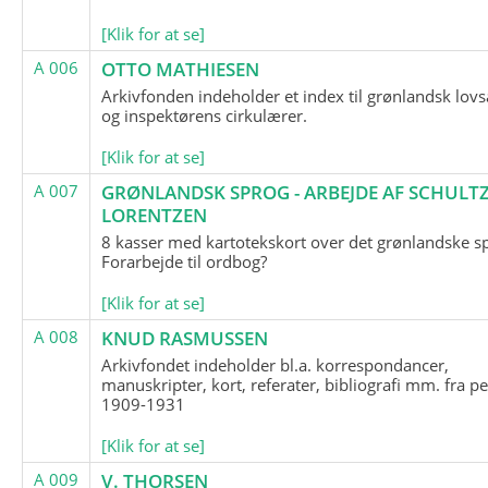
[Klik for at se]
A 006
OTTO MATHIESEN
Arkivfonden indeholder et index til grønlandsk lov
og inspektørens cirkulærer.
[Klik for at se]
A 007
GRØNLANDSK SPROG - ARBEJDE AF SCHULTZ
LORENTZEN
8 kasser med kartotekskort over det grønlandske s
Forarbejde til ordbog?
[Klik for at se]
A 008
KNUD RASMUSSEN
Arkivfondet indeholder bl.a. korrespondancer,
manuskripter, kort, referater, bibliografi mm. fra p
1909-1931
[Klik for at se]
A 009
V. THORSEN