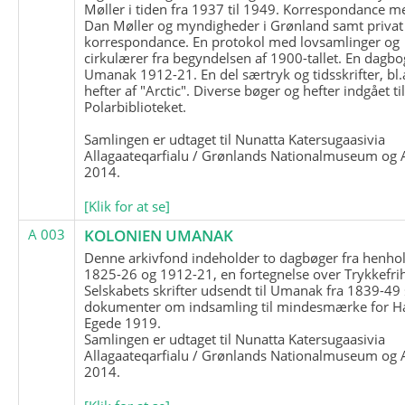
Møller i tiden fra 1937 til 1949. Korrespondance m
Dan Møller og myndigheder i Grønland samt privat
korrespondance. En protokol med lovsamlinger og
cirkulærer fra begyndelsen af 1900-tallet. En dagbo
Umanak 1912-21. En del særtryk og tidsskrifter, bl.
hefter af "Arctic". Diverse bøger og hefter indgået ti
Polarbiblioteket.
Samlingen er udtaget til Nunatta Katersugaasivia
Allagaateqarfialu / Grønlands Nationalmuseum og A
2014.
[Klik for at se]
A 003
KOLONIEN UMANAK
Denne arkivfond indeholder to dagbøger fra henhol
1825-26 og 1912-21, en fortegnelse over Trykkefri
Selskabets skrifter udsendt til Umanak fra 1839-49
dokumenter om indsamling til mindesmærke for H
Egede 1919.
Samlingen er udtaget til Nunatta Katersugaasivia
Allagaateqarfialu / Grønlands Nationalmuseum og A
2014.