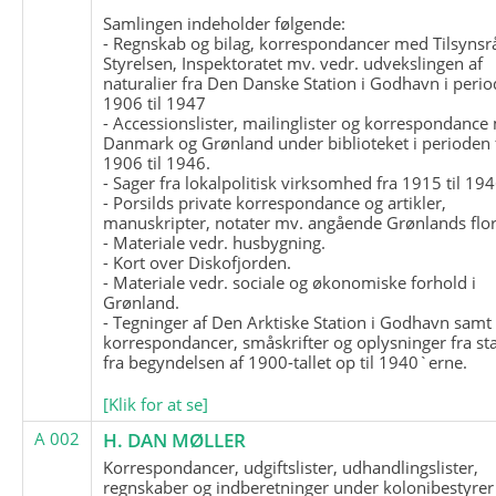
Samlingen indeholder følgende:
- Regnskab og bilag, korrespondancer med Tilsynsr
Styrelsen, Inspektoratet mv. vedr. udvekslingen af
naturalier fra Den Danske Station i Godhavn i perio
1906 til 1947
- Accessionslister, mailinglister og korrespondanc
Danmark og Grønland under biblioteket i perioden 
1906 til 1946.
- Sager fra lokalpolitisk virksomhed fra 1915 til 194
- Porsilds private korrespondance og artikler,
manuskripter, notater mv. angående Grønlands flor
- Materiale vedr. husbygning.
- Kort over Diskofjorden.
- Materiale vedr. sociale og økonomiske forhold i
Grønland.
- Tegninger af Den Arktiske Station i Godhavn samt
korrespondancer, småskrifter og oplysninger fra st
fra begyndelsen af 1900-tallet op til 1940`erne.
[Klik for at se]
A 002
H. DAN MØLLER
Korrespondancer, udgiftslister, udhandlingslister,
regnskaber og indberetninger under kolonibestyrer