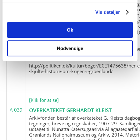
og Marius Jensen som medlem. Marius Jensens da
befinder sig i Militärhistorisches Museum i Dresde
Vis detaljer
(Tyskland). Kopierne af Friedrich Littmanns erindrin
klausuleret iht. aftalen med giveren og Franz Seling
Kontakt venligst Arktisk Instituts ledelse i forbinde
Ok
brugen af materialet til studie- og forskningsmæssi
formål.
Nedenunder findes et link til en presseartikel vedr
Nødvendige
historien om Nordøstgrønlands Slædepatrulje:
http://politiken.dk/kultur/boger/ECE1475638/her-e
skjulte-historie-om-krigen-i-groenland/
[Klik for at se]
A 039
OVERKATEKET GERHARDT KLEIST
Arkivfonden består af overkateket G. Kleists dagbog
tegninger, breve og regnskaber, 1907-29. Samlinge
udtaget til Nunatta Katersugaasivia Allagaateqarfial
Grønlands Nationalmuseum og Arkiv, 2014. Materia