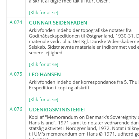
afskrift af digte med tak til Kurt Olsen.
[Klik for at se]
A 074
GUNNAR SEIDENFADEN
Arkivfonden indeholder topografiske notater fra
Godthåbsekspeditionen til Østgrønland, 1930-31.
materiale vedr. bl.a. Det Kgl. Danske Videnskabern
Selskab, Sidstnævnte materiale er indkommet ved 
senere lejlighed.
[Klik for at se]
A 075
LEO HANSEN
Arkivfonden indeholder korrespondance fra 5. Thul
Ekspedition i kopi og afskrift.
[Klik for at se]
A 076
UDENRIGSMINISTERIET
Kopi af "Memorandum on Denmark's Sovereignity 
Hans Island", 1971 samt to notater vedrørende dan
statslig aktivitet i Nordgrønland, 1972. Notat i tilkn
til UM's memorandum om Hans Ø 1971, udfærdige