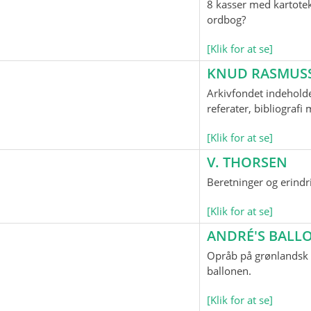
8 kasser med kartotek
ordbog?
[Klik for at se]
KNUD RASMUS
Arkivfondet indeholde
referater, bibliograf
[Klik for at se]
V. THORSEN
Beretninger og erindr
[Klik for at se]
ANDRÉ'S BAL
Opråb på grønlandsk o
ballonen.
[Klik for at se]