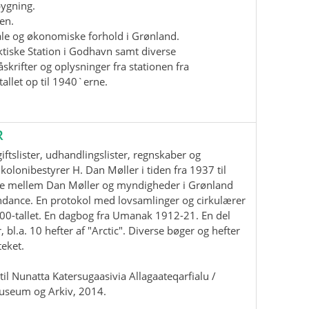
bygning.
en.
iale og økonomiske forhold i Grønland.
ktiske Station i Godhavn samt diverse
krifter og oplysninger fra stationen fra
allet op til 1940`erne.
R
ftslister, udhandlingslister, regnskaber og
kolonibestyrer H. Dan Møller i tiden fra 1937 til
e mellem Dan Møller og myndigheder i Grønland
ndance. En protokol med lovsamlinger og cirkulærer
00-tallet. En dagbog fra Umanak 1912-21. En del
, bl.a. 10 hefter af "Arctic". Diverse bøger og hefter
teket.
il Nunatta Katersugaasivia Allagaateqarfialu /
useum og Arkiv, 2014.