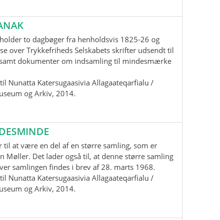
ANAK
holder to dagbøger fra henholdsvis 1825-26 og
se over Trykkefriheds Selskabets skrifter udsendt til
samt dokumenter om indsamling til mindesmærke
il Nunatta Katersugaasivia Allagaateqarfialu /
useum og Arkiv, 2014.
EDESMINDE
 til at være en del af en større samling, som er
n Møller. Det lader også til, at denne større samling
 over samlingen findes i brev af 28. marts 1968.
il Nunatta Katersugaasivia Allagaateqarfialu /
useum og Arkiv, 2014.