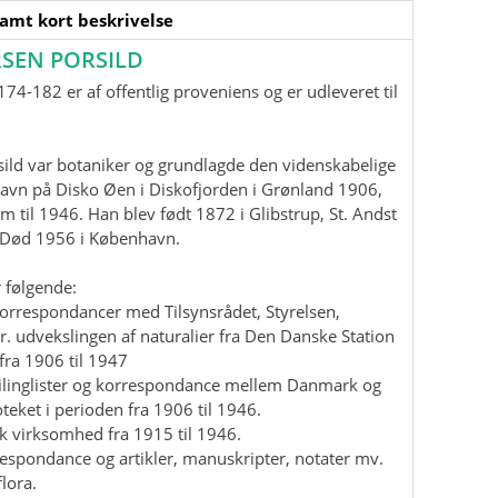
samt kort beskrivelse
SEN PORSILD
74-182 er af offentlig proveniens og er udleveret til
ild var botaniker og grundlagde den videnskabelige
havn på Disko Øen i Diskofjorden i Grønland 1906,
m til 1946. Han blev født 1872 i Glibstrup, St. Andst
. Død 1956 i København.
 følgende:
korrespondancer med Tilsynsrådet, Styrelsen,
r. udvekslingen af naturalier fra Den Danske Station
fra 1906 til 1947
mailinglister og korrespondance mellem Danmark og
teket i perioden fra 1906 til 1946.
isk virksomhed fra 1915 til 1946.
rrespondance og artikler, manuskripter, notater mv.
lora.