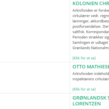
KOLONIEN CHR
Arkivfonden er forske
cirkulærer vedr. regnsk
lønninger, akkordbeta
postforsendelser. Der
saltfisk. Korrespond
Perioden strækker sig
Samlingen er udtaget t
Grønlands Nationalm
[Klik for at se]
OTTO MATHIES
Arkivfonden indeholde
inspektørens cirkulær
[Klik for at se]
GRØNLANDSK SP
LORENTZEN