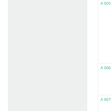
A 005
A 006
A 007