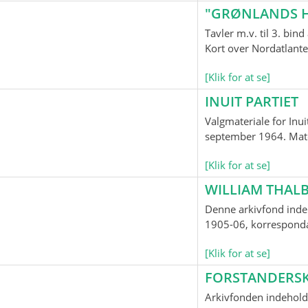
"GRØNLANDS H
Tavler m.v. til 3. bi
Kort over Nordatlante
[Klik for at se]
INUIT PARTIET
Valgmateriale for Inui
september 1964. Mater
[Klik for at se]
WILLIAM THALB
Denne arkivfond indeh
1905-06, korrespondan
[Klik for at se]
FORSTANDERS
Arkivfonden indehold