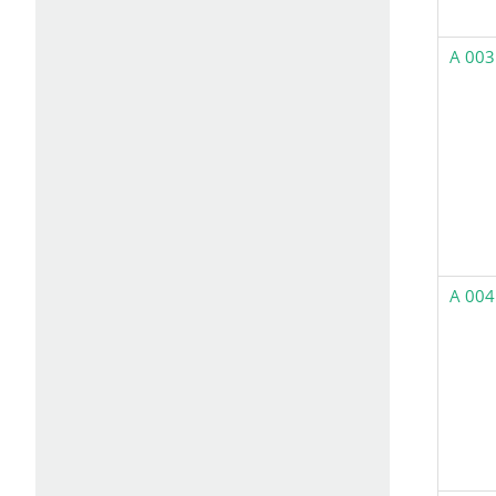
A 003
A 004