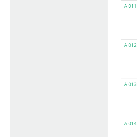
A 011
A 012
A 013
A 014