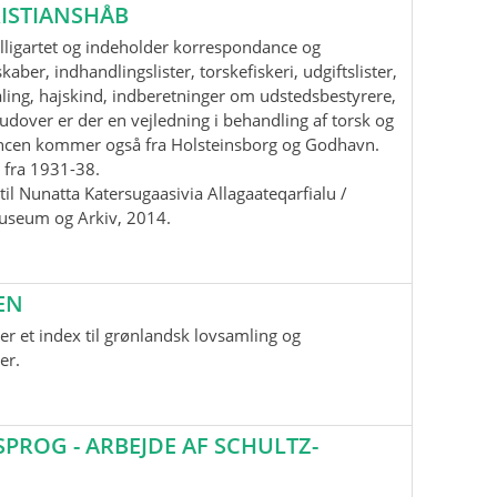
ISTIANSHÅB
lligartet og indeholder korrespondance og
aber, indhandlingslister, torskefiskeri, udgiftslister,
ling, hajskind, indberetninger om udstedsbestyrere,
udover er der en vejledning i behandling af torsk og
ancen kommer også fra Holsteinsborg og Godhavn.
 fra 1931-38.
il Nunatta Katersugaasivia Allagaateqarfialu /
useum og Arkiv, 2014.
EN
r et index til grønlandsk lovsamling og
er.
ROG - ARBEJDE AF SCHULTZ-