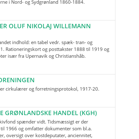
erne i Nord- og Sydgrønland 1860-1884.
ER OLUF NIKOLAJ WILLEMANN
andet indhold: en tabel vedr. spæk- tran- og
1. Rationeringskort og posttakster 1888 til 1919 og
oter især fra Upernavik og Christianshåb.
ORENINGEN
r cirkulærer og forretningsprotokol, 1917-20.
E GRØNLANDSKE HANDEL (KGH)
kivfond spænder vidt. Tidsmæssigt er der
til 1966 og omfatter dokumenter som bl.a.
r, oversigt over kostdeputater, anciennitet,