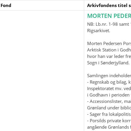
 Fond
Arkivfondens titel 
MORTEN PEDER
NB: Lb.nr. 1-98 samt 1
Rigsarkivet.
Morten Pedersen Pors
Arktisk Station i God
hvor han var leder fre
Sogn i Sønderjylland
Samlingen indeholder
- Regnskab og bilag, 
Inspektoratet mv. ved
i Godhavn i perioden 
- Accessionslister, 
Grønland under biblio
- Sager fra lokalpolit
- Porsilds private ko
angående Grønlands f