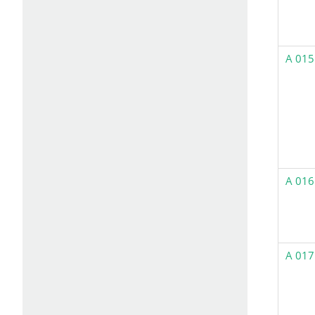
A 015
A 016
A 017