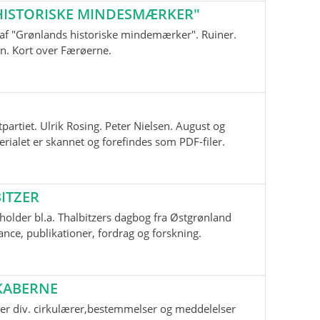
ISTORISKE MINDESMÆRKER"
nd af "Grønlands historiske mindemærker". Ruiner.
n. Kort over Færøerne.
tpartiet. Ulrik Rosing. Peter Nielsen. August og
ialet er skannet og forefindes som PDF-filer.
ITZER
older bl.a. Thalbitzers dagbog fra Østgrønland
ce, publikationer, fordrag og forskning.
KABERNE
er div. cirkulærer,bestemmelser og meddelelser