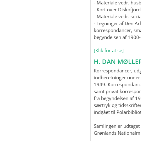
- Materiale vedr. hus
- Kort over Diskofjord
- Materiale vedr. soc
- Tegninger af Den Ar
korrespondancer, smås
begyndelsen af 1900-t
[Klik for at se]
H. DAN MØLLE
Korrespondancer, udgi
indberetninger under 
1949. Korrespondanc
samt privat korrespo
fra begyndelsen af 19
særtryk og tidsskrifter
indgået til Polarbiblio
Samlingen er udtaget t
Grønlands Nationalm