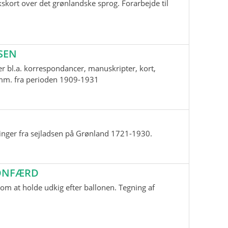
skort over det grønlandske sprog. Forarbejde til
SEN
r bl.a. korrespondancer, manuskripter, kort,
i mm. fra perioden 1909-1931
inger fra sejladsen på Grønland 1721-1930.
LONFÆRD
m at holde udkig efter ballonen. Tegning af