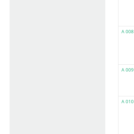
A 008
A 009
A 010