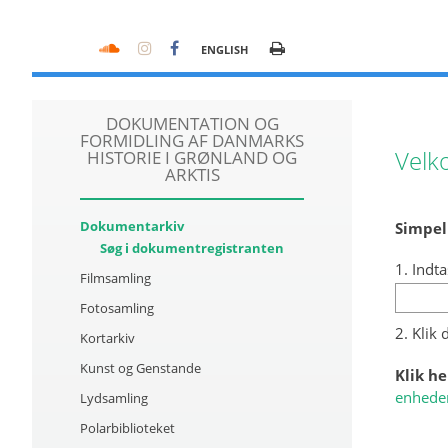
ENGLISH
DOKUMENTATION OG
FORMIDLING AF DANMARKS
Velk
HISTORIE I GRØNLAND OG
ARKTIS
Dokumentarkiv
Simpel
Søg i dokumentregistranten
1. Indta
Filmsamling
Fotosamling
2. Klik
Kortarkiv
Kunst og Genstande
Klik he
enhede
Lydsamling
Polarbiblioteket