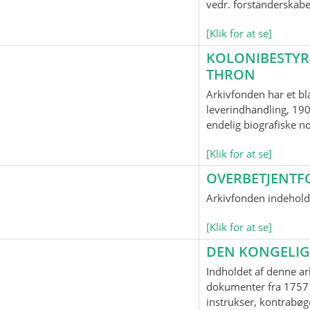
vedr. forstanderskab
[Klik for at se]
KOLONIBESTYR
THRON
Arkivfonden har et bl
leverindhandling, 190
endelig biografiske n
[Klik for at se]
OVERBETJENTF
Arkivfonden indeholde
[Klik for at se]
DEN KONGELIG
Indholdet af denne ar
dokumenter fra 1757 
instrukser, kontrabøge