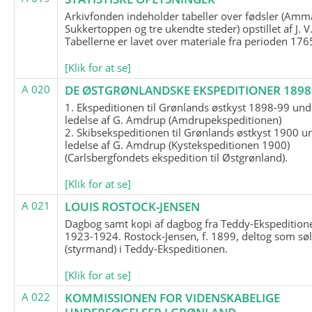
Arkivfonden indeholder tabeller over fødsler (Amma
Sukkertoppen og tre ukendte steder) opstillet af J. V
Tabellerne er lavet over materiale fra perioden 17
[Klik for at se]
A 020
DE ØSTGRØNLANDSKE EKSPEDITIONER 1898 
1. Ekspeditionen til Grønlands østkyst 1898-99 und
ledelse af G. Amdrup (Amdrupekspeditionen)
2. Skibsekspeditionen til Grønlands østkyst 1900 u
ledelse af G. Amdrup (Kystekspeditionen 1900)
(Carlsbergfondets ekspedition til Østgrønland).
[Klik for at se]
A 021
LOUIS ROSTOCK-JENSEN
Dagbog samt kopi af dagbog fra Teddy-Ekspedition
1923-1924. Rostock-Jensen, f. 1899, deltog som søl
(styrmand) i Teddy-Ekspeditionen.
[Klik for at se]
A 022
KOMMISSIONEN FOR VIDENSKABELIGE