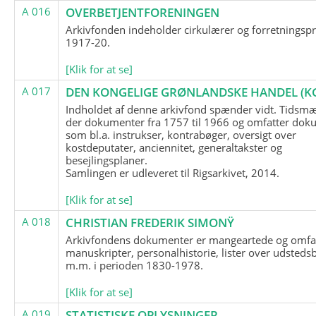
A 016
OVERBETJENTFORENINGEN
Arkivfonden indeholder cirkulærer og forretningspr
1917-20.
[Klik for at se]
A 017
DEN KONGELIGE GRØNLANDSKE HANDEL (K
Indholdet af denne arkivfond spænder vidt. Tidsmæ
der dokumenter fra 1757 til 1966 og omfatter dok
som bl.a. instrukser, kontrabøger, oversigt over
kostdeputater, anciennitet, generaltakster og
besejlingsplaner.
Samlingen er udleveret til Rigsarkivet, 2014.
[Klik for at se]
A 018
CHRISTIAN FREDERIK SIMONŸ
Arkivfondens dokumenter er mangeartede og omfa
manuskripter, personalhistorie, lister over udsteds
m.m. i perioden 1830-1978.
[Klik for at se]
A 019
STATISTISKE OPLYSNINGER