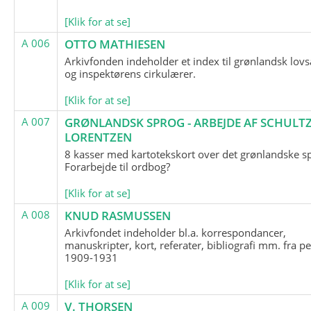
[Klik for at se]
A 006
OTTO MATHIESEN
Arkivfonden indeholder et index til grønlandsk lov
og inspektørens cirkulærer.
[Klik for at se]
A 007
GRØNLANDSK SPROG - ARBEJDE AF SCHULTZ
LORENTZEN
8 kasser med kartotekskort over det grønlandske s
Forarbejde til ordbog?
[Klik for at se]
A 008
KNUD RASMUSSEN
Arkivfondet indeholder bl.a. korrespondancer,
manuskripter, kort, referater, bibliografi mm. fra p
1909-1931
[Klik for at se]
A 009
V. THORSEN