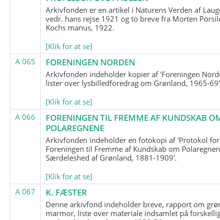
Arkivfonden er en artikel i Naturens Verden af Lau
vedr. hans rejse 1921 og to breve fra Morten Porsil
Kochs manus, 1922.
[Klik for at se]
A 065
FORENINGEN NORDEN
Arkivfonden indeholder kopier af 'Foreningen Nor
lister over lysbilledforedrag om Grønland, 1965-69'
[Klik for at se]
A 066
FORENINGEN TIL FREMME AF KUNDSKAB O
POLAREGNENE
Arkivfonden indeholder en fotokopi af 'Protokol for
Foreningen til Fremme af Kundskab om Polaregnene
Særdeleshed af Grønland, 1881-1909'.
[Klik for at se]
A 067
K. FÆSTER
Denne arkivfond indeholder breve, rapport om grø
marmor, liste over materiale indsamlet på forskelli