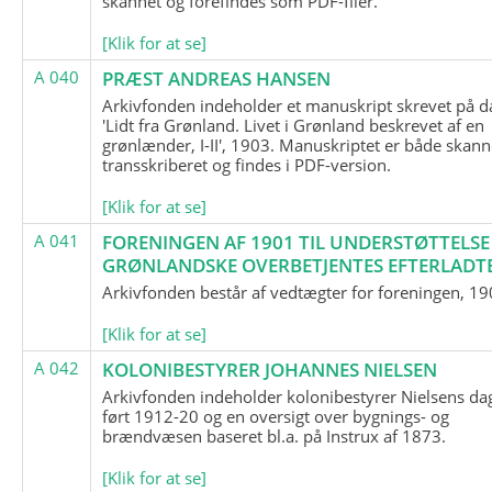
skannet og forefindes som PDF-filer.
[Klik for at se]
A 040
PRÆST ANDREAS HANSEN
Arkivfonden indeholder et manuskript skrevet på d
'Lidt fra Grønland. Livet i Grønland beskrevet af en
grønlænder, I-II', 1903. Manuskriptet er både skann
transskriberet og findes i PDF-version.
[Klik for at se]
A 041
FORENINGEN AF 1901 TIL UNDERSTØTTELSE
GRØNLANDSKE OVERBETJENTES EFTERLADT
Arkivfonden består af vedtægter for foreningen, 19
[Klik for at se]
A 042
KOLONIBESTYRER JOHANNES NIELSEN
Arkivfonden indeholder kolonibestyrer Nielsens d
ført 1912-20 og en oversigt over bygnings- og
brændvæsen baseret bl.a. på Instrux af 1873.
[Klik for at se]