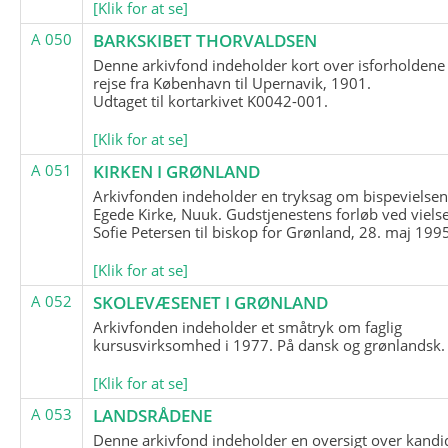
[Klik for at se]
A 050
BARKSKIBET THORVALDSEN
Denne arkivfond indeholder kort over isforholdene
rejse fra København til Upernavik, 1901.
Udtaget til kortarkivet K0042-001.
[Klik for at se]
A 051
KIRKEN I GRØNLAND
Arkivfonden indeholder en tryksag om bispevielsen
Egede Kirke, Nuuk. Gudstjenestens forløb ved viels
Sofie Petersen til biskop for Grønland, 28. maj 199
[Klik for at se]
A 052
SKOLEVÆSENET I GRØNLAND
Arkivfonden indeholder et småtryk om faglig
kursusvirksomhed i 1977. På dansk og grønlandsk.
[Klik for at se]
A 053
LANDSRÅDENE
Denne arkivfond indeholder en oversigt over kandid