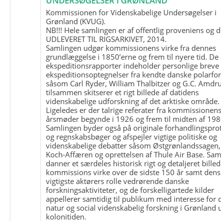
UNDERSØGELSER I GRØNLAND
Kommissionen for Videnskabelige Undersøgelser i
Grønland (KVUG).
NB!!! Hele samlingen er af offentlig proveniens og d
UDLEVERET TIL RIGSARKIVET, 2014.
Samlingen udgør kommissionens virke fra dennes
grundlæggelse i 1850’erne og frem til nyere tid. De
ekspeditionsrapporter indeholder personlige breve
ekspeditionsoptegnelser fra kendte danske polarfo
såsom Carl Ryder, William Thalbitzer og G.C. Amdru
tilsammen skitserer et rigt billede af datidens
videnskabelige udforskning af det arktiske område.
Ligeledes er der talrige referater fra kommissionen
årsmøder begynde i 1926 og frem til midten af 198
Samlingen byder også på originale forhandlingspro
og regnskabsbøger og afspejler vigtige politiske og
videnskabelige debatter såsom Østgrønlandssagen,
Koch-Affæren og oprettelsen af Thule Air Base. Sa
danner et særdeles historisk rigt og detaljeret billed
kommissions virke over de sidste 150 år samt dens
vigtigste aktørers rolle vedrørende danske
forskningsaktiviteter, og de forskelligartede kilder
appellerer samtidig til publikum med interesse for 
natur og social videnskabelig forskning i Grønland
kolonitiden.