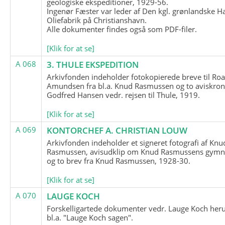
geologiske ekspeditioner, 1929-56.
Ingenør Fæster var leder af Den kgl. grønlandske H
Oliefabrik på Christianshavn.
Alle dokumenter findes også som PDF-filer.
[Klik for at se]
A 068
3. THULE EKSPEDITION
Arkivfonden indeholder fotokopierede breve til Roa
Amundsen fra bl.a. Knud Rasmussen og to aviskron
Godfred Hansen vedr. rejsen til Thule, 1919.
[Klik for at se]
A 069
KONTORCHEF A. CHRISTIAN LOUW
Arkivfonden indeholder et signeret fotografi af Knu
Rasmussen, avisudklip om Knud Rasmussens gymna
og to brev fra Knud Rasmussen, 1928-30.
[Klik for at se]
A 070
LAUGE KOCH
Forskelligartede dokumenter vedr. Lauge Koch her
bl.a. "Lauge Koch sagen".