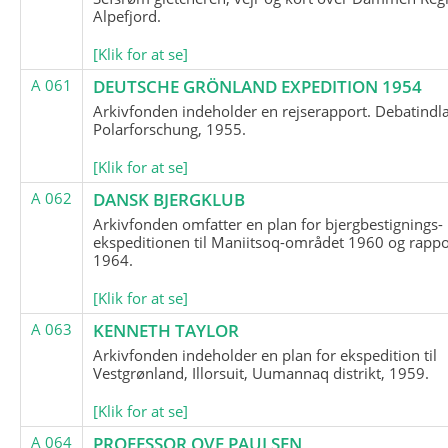
Alpefjord.
[Klik for at se]
A 061
DEUTSCHE GRÖNLAND EXPEDITION 1954
Arkivfonden indeholder en rejserapport. Debatindl
Polarforschung, 1955.
[Klik for at se]
A 062
DANSK BJERGKLUB
Arkivfonden omfatter en plan for bjergbestignings-
ekspeditionen til Maniitsoq-området 1960 og rappo
1964.
[Klik for at se]
A 063
KENNETH TAYLOR
Arkivfonden indeholder en plan for ekspedition til
Vestgrønland, Illorsuit, Uumannaq distrikt, 1959.
[Klik for at se]
A 064
PROFESSOR OVE PAULSEN