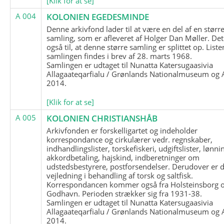
[Klik for at se]
A 004
KOLONIEN EGEDESMINDE
Denne arkivfond lader til at være en del af en størr
samling, som er afleveret af Holger Dan Møller. Det
også til, at denne større samling er splittet op. List
samlingen findes i brev af 28. marts 1968.
Samlingen er udtaget til Nunatta Katersugaasivia
Allagaateqarfialu / Grønlands Nationalmuseum og A
2014.
[Klik for at se]
A 005
KOLONIEN CHRISTIANSHÅB
Arkivfonden er forskelligartet og indeholder
korrespondance og cirkulærer vedr. regnskaber,
indhandlingslister, torskefiskeri, udgiftslister, lønni
akkordbetaling, hajskind, indberetninger om
udstedsbestyrere, postforsendelser. Derudover er 
vejledning i behandling af torsk og saltfisk.
Korrespondancen kommer også fra Holsteinsborg 
Godhavn. Perioden strækker sig fra 1931-38.
Samlingen er udtaget til Nunatta Katersugaasivia
Allagaateqarfialu / Grønlands Nationalmuseum og A
2014.