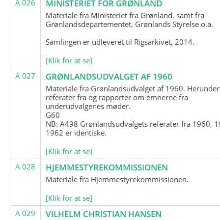
A 026
MINISTERIET FOR GRØNLAND
Materiale fra Ministeriet fra Grønland, samt fra
Grønlandsdepartementet, Grønlands Styrelse o.a.
Samlingen er udleveret til Rigsarkivet, 2014.
[Klik for at se]
A 027
GRØNLANDSUDVALGET AF 1960
Materiale fra Grønlandsudvalget af 1960. Herunder
referater fra og rapporter om emnerne fra
underudvalgenes møder.
G60
NB: A498 Grønlandsudvalgets referater fra 1960, 1
1962 er identiske.
[Klik for at se]
A 028
HJEMMESTYREKOMMISSIONEN
Materiale fra Hjemmestyrekommissionen.
[Klik for at se]
A 029
VILHELM CHRISTIAN HANSEN