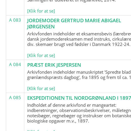
[Klik for at se]
A 083
JORDEMODER GERTRUD MARIE ABIGAEL
JØRGENSEN
Arkivfonden indeholder et eksamensbevis (lærebre
dansk jordemodereksamen med instruks, cirkulære
div. skemaer brugt ved fødsler i Danmark 1922-24.
[Klik for at se]
A 084
PRÆST ERIK JESPERSEN
Arkivfonden indeholder manuskriptet 'Spredte blad
grønlændspræsts dagbog', fra 1895 og frem til ca. 
[Klik for at se]
A 085
EKSPEDITIONEN TIL NORDGRØNLAND I 189
Indholdet af denne arkivfond er mangeartet:
indberetninger, observationsbeskrivelser, måletegn
notesbøger, regnebøger og instrukser om botanisk
biologiske opgaver m.v., 1897.