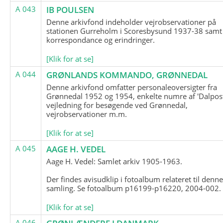
A 043
IB POULSEN
Denne arkivfond indeholder vejrobservationer på
stationen Gurreholm i Scoresbysund 1937-38 samt
korrespondance og erindringer.
[Klik for at se]
A 044
GRØNLANDS KOMMANDO, GRØNNEDAL
Denne arkivfond omfatter personaleoversigter fra
Grønnedal 1952 og 1954, enkelte numre af 'Dalpost
vejledning for besøgende ved Grønnedal,
vejrobservationer m.m.
[Klik for at se]
A 045
AAGE H. VEDEL
Aage H. Vedel: Samlet arkiv 1905-1963.
Der findes avisudklip i fotoalbum relateret til denn
samling. Se fotoalbum p16199-p16220, 2004-002.
[Klik for at se]
A 046