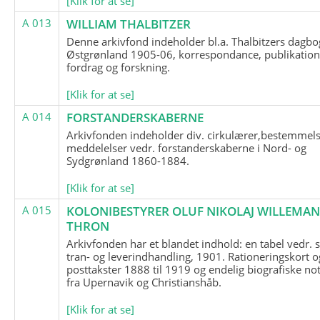
[Klik for at se]
A 013
WILLIAM THALBITZER
Denne arkivfond indeholder bl.a. Thalbitzers dagbo
Østgrønland 1905-06, korrespondance, publikation
fordrag og forskning.
[Klik for at se]
A 014
FORSTANDERSKABERNE
Arkivfonden indeholder div. cirkulærer,bestemmels
meddelelser vedr. forstanderskaberne i Nord- og
Sydgrønland 1860-1884.
[Klik for at se]
A 015
KOLONIBESTYRER OLUF NIKOLAJ WILLEMA
THRON
Arkivfonden har et blandet indhold: en tabel vedr.
tran- og leverindhandling, 1901. Rationeringskort o
posttakster 1888 til 1919 og endelig biografiske no
fra Upernavik og Christianshåb.
[Klik for at se]