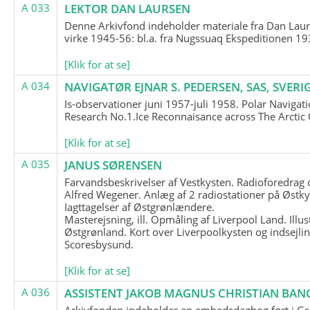
A 033
LEKTOR DAN LAURSEN
Denne Arkivfond indeholder materiale fra Dan Lau
virke 1945-56: bl.a. fra Nugssuaq Ekspeditionen 19
[Klik for at se]
A 034
NAVIGATØR EJNAR S. PEDERSEN, SAS, SVERI
Is-observationer juni 1957-juli 1958. Polar Navigat
Research No.1.Ice Reconnaisance across The Arctic
[Klik for at se]
A 035
JANUS SØRENSEN
Farvandsbeskrivelser af Vestkysten. Radioforedrag
Alfred Wegener. Anlæg af 2 radiostationer på Østky
Iagttagelser af Østgrønlændere.
Masterejsning, ill. Opmåling af Liverpool Land. Illus
Østgrønland. Kort over Liverpoolkysten og indsejlin
Scoresbysund.
[Klik for at se]
A 036
ASSISTENT JAKOB MAGNUS CHRISTIAN BAN
Arkivfonden indeholder en embedsdagbog ført i G