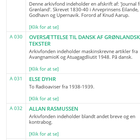
Denne arkivfond indeholder en afskrift af: 'Journal f
Grønland'. Skrevet 1830-40 i Arveprinsens Eilande,
Godhavn og Upernavik. Forord af Knud Aarup.
[Klik for at se]
A 030
OVERSÆTTELSE TIL DANSK AF GRØNLANDSK
TEKSTER
Arkivfonden indeholder maskinskrevne artikler fra
AvangnamioK og Atuagagdliutit 1948. På dansk.
[Klik for at se]
A 031
ELSE DYHR
To Radioaviser fra 1938-1939.
[Klik for at se]
A 032
ALLAN RASMUSSEN
Arkivfonden indeholder blandt andet breve og en
kontrabog.
[Klik for at se]