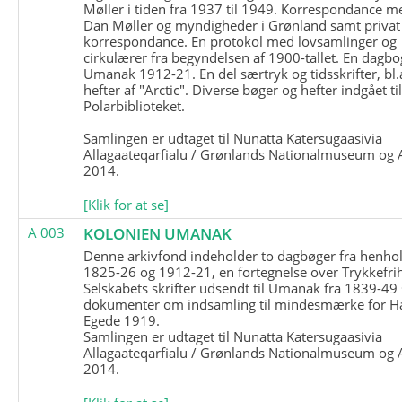
Møller i tiden fra 1937 til 1949. Korrespondance m
Dan Møller og myndigheder i Grønland samt privat
korrespondance. En protokol med lovsamlinger og
cirkulærer fra begyndelsen af 1900-tallet. En dagbo
Umanak 1912-21. En del særtryk og tidsskrifter, bl.
hefter af "Arctic". Diverse bøger og hefter indgået ti
Polarbiblioteket.
Samlingen er udtaget til Nunatta Katersugaasivia
Allagaateqarfialu / Grønlands Nationalmuseum og A
2014.
[Klik for at se]
A 003
KOLONIEN UMANAK
Denne arkivfond indeholder to dagbøger fra henhol
1825-26 og 1912-21, en fortegnelse over Trykkefri
Selskabets skrifter udsendt til Umanak fra 1839-49
dokumenter om indsamling til mindesmærke for H
Egede 1919.
Samlingen er udtaget til Nunatta Katersugaasivia
Allagaateqarfialu / Grønlands Nationalmuseum og A
2014.