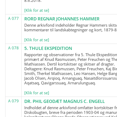
8.6.2018.
[Klik for at se]
A 077
RORD REGNAR JOHANNES HAMMER
Denne arkivfond indeholder Regnar Hammers skits
kommentarer til landskabtegninger og kort, 1879-8
[Klik for at se]
A 078
5. THULE EKSPEDITION
Rapporter og observationer fra 5. Thule Ekspedition
primært af Knud Rasmussen, Peter Freuchen og The
Mathiassen. Dertil kortskitser og skitser af dragter.
Deltagere: Knud Rasmussen, Peter Freuchen, Kaj Bir
Smith, Therkel Mathiassen, Leo Hansen, Helge Bang
Jacob Olsen, Arqioq, Arnanguaq, Nasaitdlorssuarss
Aqatsaq, Qavigarssuaq, Arnarulunguaq.
[Klik for at se]
A 079
DR. PHIL GEODÆT MAGNUS C. ENGELL
Indholdet af denne arkivfond omfatter kortskitser f
Diskobugten, breve fra perioden 1903-04 og manus
kolonibestyrer Olsens Brede-Observationer ved Ko