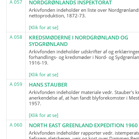
A 057
NORDGRØNLANDS INSPEKTORAT
Arkivfonden indeholder en liste over Nordgrønland
nettoproduktion, 1872-73.
[Klik for at se]
A 058
KREDSMØDERNE I NORDGRØNLAND OG
SYDGRØNLAND
Arkivfonden indeholder udskrifter af og erklæringer
forhandlings- og kredsmøder i Nord- og Sydgrønlan
1916-19.
[Klik for at se]
A 059
HANS STAUBER
Arkivfonden indeholder materiale vedr. Stauber's k
anerkendelse af, at han fandt blyforekomster i Mest
1957.
[Klik for at se]
A 060
NORTH EAST GREENLAND EXPEDITION 1960
Arkivfonden indeholder rapporter vedr. istemperatu
Sefsrøm gletcheren, vejr og kort over Dammen Reg