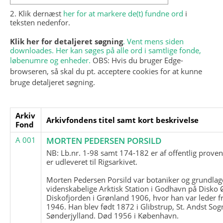
2. Klik dernæst
her for at markere de(t) fundne ord
i
teksten nedenfor.
Klik her for detaljeret søgning
. Vent mens siden
downloades. Her kan søges på alle ord i samtlige fonde,
løbenumre og enheder.
OBS: Hvis du bruger Edge-
browseren, så skal du pt. acceptere cookies for at kunne
bruge detaljeret søgning.
Arkiv
Arkivfondens titel samt kort beskrivelse
Fond
A 001
MORTEN PEDERSEN PORSILD
NB: Lb.nr. 1-98 samt 174-182 er af offentlig prove
er udleveret til Rigsarkivet.
Morten Pedersen Porsild var botaniker og grundla
videnskabelige Arktisk Station i Godhavn på Disko 
Diskofjorden i Grønland 1906, hvor han var leder fr
1946. Han blev født 1872 i Glibstrup, St. Andst Sogn
Sønderjylland. Død 1956 i København.