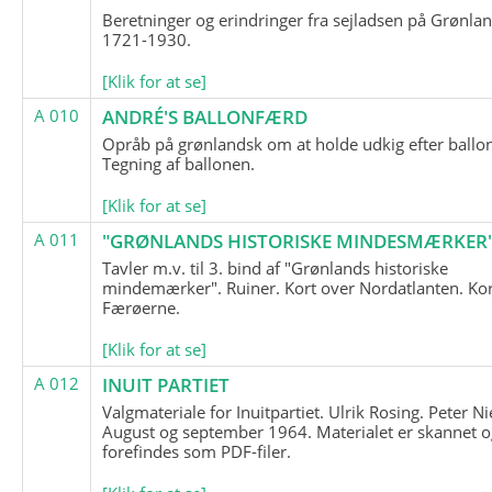
Beretninger og erindringer fra sejladsen på Grønla
1721-1930.
[Klik for at se]
A 010
ANDRÉ'S BALLONFÆRD
Opråb på grønlandsk om at holde udkig efter ballo
Tegning af ballonen.
[Klik for at se]
A 011
"GRØNLANDS HISTORISKE MINDESMÆRKER
Tavler m.v. til 3. bind af "Grønlands historiske
mindemærker". Ruiner. Kort over Nordatlanten. Kor
Færøerne.
[Klik for at se]
A 012
INUIT PARTIET
Valgmateriale for Inuitpartiet. Ulrik Rosing. Peter Ni
August og september 1964. Materialet er skannet o
forefindes som PDF-filer.