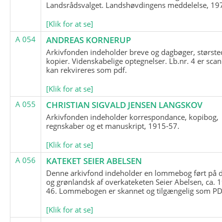
Landsrådsvalget. Landshøvdingens meddelelse, 19
[Klik for at se]
A 054
ANDREAS KORNERUP
Arkivfonden indeholder breve og dagbøger, største
kopier. Videnskabelige optegnelser. Lb.nr. 4 er sca
kan rekvireres som pdf.
[Klik for at se]
A 055
CHRISTIAN SIGVALD JENSEN LANGSKOV
Arkivfonden indeholder korrespondance, kopibog,
regnskaber og et manuskript, 1915-57.
[Klik for at se]
A 056
KATEKET SEIER ABELSEN
Denne arkivfond indeholder en lommebog ført på 
og grønlandsk af overkateketen Seier Abelsen, ca. 
46. Lommebogen er skannet og tilgængelig som PDF
[Klik for at se]