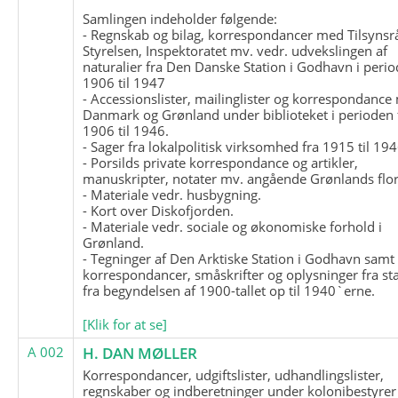
Samlingen indeholder følgende:
- Regnskab og bilag, korrespondancer med Tilsynsr
Styrelsen, Inspektoratet mv. vedr. udvekslingen af
naturalier fra Den Danske Station i Godhavn i perio
1906 til 1947
- Accessionslister, mailinglister og korrespondanc
Danmark og Grønland under biblioteket i perioden 
1906 til 1946.
- Sager fra lokalpolitisk virksomhed fra 1915 til 194
- Porsilds private korrespondance og artikler,
manuskripter, notater mv. angående Grønlands flor
- Materiale vedr. husbygning.
- Kort over Diskofjorden.
- Materiale vedr. sociale og økonomiske forhold i
Grønland.
- Tegninger af Den Arktiske Station i Godhavn samt
korrespondancer, småskrifter og oplysninger fra st
fra begyndelsen af 1900-tallet op til 1940`erne.
[Klik for at se]
A 002
H. DAN MØLLER
Korrespondancer, udgiftslister, udhandlingslister,
regnskaber og indberetninger under kolonibestyrer