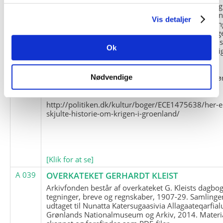
og Marius Jensen som medlem. Marius Jensens da
befinder sig i Militärhistorisches Museum i Dresde
Vis detaljer
(Tyskland). Kopierne af Friedrich Littmanns erindrin
klausuleret iht. aftalen med giveren og Franz Seling
Kontakt venligst Arktisk Instituts ledelse i forbinde
Ok
brugen af materialet til studie- og forskningsmæssi
formål.
Nedenunder findes et link til en presseartikel vedr
Nødvendige
historien om Nordøstgrønlands Slædepatrulje:
http://politiken.dk/kultur/boger/ECE1475638/her-e
skjulte-historie-om-krigen-i-groenland/
[Klik for at se]
A 039
OVERKATEKET GERHARDT KLEIST
Arkivfonden består af overkateket G. Kleists dagbog
tegninger, breve og regnskaber, 1907-29. Samlinge
udtaget til Nunatta Katersugaasivia Allagaateqarfial
Grønlands Nationalmuseum og Arkiv, 2014. Materia