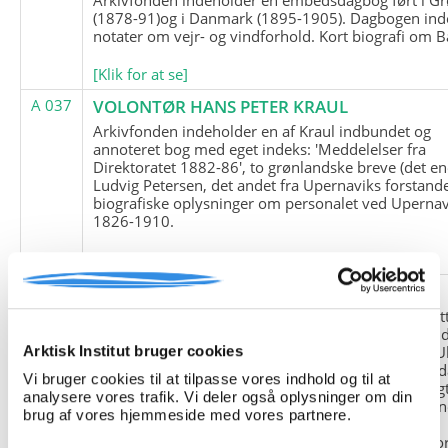
(1878-91)og i Danmark (1895-1905). Dagbogen ind
notater om vejr- og vindforhold. Kort biografi om B
[Klik for at se]
A 037
VOLONTØR HANS PETER KRAUL
Arkivfonden indeholder en af Kraul indbundet og
annoteret bog med eget indeks: 'Meddelelser fra
Direktoratet 1882-86', to grønlandske breve (det en
Ludvig Petersen, det andet fra Upernaviks forstand
biografiske oplysninger om personalet ved Upernav
1826-1910.
[Klik for at se]
A 038
FRIEDRICH LITTMANN
Denne arkivfond indeholder en kopi af Friedrich Li
upublicerede erindringer. Originalen befinder sig i 
tyske historiker Franz Selingers privatarkiv i byen U
Arktisk Institut bruger cookies
Tyskland. Friedrich Littmann var en af de tyske sold
Vi bruger cookies til at tilpasse vores indhold og til at
der var med i vejrstationen "Holzauge" i Hansa Bugt
analysere vores trafik. Vi deler også oplysninger om din
Nordøstgrønland under Anden Verdenskrig. Statio
brug af vores hjemmeside med vores partnere.
"Holzauge" blev opdaget af Nordøstgrønlands
Slædepatrulje med Eli Knudsen som medlem og ko