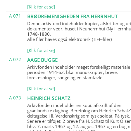
[Klik for at se]
A 071
BRØDREMENIGHEDEN FRA HERRNHUT
Denne arkivfond indeholder kopier, afskrifter og or
dokumenter vedr. huset i Neuherrnhut (Ny Herrnhut
1748-1880.
Alle filer haves også elektronisk (TIFF-filer)
[Klik for at se]
A 072
AAGE BUGGE
Arkivfonden indeholder meget forskelligt materiale 
perioden 1914-62, bl.a. manuskripter, breve,
forelæsninger, sange og en stamtavle.
[Klik for at se]
A 073
HEINRICH SCHATZ
Arkivfonden indeholder en kopi: afskrift af den
grønlandske dagbog. Beretning om Heinrich Schatz
deltagelse i II. Verdenskrig som tysk soldat. På tysk.
Senere er tilføjet: 2 breve fra H. Schatz til Kurt Olsen
hhv. 7. marts 1967 og 12. august 1967 og en bog 