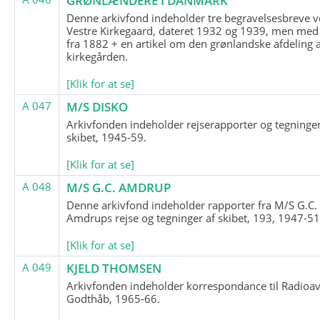
GRØNLÆNDERE I DANMARK
Denne arkivfond indeholder tre begravelsesbreve v
Vestre Kirkegaard, dateret 1932 og 1939, men med
fra 1882 + en artikel om den grønlandske afdeling 
kirkegården.
[Klik for at se]
A 047
M/S DISKO
Arkivfonden indeholder rejserapporter og tegninge
skibet, 1945-59.
[Klik for at se]
A 048
M/S G.C. AMDRUP
Denne arkivfond indeholder rapporter fra M/S G.C.
Amdrups rejse og tegninger af skibet, 193, 1947-51
[Klik for at se]
A 049
KJELD THOMSEN
Arkivfonden indeholder korrespondance til Radioav
Godthåb, 1965-66.