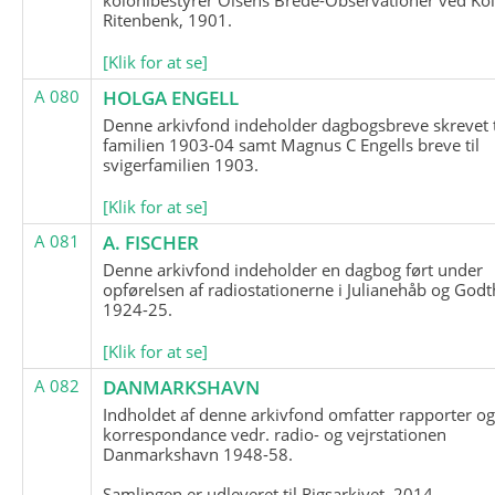
Ritenbenk, 1901.
[Klik for at se]
A 080
HOLGA ENGELL
Denne arkivfond indeholder dagbogsbreve skrevet t
familien 1903-04 samt Magnus C Engells breve til
svigerfamilien 1903.
[Klik for at se]
A 081
A. FISCHER
Denne arkivfond indeholder en dagbog ført under
opførelsen af radiostationerne i Julianehåb og Godt
1924-25.
[Klik for at se]
A 082
DANMARKSHAVN
Indholdet af denne arkivfond omfatter rapporter o
korrespondance vedr. radio- og vejrstationen
Danmarkshavn 1948-58.
Samlingen er udleveret til Rigsarkivet, 2014.