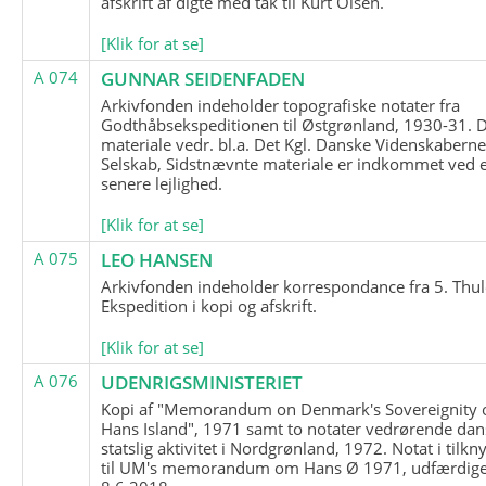
afskrift af digte med tak til Kurt Olsen.
[Klik for at se]
A 074
GUNNAR SEIDENFADEN
Arkivfonden indeholder topografiske notater fra
Godthåbsekspeditionen til Østgrønland, 1930-31.
materiale vedr. bl.a. Det Kgl. Danske Videnskabern
Selskab, Sidstnævnte materiale er indkommet ved 
senere lejlighed.
[Klik for at se]
A 075
LEO HANSEN
Arkivfonden indeholder korrespondance fra 5. Thul
Ekspedition i kopi og afskrift.
[Klik for at se]
A 076
UDENRIGSMINISTERIET
Kopi af "Memorandum on Denmark's Sovereignity 
Hans Island", 1971 samt to notater vedrørende dan
statslig aktivitet i Nordgrønland, 1972. Notat i tilkn
til UM's memorandum om Hans Ø 1971, udfærdige