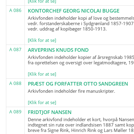
[Klik for at se]
A 086
KONTORCHEF GEORG NICOLAI BUGGE
Arkivfonden indeholder kopi af love og bestemmel
vedr. forstanderskaberne i Sydgrønland 1857-1907
vedr. uddrag af kopibøger 1850-1913.
[Klik for at se]
A 087
ARVEPRINS KNUDS FOND
Arkivfonden indeholder kopier af årsregnskab 1985
fra oprettelsen og oversigt over legatmodtagere, 1
[Klik for at se]
A 088
PRÆST OG FORFATTER OTTO SANDGREEN
Arkivfonden indeholder fire manuskripter.
[Klik for at se]
A 089
FRIDTJOF NANSEN
Denne arkivfond indeholder et kort, hvorpå Nansen
indtegnet sin rute over indlandsisen 1887 samt kop
breve fra Signe Rink, Hinrich Rink og Lars Møller 1