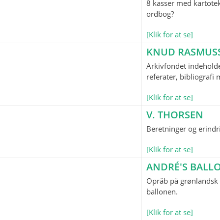
8 kasser med kartotek
ordbog?
[Klik for at se]
KNUD RASMUS
Arkivfondet indeholde
referater, bibliograf
[Klik for at se]
V. THORSEN
Beretninger og erindr
[Klik for at se]
ANDRÉ'S BAL
Opråb på grønlandsk o
ballonen.
[Klik for at se]