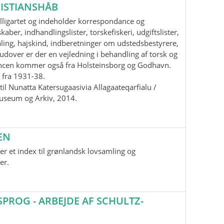
ISTIANSHÅB
lligartet og indeholder korrespondance og
aber, indhandlingslister, torskefiskeri, udgiftslister,
ling, hajskind, indberetninger om udstedsbestyrere,
udover er der en vejledning i behandling af torsk og
ancen kommer også fra Holsteinsborg og Godhavn.
 fra 1931-38.
il Nunatta Katersugaasivia Allagaateqarfialu /
useum og Arkiv, 2014.
EN
r et index til grønlandsk lovsamling og
er.
ROG - ARBEJDE AF SCHULTZ-