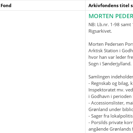
 Fond
Arkivfondens titel 
MORTEN PEDER
NB: Lb.nr. 1-98 samt 1
Rigsarkivet.
Morten Pedersen Pors
Arktisk Station i God
hvor han var leder fre
Sogn i Sønderjylland
Samlingen indeholder
- Regnskab og bilag, 
Inspektoratet mv. ved
i Godhavn i perioden 
- Accessionslister, 
Grønland under biblio
- Sager fra lokalpolit
- Porsilds private ko
angående Grønlands f