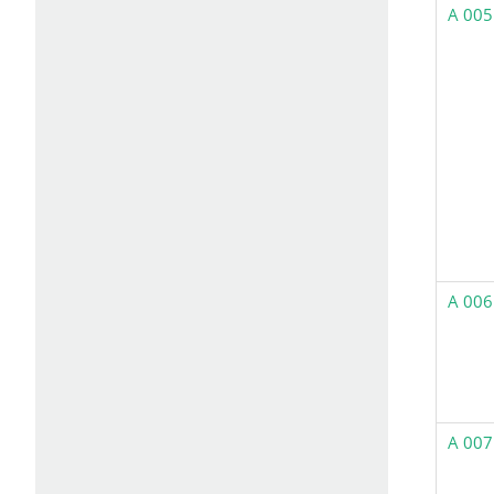
A 005
A 006
A 007