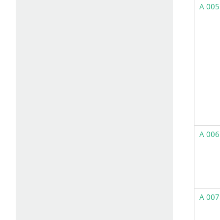
A 005
A 006
A 007