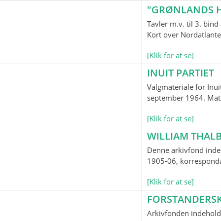
"GRØNLANDS H
Tavler m.v. til 3. bi
Kort over Nordatlante
[Klik for at se]
INUIT PARTIET
Valgmateriale for Inui
september 1964. Mater
[Klik for at se]
WILLIAM THALB
Denne arkivfond indeh
1905-06, korrespondan
[Klik for at se]
FORSTANDERS
Arkivfonden indehold