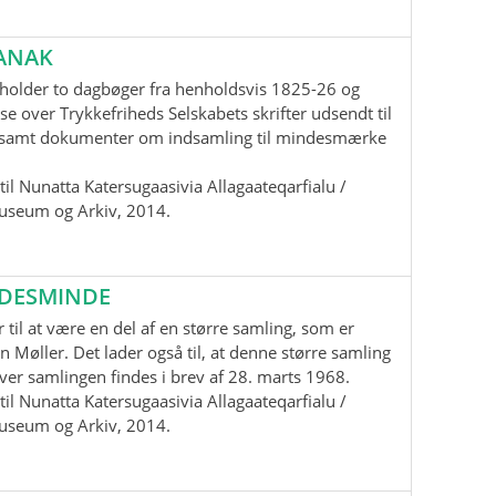
ANAK
holder to dagbøger fra henholdsvis 1825-26 og
se over Trykkefriheds Selskabets skrifter udsendt til
samt dokumenter om indsamling til mindesmærke
il Nunatta Katersugaasivia Allagaateqarfialu /
useum og Arkiv, 2014.
EDESMINDE
 til at være en del af en større samling, som er
n Møller. Det lader også til, at denne større samling
 over samlingen findes i brev af 28. marts 1968.
il Nunatta Katersugaasivia Allagaateqarfialu /
useum og Arkiv, 2014.