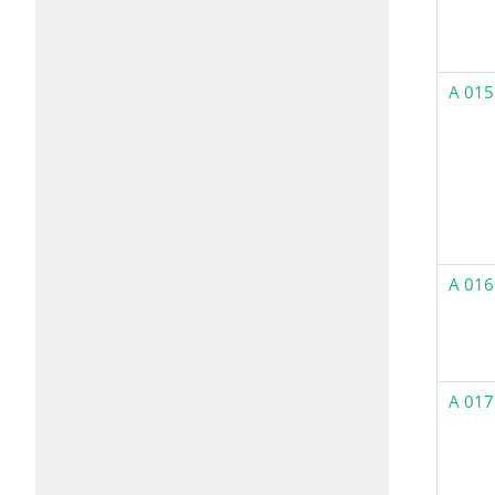
A 015
A 016
A 017