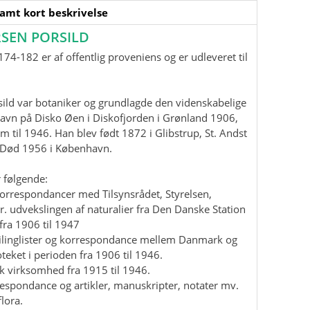
samt kort beskrivelse
SEN PORSILD
74-182 er af offentlig proveniens og er udleveret til
ild var botaniker og grundlagde den videnskabelige
havn på Disko Øen i Diskofjorden i Grønland 1906,
m til 1946. Han blev født 1872 i Glibstrup, St. Andst
. Død 1956 i København.
 følgende:
korrespondancer med Tilsynsrådet, Styrelsen,
r. udvekslingen af naturalier fra Den Danske Station
fra 1906 til 1947
mailinglister og korrespondance mellem Danmark og
teket i perioden fra 1906 til 1946.
isk virksomhed fra 1915 til 1946.
rrespondance og artikler, manuskripter, notater mv.
lora.