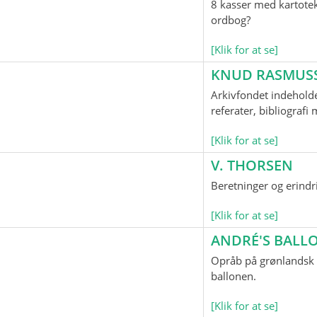
8 kasser med kartotek
ordbog?
[Klik for at se]
KNUD RASMUS
Arkivfondet indeholde
referater, bibliograf
[Klik for at se]
V. THORSEN
Beretninger og erindr
[Klik for at se]
ANDRÉ'S BAL
Opråb på grønlandsk o
ballonen.
[Klik for at se]