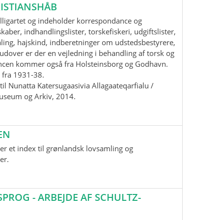
ISTIANSHÅB
lligartet og indeholder korrespondance og
aber, indhandlingslister, torskefiskeri, udgiftslister,
ling, hajskind, indberetninger om udstedsbestyrere,
udover er der en vejledning i behandling af torsk og
ancen kommer også fra Holsteinsborg og Godhavn.
 fra 1931-38.
il Nunatta Katersugaasivia Allagaateqarfialu /
useum og Arkiv, 2014.
EN
r et index til grønlandsk lovsamling og
er.
ROG - ARBEJDE AF SCHULTZ-