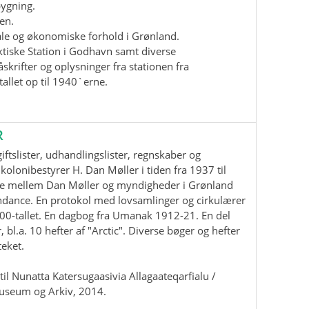
bygning.
en.
iale og økonomiske forhold i Grønland.
ktiske Station i Godhavn samt diverse
krifter og oplysninger fra stationen fra
allet op til 1940`erne.
R
ftslister, udhandlingslister, regnskaber og
kolonibestyrer H. Dan Møller i tiden fra 1937 til
e mellem Dan Møller og myndigheder i Grønland
ndance. En protokol med lovsamlinger og cirkulærer
00-tallet. En dagbog fra Umanak 1912-21. En del
, bl.a. 10 hefter af "Arctic". Diverse bøger og hefter
teket.
il Nunatta Katersugaasivia Allagaateqarfialu /
useum og Arkiv, 2014.