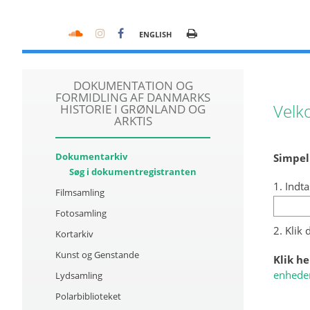
ENGLISH
DOKUMENTATION OG
FORMIDLING AF DANMARKS
Velk
HISTORIE I GRØNLAND OG
ARKTIS
Dokumentarkiv
Simpel
Søg i dokumentregistranten
1. Indta
Filmsamling
Fotosamling
2. Klik
Kortarkiv
Kunst og Genstande
Klik he
enhede
Lydsamling
Polarbiblioteket