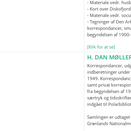
- Materiale vedr. hus
- Kort over Diskofjord
- Materiale vedr. soc
- Tegninger af Den Ar
korrespondancer, smås
begyndelsen af 1900-t
[Klik for at se]
H. DAN MØLLE
Korrespondancer, udgi
indberetninger under 
1949. Korrespondanc
samt privat korrespo
fra begyndelsen af 19
særtryk og tidsskrifter
indgået til Polarbiblio
Samlingen er udtaget t
Grønlands Nationalm