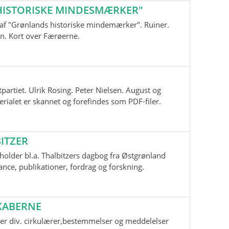
ISTORISKE MINDESMÆRKER"
nd af "Grønlands historiske mindemærker". Ruiner.
n. Kort over Færøerne.
tpartiet. Ulrik Rosing. Peter Nielsen. August og
ialet er skannet og forefindes som PDF-filer.
ITZER
older bl.a. Thalbitzers dagbog fra Østgrønland
ce, publikationer, fordrag og forskning.
KABERNE
er div. cirkulærer,bestemmelser og meddelelser