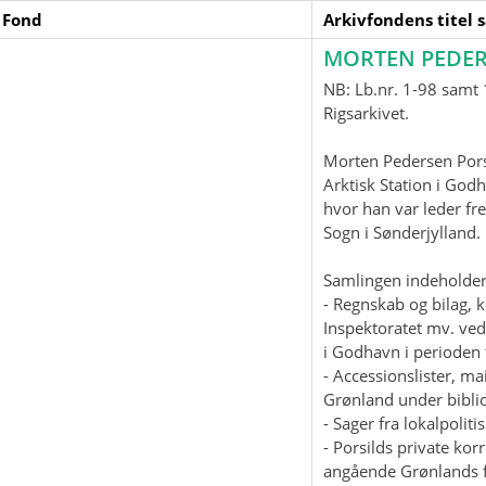
 Fond
Arkivfondens titel 
MORTEN PEDER
NB: Lb.nr. 1-98 samt 1
Rigsarkivet.
Morten Pedersen Pors
Arktisk Station i God
hvor han var leder fre
Sogn i Sønderjylland
Samlingen indeholder
- Regnskab og bilag, 
Inspektoratet mv. ved
i Godhavn i perioden 
- Accessionslister, 
Grønland under biblio
- Sager fra lokalpolit
- Porsilds private ko
angående Grønlands f