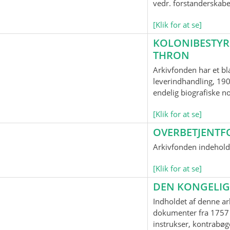
vedr. forstanderskab
[Klik for at se]
KOLONIBESTYR
THRON
Arkivfonden har et bl
leverindhandling, 190
endelig biografiske n
[Klik for at se]
OVERBETJENTF
Arkivfonden indeholde
[Klik for at se]
DEN KONGELIG
Indholdet af denne ar
dokumenter fra 1757 
instrukser, kontrabøge