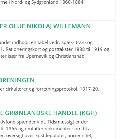
erne i Nord- og Sydgrønland 1860-1884.
ER OLUF NIKOLAJ WILLEMANN
andet indhold: en tabel vedr. spæk- tran- og
1. Rationeringskort og posttakster 1888 til 1919 og
oter især fra Upernavik og Christianshåb.
ORENINGEN
r cirkulærer og forretningsprotokol, 1917-20.
E GRØNLANDSKE HANDEL (KGH)
kivfond spænder vidt. Tidsmæssigt er der
til 1966 og omfatter dokumenter som bl.a.
r, oversigt over kostdeputater, anciennitet,