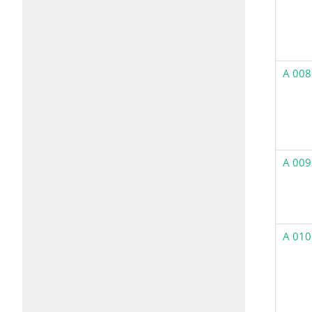
A 008
A 009
A 010