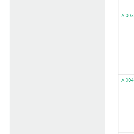
A 003
A 004