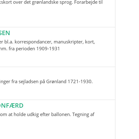
skort over det grønlandske sprog. Forarbejde til
SEN
r bl.a. korrespondancer, manuskripter, kort,
i mm. fra perioden 1909-1931
inger fra sejladsen på Grønland 1721-1930.
LONFÆRD
m at holde udkig efter ballonen. Tegning af