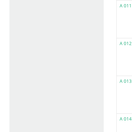
A 011
A 012
A 013
A 014