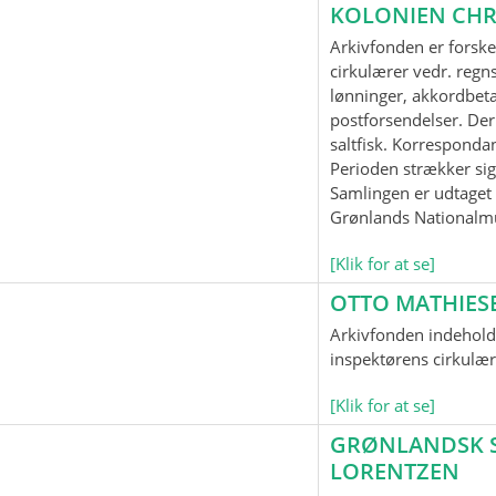
KOLONIEN CHR
Arkivfonden er forske
cirkulærer vedr. regnsk
lønninger, akkordbeta
postforsendelser. Der
saltfisk. Korrespond
Perioden strækker sig
Samlingen er udtaget t
Grønlands Nationalm
[Klik for at se]
OTTO MATHIES
Arkivfonden indeholde
inspektørens cirkulær
[Klik for at se]
GRØNLANDSK SP
LORENTZEN