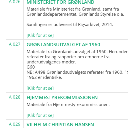
A 026
MINISTERIET FOR GRØNLAND
Materiale fra Ministeriet fra Grønland, samt fra
Grønlandsdepartementet, Grønlands Styrelse o.a.
Samlingen er udleveret til Rigsarkivet, 2014.
[Klik for at se]
A 027
GRØNLANDSUDVALGET AF 1960
Materiale fra Grønlandsudvalget af 1960. Herunder
referater fra og rapporter om emnerne fra
underudvalgenes møder.
G60
NB: A498 Grønlandsudvalgets referater fra 1960, 1
1962 er identiske.
[Klik for at se]
A 028
HJEMMESTYREKOMMISSIONEN
Materiale fra Hjemmestyrekommissionen.
[Klik for at se]
A 029
VILHELM CHRISTIAN HANSEN