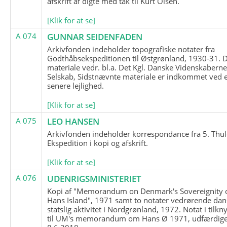
afskrift af digte med tak til Kurt Olsen.
[Klik for at se]
A 074
GUNNAR SEIDENFADEN
Arkivfonden indeholder topografiske notater fra
Godthåbsekspeditionen til Østgrønland, 1930-31.
materiale vedr. bl.a. Det Kgl. Danske Videnskabern
Selskab, Sidstnævnte materiale er indkommet ved 
senere lejlighed.
[Klik for at se]
A 075
LEO HANSEN
Arkivfonden indeholder korrespondance fra 5. Thul
Ekspedition i kopi og afskrift.
[Klik for at se]
A 076
UDENRIGSMINISTERIET
Kopi af "Memorandum on Denmark's Sovereignity 
Hans Island", 1971 samt to notater vedrørende dan
statslig aktivitet i Nordgrønland, 1972. Notat i tilkn
til UM's memorandum om Hans Ø 1971, udfærdige