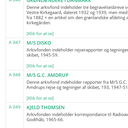
GRØNLÆNDERE I DANMARK
Denne arkivfond indeholder tre begravelsesbreve v
Vestre Kirkegaard, dateret 1932 og 1939, men med
fra 1882 + en artikel om den grønlandske afdeling 
kirkegården.
[Klik for at se]
A 047
M/S DISKO
Arkivfonden indeholder rejserapporter og tegninge
skibet, 1945-59.
[Klik for at se]
A 048
M/S G.C. AMDRUP
Denne arkivfond indeholder rapporter fra M/S G.C.
Amdrups rejse og tegninger af skibet, 193, 1947-51
[Klik for at se]
A 049
KJELD THOMSEN
Arkivfonden indeholder korrespondance til Radioav
Godthåb, 1965-66.