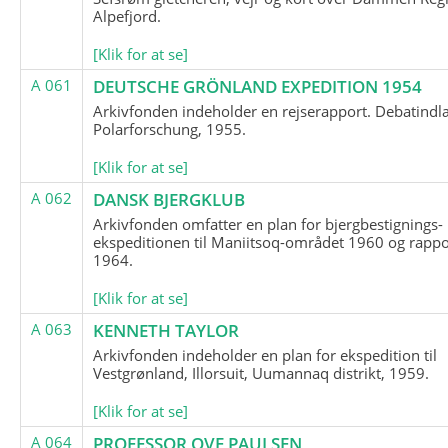
Alpefjord.
[Klik for at se]
A 061
DEUTSCHE GRÖNLAND EXPEDITION 1954
Arkivfonden indeholder en rejserapport. Debatindl
Polarforschung, 1955.
[Klik for at se]
A 062
DANSK BJERGKLUB
Arkivfonden omfatter en plan for bjergbestignings-
ekspeditionen til Maniitsoq-området 1960 og rappo
1964.
[Klik for at se]
A 063
KENNETH TAYLOR
Arkivfonden indeholder en plan for ekspedition til
Vestgrønland, Illorsuit, Uumannaq distrikt, 1959.
[Klik for at se]
A 064
PROFESSOR OVE PAULSEN