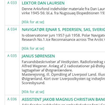
A 033
LEKTOR DAN LAURSEN
Denne Arkivfond indeholder materiale fra Dan Lau
virke 1945-56: bl.a. fra Nugssuaq Ekspeditionen 19
[Klik for at se]
A 034
NAVIGATØR EJNAR S. PEDERSEN, SAS, SVERI
Is-observationer juni 1957-juli 1958. Polar Navigat
Research No.1.Ice Reconnaisance across The Arctic
[Klik for at se]
A 035
JANUS SØRENSEN
Farvandsbeskrivelser af Vestkysten. Radioforedrag
Alfred Wegener. Anlæg af 2 radiostationer på Østky
Iagttagelser af Østgrønlændere.
Masterejsning, ill. Opmåling af Liverpool Land. Illus
Østgrønland. Kort over Liverpoolkysten og indsejlin
Scoresbysund.
[Klik for at se]
A 036
ASSISTENT JAKOB MAGNUS CHRISTIAN BAN
Arkivfonden indeholder en embedsdagbog ført i G