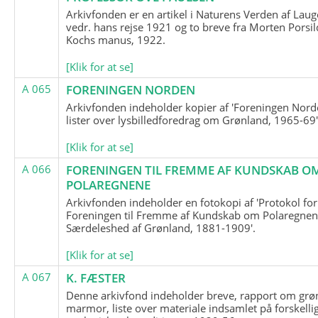
Arkivfonden er en artikel i Naturens Verden af Lau
vedr. hans rejse 1921 og to breve fra Morten Porsil
Kochs manus, 1922.
[Klik for at se]
A 065
FORENINGEN NORDEN
Arkivfonden indeholder kopier af 'Foreningen Nor
lister over lysbilledforedrag om Grønland, 1965-69'
[Klik for at se]
A 066
FORENINGEN TIL FREMME AF KUNDSKAB O
POLAREGNENE
Arkivfonden indeholder en fotokopi af 'Protokol for
Foreningen til Fremme af Kundskab om Polaregnene
Særdeleshed af Grønland, 1881-1909'.
[Klik for at se]
A 067
K. FÆSTER
Denne arkivfond indeholder breve, rapport om grø
marmor, liste over materiale indsamlet på forskelli