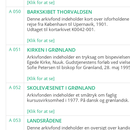
[Klik for at se]
A 050
BARKSKIBET THORVALDSEN
Denne arkivfond indeholder kort over isforholdene
rejse fra København til Upernavik, 1901.
Udtaget til kortarkivet K0042-001.
[Klik for at se]
A 051
KIRKEN I GRØNLAND
Arkivfonden indeholder en tryksag om bispevielsen
Egede Kirke, Nuuk. Gudstjenestens forløb ved viels
Sofie Petersen til biskop for Grønland, 28. maj 199
[Klik for at se]
A 052
SKOLEVÆSENET I GRØNLAND
Arkivfonden indeholder et småtryk om faglig
kursusvirksomhed i 1977. På dansk og grønlandsk.
[Klik for at se]
A 053
LANDSRÅDENE
Denne arkivfond indeholder en oversigt over kandid