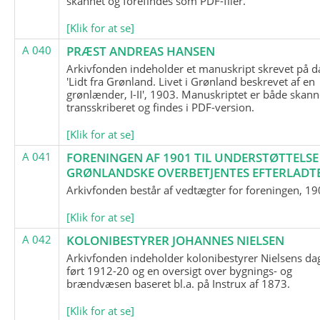
skannet og forefindes som PDF-filer.
[Klik for at se]
A 040
PRÆST ANDREAS HANSEN
Arkivfonden indeholder et manuskript skrevet på d
'Lidt fra Grønland. Livet i Grønland beskrevet af en
grønlænder, I-II', 1903. Manuskriptet er både skann
transskriberet og findes i PDF-version.
[Klik for at se]
A 041
FORENINGEN AF 1901 TIL UNDERSTØTTELSE
GRØNLANDSKE OVERBETJENTES EFTERLADT
Arkivfonden består af vedtægter for foreningen, 19
[Klik for at se]
A 042
KOLONIBESTYRER JOHANNES NIELSEN
Arkivfonden indeholder kolonibestyrer Nielsens d
ført 1912-20 og en oversigt over bygnings- og
brændvæsen baseret bl.a. på Instrux af 1873.
[Klik for at se]