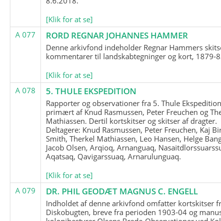
8.6.2018.
[Klik for at se]
A 077
RORD REGNAR JOHANNES HAMMER
Denne arkivfond indeholder Regnar Hammers skits
kommentarer til landskabtegninger og kort, 1879-8
[Klik for at se]
A 078
5. THULE EKSPEDITION
Rapporter og observationer fra 5. Thule Ekspedition
primært af Knud Rasmussen, Peter Freuchen og The
Mathiassen. Dertil kortskitser og skitser af dragter.
Deltagere: Knud Rasmussen, Peter Freuchen, Kaj Bir
Smith, Therkel Mathiassen, Leo Hansen, Helge Bang
Jacob Olsen, Arqioq, Arnanguaq, Nasaitdlorssuarss
Aqatsaq, Qavigarssuaq, Arnarulunguaq.
[Klik for at se]
A 079
DR. PHIL GEODÆT MAGNUS C. ENGELL
Indholdet af denne arkivfond omfatter kortskitser f
Diskobugten, breve fra perioden 1903-04 og manus
kolonibestyrer Olsens Brede-Observationer ved Ko