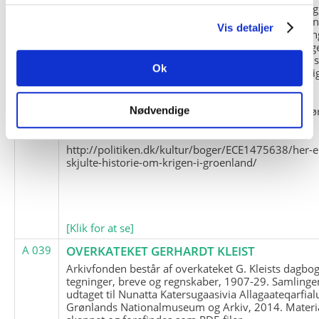
og Marius Jensen som medlem. Marius Jensens da
befinder sig i Militärhistorisches Museum i Dresde
Vis detaljer
(Tyskland). Kopierne af Friedrich Littmanns erindrin
klausuleret iht. aftalen med giveren og Franz Seling
Kontakt venligst Arktisk Instituts ledelse i forbinde
Ok
brugen af materialet til studie- og forskningsmæssi
formål.
Nedenunder findes et link til en presseartikel vedr
Nødvendige
historien om Nordøstgrønlands Slædepatrulje:
http://politiken.dk/kultur/boger/ECE1475638/her-e
skjulte-historie-om-krigen-i-groenland/
[Klik for at se]
A 039
OVERKATEKET GERHARDT KLEIST
Arkivfonden består af overkateket G. Kleists dagbog
tegninger, breve og regnskaber, 1907-29. Samlinge
udtaget til Nunatta Katersugaasivia Allagaateqarfial
Grønlands Nationalmuseum og Arkiv, 2014. Materia