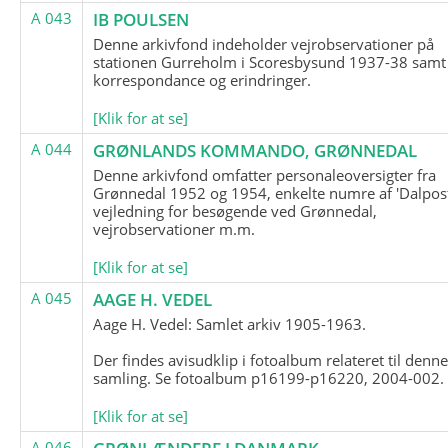
A 043
IB POULSEN
Denne arkivfond indeholder vejrobservationer på
stationen Gurreholm i Scoresbysund 1937-38 samt
korrespondance og erindringer.
[Klik for at se]
A 044
GRØNLANDS KOMMANDO, GRØNNEDAL
Denne arkivfond omfatter personaleoversigter fra
Grønnedal 1952 og 1954, enkelte numre af 'Dalpost
vejledning for besøgende ved Grønnedal,
vejrobservationer m.m.
[Klik for at se]
A 045
AAGE H. VEDEL
Aage H. Vedel: Samlet arkiv 1905-1963.
Der findes avisudklip i fotoalbum relateret til denn
samling. Se fotoalbum p16199-p16220, 2004-002.
[Klik for at se]
A 046