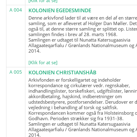
[Klik for at se]
A 004
KOLONIEN EGEDESMINDE
Denne arkivfond lader til at være en del af en størr
samling, som er afleveret af Holger Dan Møller. Det
også til, at denne større samling er splittet op. List
samlingen findes i brev af 28. marts 1968.
Samlingen er udtaget til Nunatta Katersugaasivia
Allagaateqarfialu / Grønlands Nationalmuseum og A
2014.
[Klik for at se]
A 005
KOLONIEN CHRISTIANSHÅB
Arkivfonden er forskelligartet og indeholder
korrespondance og cirkulærer vedr. regnskaber,
indhandlingslister, torskefiskeri, udgiftslister, lønni
akkordbetaling, hajskind, indberetninger om
udstedsbestyrere, postforsendelser. Derudover er 
vejledning i behandling af torsk og saltfisk.
Korrespondancen kommer også fra Holsteinsborg 
Godhavn. Perioden strækker sig fra 1931-38.
Samlingen er udtaget til Nunatta Katersugaasivia
Allagaateqarfialu / Grønlands Nationalmuseum og A
2014.