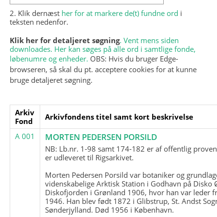
2. Klik dernæst
her for at markere de(t) fundne ord
i
teksten nedenfor.
Klik her for detaljeret søgning
. Vent mens siden
downloades. Her kan søges på alle ord i samtlige fonde,
løbenumre og enheder.
OBS: Hvis du bruger Edge-
browseren, så skal du pt. acceptere cookies for at kunne
bruge detaljeret søgning.
Arkiv
Arkivfondens titel samt kort beskrivelse
Fond
A 001
MORTEN PEDERSEN PORSILD
NB: Lb.nr. 1-98 samt 174-182 er af offentlig prove
er udleveret til Rigsarkivet.
Morten Pedersen Porsild var botaniker og grundla
videnskabelige Arktisk Station i Godhavn på Disko 
Diskofjorden i Grønland 1906, hvor han var leder fr
1946. Han blev født 1872 i Glibstrup, St. Andst Sogn
Sønderjylland. Død 1956 i København.