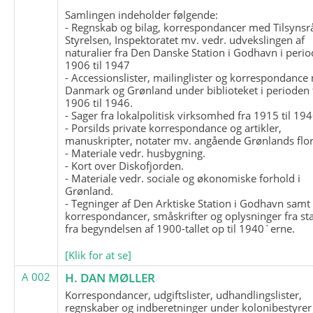
Samlingen indeholder følgende:
- Regnskab og bilag, korrespondancer med Tilsynsr
Styrelsen, Inspektoratet mv. vedr. udvekslingen af
naturalier fra Den Danske Station i Godhavn i perio
1906 til 1947
- Accessionslister, mailinglister og korrespondanc
Danmark og Grønland under biblioteket i perioden 
1906 til 1946.
- Sager fra lokalpolitisk virksomhed fra 1915 til 194
- Porsilds private korrespondance og artikler,
manuskripter, notater mv. angående Grønlands flor
- Materiale vedr. husbygning.
- Kort over Diskofjorden.
- Materiale vedr. sociale og økonomiske forhold i
Grønland.
- Tegninger af Den Arktiske Station i Godhavn samt
korrespondancer, småskrifter og oplysninger fra st
fra begyndelsen af 1900-tallet op til 1940`erne.
[Klik for at se]
A 002
H. DAN MØLLER
Korrespondancer, udgiftslister, udhandlingslister,
regnskaber og indberetninger under kolonibestyrer