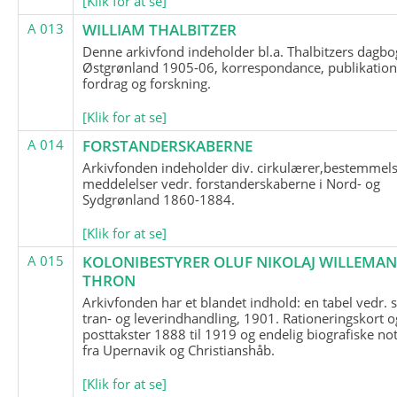
[Klik for at se]
A 013
WILLIAM THALBITZER
Denne arkivfond indeholder bl.a. Thalbitzers dagbo
Østgrønland 1905-06, korrespondance, publikation
fordrag og forskning.
[Klik for at se]
A 014
FORSTANDERSKABERNE
Arkivfonden indeholder div. cirkulærer,bestemmels
meddelelser vedr. forstanderskaberne i Nord- og
Sydgrønland 1860-1884.
[Klik for at se]
A 015
KOLONIBESTYRER OLUF NIKOLAJ WILLEMA
THRON
Arkivfonden har et blandet indhold: en tabel vedr.
tran- og leverindhandling, 1901. Rationeringskort o
posttakster 1888 til 1919 og endelig biografiske no
fra Upernavik og Christianshåb.
[Klik for at se]