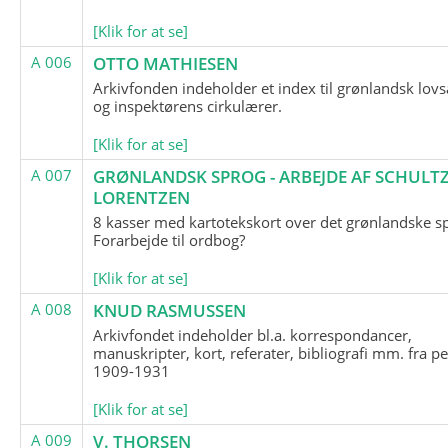
[Klik for at se]
A 006
OTTO MATHIESEN
Arkivfonden indeholder et index til grønlandsk lov
og inspektørens cirkulærer.
[Klik for at se]
A 007
GRØNLANDSK SPROG - ARBEJDE AF SCHULTZ
LORENTZEN
8 kasser med kartotekskort over det grønlandske s
Forarbejde til ordbog?
[Klik for at se]
A 008
KNUD RASMUSSEN
Arkivfondet indeholder bl.a. korrespondancer,
manuskripter, kort, referater, bibliografi mm. fra p
1909-1931
[Klik for at se]
A 009
V. THORSEN