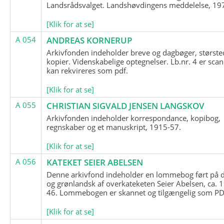
Landsrådsvalget. Landshøvdingens meddelelse, 19
[Klik for at se]
A 054
ANDREAS KORNERUP
Arkivfonden indeholder breve og dagbøger, største
kopier. Videnskabelige optegnelser. Lb.nr. 4 er sca
kan rekvireres som pdf.
[Klik for at se]
A 055
CHRISTIAN SIGVALD JENSEN LANGSKOV
Arkivfonden indeholder korrespondance, kopibog,
regnskaber og et manuskript, 1915-57.
[Klik for at se]
A 056
KATEKET SEIER ABELSEN
Denne arkivfond indeholder en lommebog ført på 
og grønlandsk af overkateketen Seier Abelsen, ca. 
46. Lommebogen er skannet og tilgængelig som PDF
[Klik for at se]