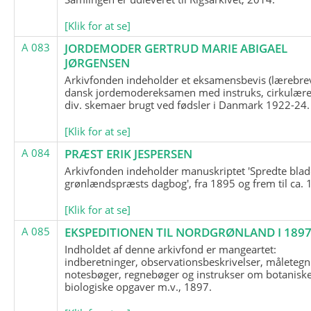
[Klik for at se]
A 083
JORDEMODER GERTRUD MARIE ABIGAEL
JØRGENSEN
Arkivfonden indeholder et eksamensbevis (lærebre
dansk jordemodereksamen med instruks, cirkulære
div. skemaer brugt ved fødsler i Danmark 1922-24.
[Klik for at se]
A 084
PRÆST ERIK JESPERSEN
Arkivfonden indeholder manuskriptet 'Spredte blad
grønlændspræsts dagbog', fra 1895 og frem til ca. 
[Klik for at se]
A 085
EKSPEDITIONEN TIL NORDGRØNLAND I 189
Indholdet af denne arkivfond er mangeartet:
indberetninger, observationsbeskrivelser, måletegn
notesbøger, regnebøger og instrukser om botanisk
biologiske opgaver m.v., 1897.