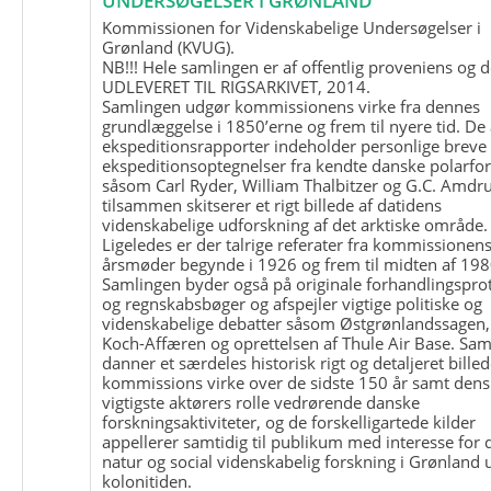
UNDERSØGELSER I GRØNLAND
Kommissionen for Videnskabelige Undersøgelser i
Grønland (KVUG).
NB!!! Hele samlingen er af offentlig proveniens og d
UDLEVERET TIL RIGSARKIVET, 2014.
Samlingen udgør kommissionens virke fra dennes
grundlæggelse i 1850’erne og frem til nyere tid. De
ekspeditionsrapporter indeholder personlige breve
ekspeditionsoptegnelser fra kendte danske polarfo
såsom Carl Ryder, William Thalbitzer og G.C. Amdru
tilsammen skitserer et rigt billede af datidens
videnskabelige udforskning af det arktiske område.
Ligeledes er der talrige referater fra kommissionen
årsmøder begynde i 1926 og frem til midten af 198
Samlingen byder også på originale forhandlingspro
og regnskabsbøger og afspejler vigtige politiske og
videnskabelige debatter såsom Østgrønlandssagen,
Koch-Affæren og oprettelsen af Thule Air Base. Sa
danner et særdeles historisk rigt og detaljeret billed
kommissions virke over de sidste 150 år samt dens
vigtigste aktørers rolle vedrørende danske
forskningsaktiviteter, og de forskelligartede kilder
appellerer samtidig til publikum med interesse for 
natur og social videnskabelig forskning i Grønland
kolonitiden.