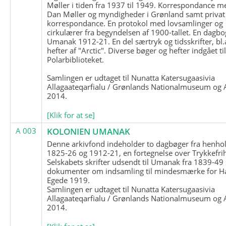
Møller i tiden fra 1937 til 1949. Korrespondance m
Dan Møller og myndigheder i Grønland samt privat
korrespondance. En protokol med lovsamlinger og
cirkulærer fra begyndelsen af 1900-tallet. En dagbo
Umanak 1912-21. En del særtryk og tidsskrifter, bl.
hefter af "Arctic". Diverse bøger og hefter indgået ti
Polarbiblioteket.
Samlingen er udtaget til Nunatta Katersugaasivia
Allagaateqarfialu / Grønlands Nationalmuseum og A
2014.
[Klik for at se]
A 003
KOLONIEN UMANAK
Denne arkivfond indeholder to dagbøger fra henhol
1825-26 og 1912-21, en fortegnelse over Trykkefri
Selskabets skrifter udsendt til Umanak fra 1839-49
dokumenter om indsamling til mindesmærke for H
Egede 1919.
Samlingen er udtaget til Nunatta Katersugaasivia
Allagaateqarfialu / Grønlands Nationalmuseum og A
2014.