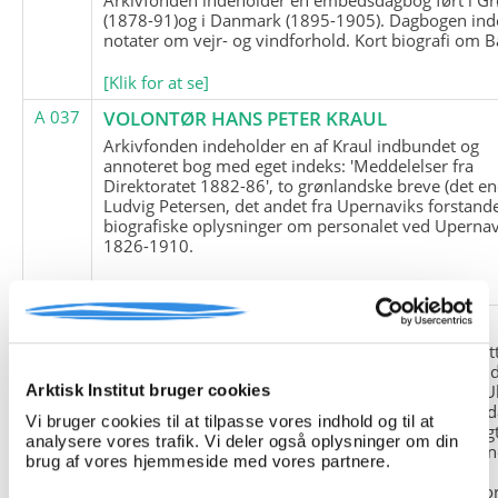
(1878-91)og i Danmark (1895-1905). Dagbogen ind
notater om vejr- og vindforhold. Kort biografi om B
[Klik for at se]
A 037
VOLONTØR HANS PETER KRAUL
Arkivfonden indeholder en af Kraul indbundet og
annoteret bog med eget indeks: 'Meddelelser fra
Direktoratet 1882-86', to grønlandske breve (det en
Ludvig Petersen, det andet fra Upernaviks forstand
biografiske oplysninger om personalet ved Upernav
1826-1910.
[Klik for at se]
A 038
FRIEDRICH LITTMANN
Denne arkivfond indeholder en kopi af Friedrich Li
upublicerede erindringer. Originalen befinder sig i 
tyske historiker Franz Selingers privatarkiv i byen U
Arktisk Institut bruger cookies
Tyskland. Friedrich Littmann var en af de tyske sold
Vi bruger cookies til at tilpasse vores indhold og til at
der var med i vejrstationen "Holzauge" i Hansa Bugt
analysere vores trafik. Vi deler også oplysninger om din
Nordøstgrønland under Anden Verdenskrig. Statio
brug af vores hjemmeside med vores partnere.
"Holzauge" blev opdaget af Nordøstgrønlands
Slædepatrulje med Eli Knudsen som medlem og ko