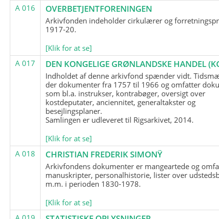
A 016
OVERBETJENTFORENINGEN
Arkivfonden indeholder cirkulærer og forretningspr
1917-20.
[Klik for at se]
A 017
DEN KONGELIGE GRØNLANDSKE HANDEL (K
Indholdet af denne arkivfond spænder vidt. Tidsmæ
der dokumenter fra 1757 til 1966 og omfatter dok
som bl.a. instrukser, kontrabøger, oversigt over
kostdeputater, anciennitet, generaltakster og
besejlingsplaner.
Samlingen er udleveret til Rigsarkivet, 2014.
[Klik for at se]
A 018
CHRISTIAN FREDERIK SIMONŸ
Arkivfondens dokumenter er mangeartede og omfa
manuskripter, personalhistorie, lister over udsteds
m.m. i perioden 1830-1978.
[Klik for at se]
A 019
STATISTISKE OPLYSNINGER