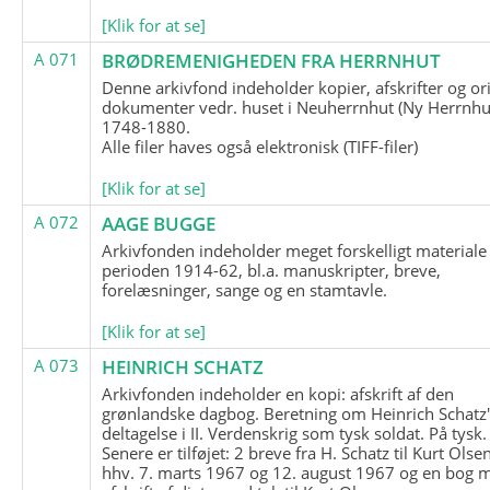
[Klik for at se]
A 071
BRØDREMENIGHEDEN FRA HERRNHUT
Denne arkivfond indeholder kopier, afskrifter og or
dokumenter vedr. huset i Neuherrnhut (Ny Herrnhut
1748-1880.
Alle filer haves også elektronisk (TIFF-filer)
[Klik for at se]
A 072
AAGE BUGGE
Arkivfonden indeholder meget forskelligt materiale 
perioden 1914-62, bl.a. manuskripter, breve,
forelæsninger, sange og en stamtavle.
[Klik for at se]
A 073
HEINRICH SCHATZ
Arkivfonden indeholder en kopi: afskrift af den
grønlandske dagbog. Beretning om Heinrich Schatz
deltagelse i II. Verdenskrig som tysk soldat. På tysk.
Senere er tilføjet: 2 breve fra H. Schatz til Kurt Olsen
hhv. 7. marts 1967 og 12. august 1967 og en bog 