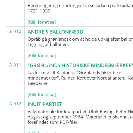
Beretninger og erindringer fra sejladsen på Grønla
1721-1930.
[Klik for at se]
A 010
ANDRÉ'S BALLONFÆRD
Opråb på grønlandsk om at holde udkig efter ballo
Tegning af ballonen.
[Klik for at se]
A 011
"GRØNLANDS HISTORISKE MINDESMÆRKER
Tavler m.v. til 3. bind af "Grønlands historiske
mindemærker". Ruiner. Kort over Nordatlanten. Kor
Færøerne.
[Klik for at se]
A 012
INUIT PARTIET
Valgmateriale for Inuitpartiet. Ulrik Rosing. Peter Ni
August og september 1964. Materialet er skannet o
forefindes som PDF-filer.