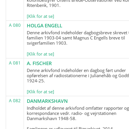
Ritenbenk, 1901.
[Klik for at se]
A 080
HOLGA ENGELL
Denne arkivfond indeholder dagbogsbreve skrevet t
familien 1903-04 samt Magnus C Engells breve til
svigerfamilien 1903.
[Klik for at se]
A 081
A. FISCHER
Denne arkivfond indeholder en dagbog ført under
opførelsen af radiostationerne i Julianehåb og Godt
1924-25.
[Klik for at se]
A 082
DANMARKSHAVN
Indholdet af denne arkivfond omfatter rapporter o
korrespondance vedr. radio- og vejrstationen
Danmarkshavn 1948-58.
Samlingen er udleveret til Rigsarkivet, 2014.