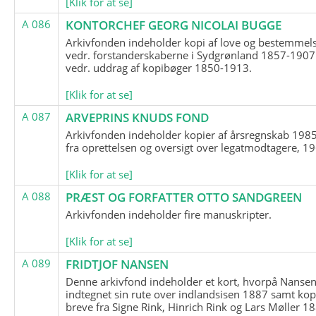
[Klik for at se]
A 086
KONTORCHEF GEORG NICOLAI BUGGE
Arkivfonden indeholder kopi af love og bestemmel
vedr. forstanderskaberne i Sydgrønland 1857-1907
vedr. uddrag af kopibøger 1850-1913.
[Klik for at se]
A 087
ARVEPRINS KNUDS FOND
Arkivfonden indeholder kopier af årsregnskab 1985
fra oprettelsen og oversigt over legatmodtagere, 1
[Klik for at se]
A 088
PRÆST OG FORFATTER OTTO SANDGREEN
Arkivfonden indeholder fire manuskripter.
[Klik for at se]
A 089
FRIDTJOF NANSEN
Denne arkivfond indeholder et kort, hvorpå Nansen
indtegnet sin rute over indlandsisen 1887 samt kop
breve fra Signe Rink, Hinrich Rink og Lars Møller 1