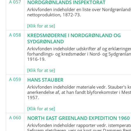
A 057
NORDGRØNLANDS INSPEKTORAT
Arkivfonden indeholder en liste over Nordgrønland
nettoproduktion, 1872-73.
[Klik for at se]
A 058
KREDSMØDERNE I NORDGRØNLAND OG
SYDGRØNLAND
Arkivfonden indeholder udskrifter af og erklæringer
forhandlings- og kredsmøder i Nord- og Sydgrønlan
1916-19.
[Klik for at se]
A 059
HANS STAUBER
Arkivfonden indeholder materiale vedr. Stauber's k
anerkendelse af, at han fandt blyforekomster i Mest
1957.
[Klik for at se]
A 060
NORTH EAST GREENLAND EXPEDITION 1960
Arkivfonden indeholder rapporter vedr. istemperatu
Sefsrøm gletcheren, vejr og kort over Dammen Reg