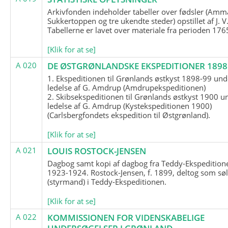
Arkivfonden indeholder tabeller over fødsler (Amma
Sukkertoppen og tre ukendte steder) opstillet af J. V
Tabellerne er lavet over materiale fra perioden 17
[Klik for at se]
A 020
DE ØSTGRØNLANDSKE EKSPEDITIONER 1898 
1. Ekspeditionen til Grønlands østkyst 1898-99 und
ledelse af G. Amdrup (Amdrupekspeditionen)
2. Skibsekspeditionen til Grønlands østkyst 1900 u
ledelse af G. Amdrup (Kystekspeditionen 1900)
(Carlsbergfondets ekspedition til Østgrønland).
[Klik for at se]
A 021
LOUIS ROSTOCK-JENSEN
Dagbog samt kopi af dagbog fra Teddy-Ekspedition
1923-1924. Rostock-Jensen, f. 1899, deltog som søl
(styrmand) i Teddy-Ekspeditionen.
[Klik for at se]
A 022
KOMMISSIONEN FOR VIDENSKABELIGE