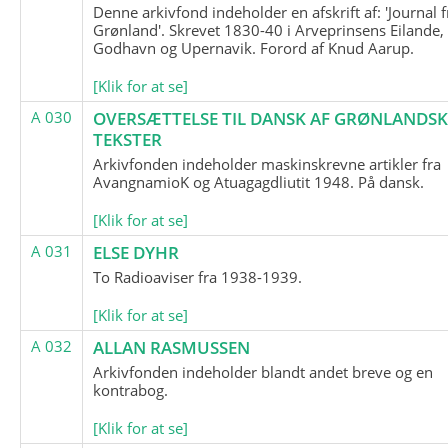
Denne arkivfond indeholder en afskrift af: 'Journal f
Grønland'. Skrevet 1830-40 i Arveprinsens Eilande,
Godhavn og Upernavik. Forord af Knud Aarup.
[Klik for at se]
A 030
OVERSÆTTELSE TIL DANSK AF GRØNLANDSK
TEKSTER
Arkivfonden indeholder maskinskrevne artikler fra
AvangnamioK og Atuagagdliutit 1948. På dansk.
[Klik for at se]
A 031
ELSE DYHR
To Radioaviser fra 1938-1939.
[Klik for at se]
A 032
ALLAN RASMUSSEN
Arkivfonden indeholder blandt andet breve og en
kontrabog.
[Klik for at se]