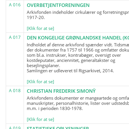
A 016
OVERBETJENTFORENINGEN
Arkivfonden indeholder cirkulærer og forretningspr
1917-20.
[Klik for at se]
A 017
DEN KONGELIGE GRØNLANDSKE HANDEL (K
Indholdet af denne arkivfond spænder vidt. Tidsmæ
der dokumenter fra 1757 til 1966 og omfatter dok
som bl.a. instrukser, kontrabøger, oversigt over
kostdeputater, anciennitet, generaltakster og
besejlingsplaner.
Samlingen er udleveret til Rigsarkivet, 2014.
[Klik for at se]
A 018
CHRISTIAN FREDERIK SIMONŸ
Arkivfondens dokumenter er mangeartede og omfa
manuskripter, personalhistorie, lister over udsteds
m.m. i perioden 1830-1978.
[Klik for at se]
A 019
STATISTISKE OPLYSNINGER