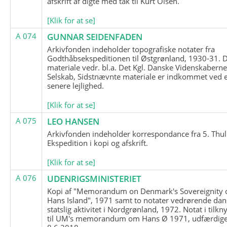
afskrift af digte med tak til Kurt Olsen.
[Klik for at se]
A 074
GUNNAR SEIDENFADEN
Arkivfonden indeholder topografiske notater fra
Godthåbsekspeditionen til Østgrønland, 1930-31.
materiale vedr. bl.a. Det Kgl. Danske Videnskabern
Selskab, Sidstnævnte materiale er indkommet ved 
senere lejlighed.
[Klik for at se]
A 075
LEO HANSEN
Arkivfonden indeholder korrespondance fra 5. Thul
Ekspedition i kopi og afskrift.
[Klik for at se]
A 076
UDENRIGSMINISTERIET
Kopi af "Memorandum on Denmark's Sovereignity 
Hans Island", 1971 samt to notater vedrørende dan
statslig aktivitet i Nordgrønland, 1972. Notat i tilkn
til UM's memorandum om Hans Ø 1971, udfærdige