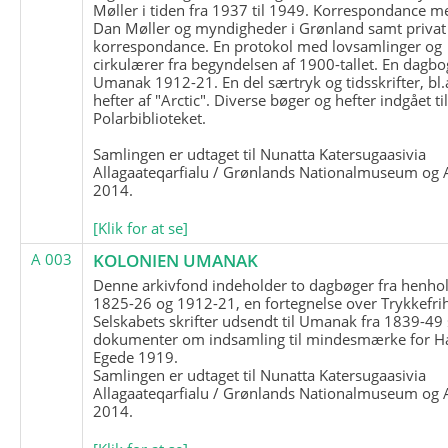
Møller i tiden fra 1937 til 1949. Korrespondance m
Dan Møller og myndigheder i Grønland samt privat
korrespondance. En protokol med lovsamlinger og
cirkulærer fra begyndelsen af 1900-tallet. En dagbo
Umanak 1912-21. En del særtryk og tidsskrifter, bl.
hefter af "Arctic". Diverse bøger og hefter indgået ti
Polarbiblioteket.
Samlingen er udtaget til Nunatta Katersugaasivia
Allagaateqarfialu / Grønlands Nationalmuseum og A
2014.
[Klik for at se]
A 003
KOLONIEN UMANAK
Denne arkivfond indeholder to dagbøger fra henhol
1825-26 og 1912-21, en fortegnelse over Trykkefri
Selskabets skrifter udsendt til Umanak fra 1839-49
dokumenter om indsamling til mindesmærke for H
Egede 1919.
Samlingen er udtaget til Nunatta Katersugaasivia
Allagaateqarfialu / Grønlands Nationalmuseum og A
2014.