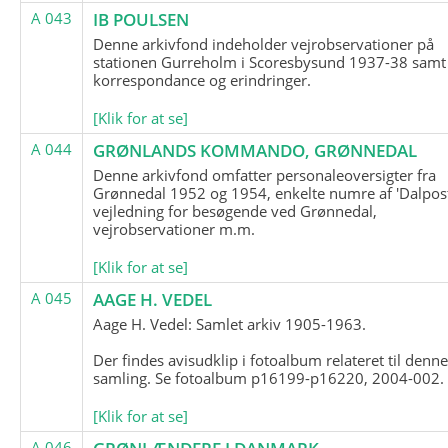
A 043
IB POULSEN
Denne arkivfond indeholder vejrobservationer på
stationen Gurreholm i Scoresbysund 1937-38 samt
korrespondance og erindringer.
[Klik for at se]
A 044
GRØNLANDS KOMMANDO, GRØNNEDAL
Denne arkivfond omfatter personaleoversigter fra
Grønnedal 1952 og 1954, enkelte numre af 'Dalpost
vejledning for besøgende ved Grønnedal,
vejrobservationer m.m.
[Klik for at se]
A 045
AAGE H. VEDEL
Aage H. Vedel: Samlet arkiv 1905-1963.
Der findes avisudklip i fotoalbum relateret til denn
samling. Se fotoalbum p16199-p16220, 2004-002.
[Klik for at se]
A 046