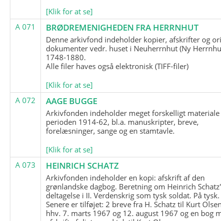
[Klik for at se]
A 071
BRØDREMENIGHEDEN FRA HERRNHUT
Denne arkivfond indeholder kopier, afskrifter og or
dokumenter vedr. huset i Neuherrnhut (Ny Herrnhut
1748-1880.
Alle filer haves også elektronisk (TIFF-filer)
[Klik for at se]
A 072
AAGE BUGGE
Arkivfonden indeholder meget forskelligt materiale 
perioden 1914-62, bl.a. manuskripter, breve,
forelæsninger, sange og en stamtavle.
[Klik for at se]
A 073
HEINRICH SCHATZ
Arkivfonden indeholder en kopi: afskrift af den
grønlandske dagbog. Beretning om Heinrich Schatz
deltagelse i II. Verdenskrig som tysk soldat. På tysk.
Senere er tilføjet: 2 breve fra H. Schatz til Kurt Olsen
hhv. 7. marts 1967 og 12. august 1967 og en bog 