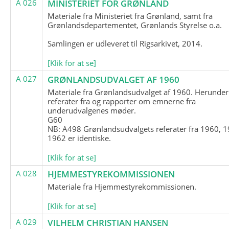
A 026
MINISTERIET FOR GRØNLAND
Materiale fra Ministeriet fra Grønland, samt fra
Grønlandsdepartementet, Grønlands Styrelse o.a.
Samlingen er udleveret til Rigsarkivet, 2014.
[Klik for at se]
A 027
GRØNLANDSUDVALGET AF 1960
Materiale fra Grønlandsudvalget af 1960. Herunder
referater fra og rapporter om emnerne fra
underudvalgenes møder.
G60
NB: A498 Grønlandsudvalgets referater fra 1960, 1
1962 er identiske.
[Klik for at se]
A 028
HJEMMESTYREKOMMISSIONEN
Materiale fra Hjemmestyrekommissionen.
[Klik for at se]
A 029
VILHELM CHRISTIAN HANSEN