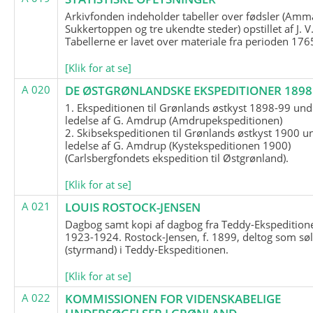
Arkivfonden indeholder tabeller over fødsler (Amma
Sukkertoppen og tre ukendte steder) opstillet af J. V
Tabellerne er lavet over materiale fra perioden 17
[Klik for at se]
A 020
DE ØSTGRØNLANDSKE EKSPEDITIONER 1898 
1. Ekspeditionen til Grønlands østkyst 1898-99 und
ledelse af G. Amdrup (Amdrupekspeditionen)
2. Skibsekspeditionen til Grønlands østkyst 1900 u
ledelse af G. Amdrup (Kystekspeditionen 1900)
(Carlsbergfondets ekspedition til Østgrønland).
[Klik for at se]
A 021
LOUIS ROSTOCK-JENSEN
Dagbog samt kopi af dagbog fra Teddy-Ekspedition
1923-1924. Rostock-Jensen, f. 1899, deltog som søl
(styrmand) i Teddy-Ekspeditionen.
[Klik for at se]
A 022
KOMMISSIONEN FOR VIDENSKABELIGE