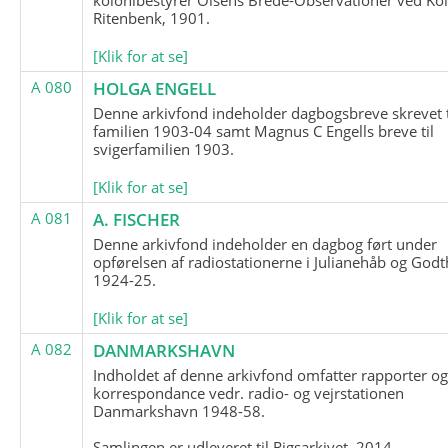
Ritenbenk, 1901.
[Klik for at se]
A 080
HOLGA ENGELL
Denne arkivfond indeholder dagbogsbreve skrevet t
familien 1903-04 samt Magnus C Engells breve til
svigerfamilien 1903.
[Klik for at se]
A 081
A. FISCHER
Denne arkivfond indeholder en dagbog ført under
opførelsen af radiostationerne i Julianehåb og Godt
1924-25.
[Klik for at se]
A 082
DANMARKSHAVN
Indholdet af denne arkivfond omfatter rapporter o
korrespondance vedr. radio- og vejrstationen
Danmarkshavn 1948-58.
Samlingen er udleveret til Rigsarkivet, 2014.