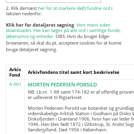
2. Klik dernæst
her for at markere de(t) fundne ord
i
teksten nedenfor.
Klik her for detaljeret søgning
. Vent mens siden
downloades. Her kan søges på alle ord i samtlige fonde,
løbenumre og enheder.
OBS: Hvis du bruger Edge-
browseren, så skal du pt. acceptere cookies for at kunne
bruge detaljeret søgning.
Arkiv
Arkivfondens titel samt kort beskrivelse
Fond
A 001
MORTEN PEDERSEN PORSILD
NB: Lb.nr. 1-98 samt 174-182 er af offentlig prove
er udleveret til Rigsarkivet.
Morten Pedersen Porsild var botaniker og grundla
videnskabelige Arktisk Station i Godhavn på Disko 
Diskofjorden i Grønland 1906, hvor han var leder fr
1946. Han blev født 1872 i Glibstrup, St. Andst Sogn
Sønderjylland. Død 1956 i København.