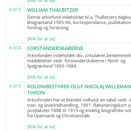
[Klik for at se]
A 013
WILLIAM THALBITZER
Denne arkivfond indeholder bl.a. Thalbitzers dagbo
Østgrønland 1905-06, korrespondance, publikation
fordrag og forskning.
[Klik for at se]
A 014
FORSTANDERSKABERNE
Arkivfonden indeholder div. cirkulærer,bestemmels
meddelelser vedr. forstanderskaberne i Nord- og
Sydgrønland 1860-1884.
[Klik for at se]
A 015
KOLONIBESTYRER OLUF NIKOLAJ WILLEMA
THRON
Arkivfonden har et blandet indhold: en tabel vedr.
tran- og leverindhandling, 1901. Rationeringskort o
posttakster 1888 til 1919 og endelig biografiske no
fra Upernavik og Christianshåb.
[Klik for at se]