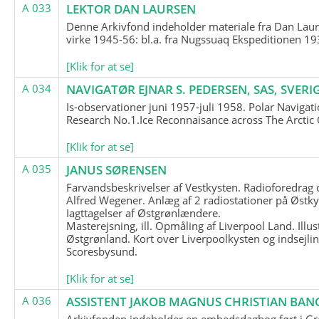
A 033
LEKTOR DAN LAURSEN
Denne Arkivfond indeholder materiale fra Dan Lau
virke 1945-56: bl.a. fra Nugssuaq Ekspeditionen 19
[Klik for at se]
A 034
NAVIGATØR EJNAR S. PEDERSEN, SAS, SVERI
Is-observationer juni 1957-juli 1958. Polar Navigat
Research No.1.Ice Reconnaisance across The Arctic
[Klik for at se]
A 035
JANUS SØRENSEN
Farvandsbeskrivelser af Vestkysten. Radioforedrag
Alfred Wegener. Anlæg af 2 radiostationer på Østky
Iagttagelser af Østgrønlændere.
Masterejsning, ill. Opmåling af Liverpool Land. Illus
Østgrønland. Kort over Liverpoolkysten og indsejlin
Scoresbysund.
[Klik for at se]
A 036
ASSISTENT JAKOB MAGNUS CHRISTIAN BAN
Arkivfonden indeholder en embedsdagbog ført i G