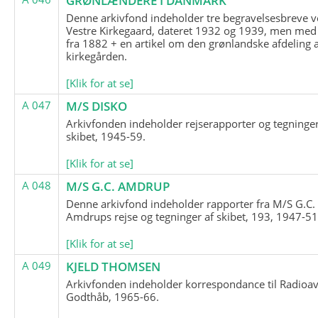
GRØNLÆNDERE I DANMARK
Denne arkivfond indeholder tre begravelsesbreve v
Vestre Kirkegaard, dateret 1932 og 1939, men med
fra 1882 + en artikel om den grønlandske afdeling 
kirkegården.
[Klik for at se]
A 047
M/S DISKO
Arkivfonden indeholder rejserapporter og tegninge
skibet, 1945-59.
[Klik for at se]
A 048
M/S G.C. AMDRUP
Denne arkivfond indeholder rapporter fra M/S G.C.
Amdrups rejse og tegninger af skibet, 193, 1947-51
[Klik for at se]
A 049
KJELD THOMSEN
Arkivfonden indeholder korrespondance til Radioav
Godthåb, 1965-66.