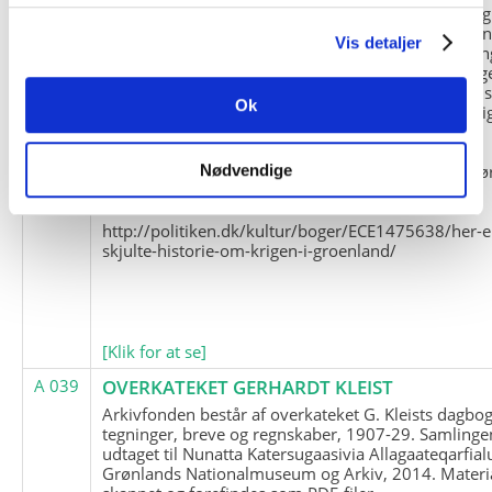
og Marius Jensen som medlem. Marius Jensens da
befinder sig i Militärhistorisches Museum i Dresde
Vis detaljer
(Tyskland). Kopierne af Friedrich Littmanns erindrin
klausuleret iht. aftalen med giveren og Franz Seling
Kontakt venligst Arktisk Instituts ledelse i forbinde
Ok
brugen af materialet til studie- og forskningsmæssi
formål.
Nedenunder findes et link til en presseartikel vedr
Nødvendige
historien om Nordøstgrønlands Slædepatrulje:
http://politiken.dk/kultur/boger/ECE1475638/her-e
skjulte-historie-om-krigen-i-groenland/
[Klik for at se]
A 039
OVERKATEKET GERHARDT KLEIST
Arkivfonden består af overkateket G. Kleists dagbog
tegninger, breve og regnskaber, 1907-29. Samlinge
udtaget til Nunatta Katersugaasivia Allagaateqarfial
Grønlands Nationalmuseum og Arkiv, 2014. Materia