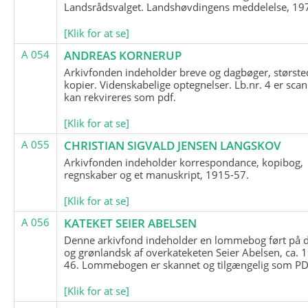
Landsrådsvalget. Landshøvdingens meddelelse, 19
[Klik for at se]
A 054
ANDREAS KORNERUP
Arkivfonden indeholder breve og dagbøger, største
kopier. Videnskabelige optegnelser. Lb.nr. 4 er sca
kan rekvireres som pdf.
[Klik for at se]
A 055
CHRISTIAN SIGVALD JENSEN LANGSKOV
Arkivfonden indeholder korrespondance, kopibog,
regnskaber og et manuskript, 1915-57.
[Klik for at se]
A 056
KATEKET SEIER ABELSEN
Denne arkivfond indeholder en lommebog ført på 
og grønlandsk af overkateketen Seier Abelsen, ca. 
46. Lommebogen er skannet og tilgængelig som PDF
[Klik for at se]