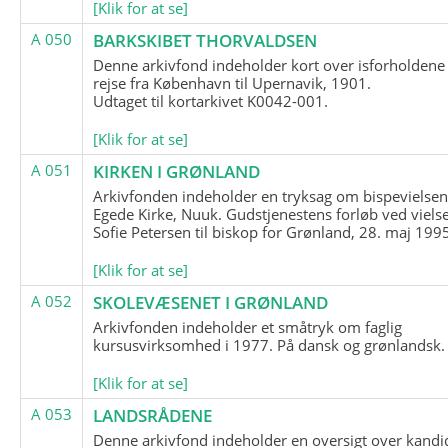
[Klik for at se]
A 050
BARKSKIBET THORVALDSEN
Denne arkivfond indeholder kort over isforholdene
rejse fra København til Upernavik, 1901.
Udtaget til kortarkivet K0042-001.
[Klik for at se]
A 051
KIRKEN I GRØNLAND
Arkivfonden indeholder en tryksag om bispevielsen
Egede Kirke, Nuuk. Gudstjenestens forløb ved viels
Sofie Petersen til biskop for Grønland, 28. maj 199
[Klik for at se]
A 052
SKOLEVÆSENET I GRØNLAND
Arkivfonden indeholder et småtryk om faglig
kursusvirksomhed i 1977. På dansk og grønlandsk.
[Klik for at se]
A 053
LANDSRÅDENE
Denne arkivfond indeholder en oversigt over kandid