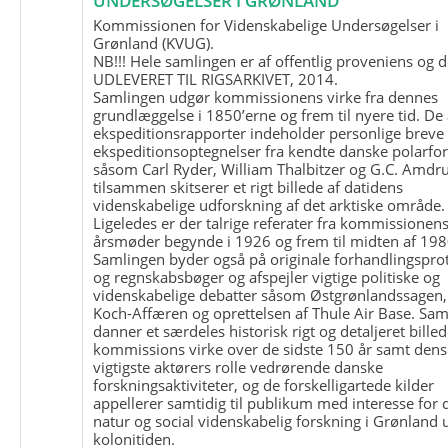
UNDERSØGELSER I GRØNLAND
Kommissionen for Videnskabelige Undersøgelser i
Grønland (KVUG).
NB!!! Hele samlingen er af offentlig proveniens og d
UDLEVERET TIL RIGSARKIVET, 2014.
Samlingen udgør kommissionens virke fra dennes
grundlæggelse i 1850’erne og frem til nyere tid. De
ekspeditionsrapporter indeholder personlige breve
ekspeditionsoptegnelser fra kendte danske polarfo
såsom Carl Ryder, William Thalbitzer og G.C. Amdru
tilsammen skitserer et rigt billede af datidens
videnskabelige udforskning af det arktiske område.
Ligeledes er der talrige referater fra kommissionen
årsmøder begynde i 1926 og frem til midten af 198
Samlingen byder også på originale forhandlingspro
og regnskabsbøger og afspejler vigtige politiske og
videnskabelige debatter såsom Østgrønlandssagen,
Koch-Affæren og oprettelsen af Thule Air Base. Sa
danner et særdeles historisk rigt og detaljeret billed
kommissions virke over de sidste 150 år samt dens
vigtigste aktørers rolle vedrørende danske
forskningsaktiviteter, og de forskelligartede kilder
appellerer samtidig til publikum med interesse for 
natur og social videnskabelig forskning i Grønland
kolonitiden.