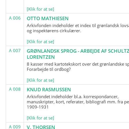
[Klik for at se]
A 006
OTTO MATHIESEN
Arkivfonden indeholder et index til grønlandsk lov
og inspektørens cirkulærer.
[Klik for at se]
A 007
GRØNLANDSK SPROG - ARBEJDE AF SCHULTZ
LORENTZEN
8 kasser med kartotekskort over det grønlandske s
Forarbejde til ordbog?
[Klik for at se]
A 008
KNUD RASMUSSEN
Arkivfondet indeholder bl.a. korrespondancer,
manuskripter, kort, referater, bibliografi mm. fra p
1909-1931
[Klik for at se]
A 009
V. THORSEN