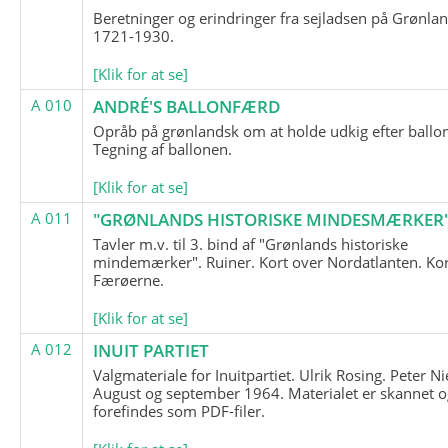
Beretninger og erindringer fra sejladsen på Grønla
1721-1930.
[Klik for at se]
A 010
ANDRÉ'S BALLONFÆRD
Opråb på grønlandsk om at holde udkig efter ballo
Tegning af ballonen.
[Klik for at se]
A 011
"GRØNLANDS HISTORISKE MINDESMÆRKER
Tavler m.v. til 3. bind af "Grønlands historiske
mindemærker". Ruiner. Kort over Nordatlanten. Kor
Færøerne.
[Klik for at se]
A 012
INUIT PARTIET
Valgmateriale for Inuitpartiet. Ulrik Rosing. Peter Ni
August og september 1964. Materialet er skannet o
forefindes som PDF-filer.