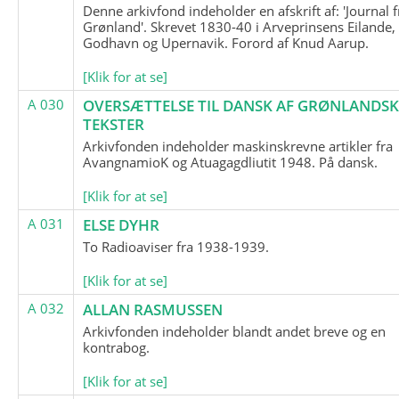
Denne arkivfond indeholder en afskrift af: 'Journal f
Grønland'. Skrevet 1830-40 i Arveprinsens Eilande,
Godhavn og Upernavik. Forord af Knud Aarup.
[Klik for at se]
A 030
OVERSÆTTELSE TIL DANSK AF GRØNLANDSK
TEKSTER
Arkivfonden indeholder maskinskrevne artikler fra
AvangnamioK og Atuagagdliutit 1948. På dansk.
[Klik for at se]
A 031
ELSE DYHR
To Radioaviser fra 1938-1939.
[Klik for at se]
A 032
ALLAN RASMUSSEN
Arkivfonden indeholder blandt andet breve og en
kontrabog.
[Klik for at se]