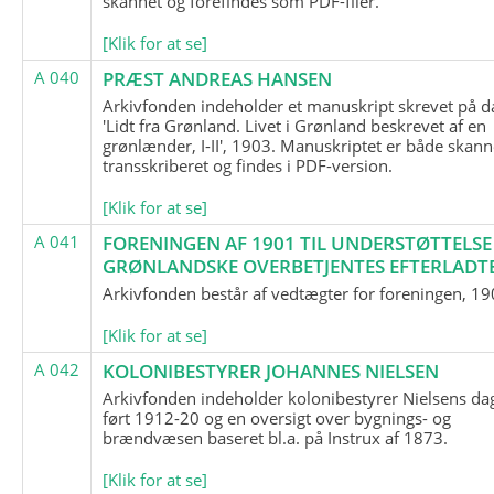
skannet og forefindes som PDF-filer.
[Klik for at se]
A 040
PRÆST ANDREAS HANSEN
Arkivfonden indeholder et manuskript skrevet på d
'Lidt fra Grønland. Livet i Grønland beskrevet af en
grønlænder, I-II', 1903. Manuskriptet er både skann
transskriberet og findes i PDF-version.
[Klik for at se]
A 041
FORENINGEN AF 1901 TIL UNDERSTØTTELSE
GRØNLANDSKE OVERBETJENTES EFTERLADT
Arkivfonden består af vedtægter for foreningen, 19
[Klik for at se]
A 042
KOLONIBESTYRER JOHANNES NIELSEN
Arkivfonden indeholder kolonibestyrer Nielsens d
ført 1912-20 og en oversigt over bygnings- og
brændvæsen baseret bl.a. på Instrux af 1873.
[Klik for at se]