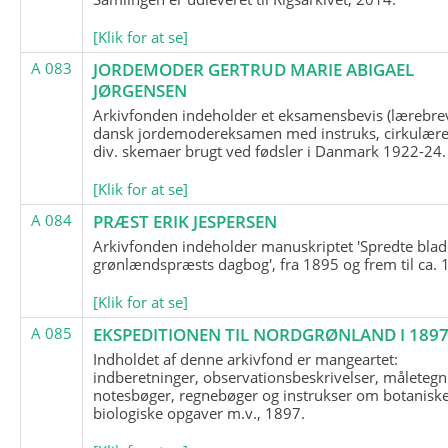
[Klik for at se]
A 083
JORDEMODER GERTRUD MARIE ABIGAEL
JØRGENSEN
Arkivfonden indeholder et eksamensbevis (lærebre
dansk jordemodereksamen med instruks, cirkulære
div. skemaer brugt ved fødsler i Danmark 1922-24.
[Klik for at se]
A 084
PRÆST ERIK JESPERSEN
Arkivfonden indeholder manuskriptet 'Spredte blad
grønlændspræsts dagbog', fra 1895 og frem til ca. 
[Klik for at se]
A 085
EKSPEDITIONEN TIL NORDGRØNLAND I 189
Indholdet af denne arkivfond er mangeartet:
indberetninger, observationsbeskrivelser, måletegn
notesbøger, regnebøger og instrukser om botanisk
biologiske opgaver m.v., 1897.