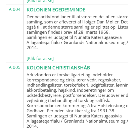
[Klik for at se]
A 004
KOLONIEN EGEDESMINDE
Denne arkivfond lader til at være en del af en størr
samling, som er afleveret af Holger Dan Møller. Det
også til, at denne større samling er splittet op. List
samlingen findes i brev af 28. marts 1968.
Samlingen er udtaget til Nunatta Katersugaasivia
Allagaateqarfialu / Grønlands Nationalmuseum og A
2014.
[Klik for at se]
A 005
KOLONIEN CHRISTIANSHÅB
Arkivfonden er forskelligartet og indeholder
korrespondance og cirkulærer vedr. regnskaber,
indhandlingslister, torskefiskeri, udgiftslister, lønni
akkordbetaling, hajskind, indberetninger om
udstedsbestyrere, postforsendelser. Derudover er 
vejledning i behandling af torsk og saltfisk.
Korrespondancen kommer også fra Holsteinsborg 
Godhavn. Perioden strækker sig fra 1931-38.
Samlingen er udtaget til Nunatta Katersugaasivia
Allagaateqarfialu / Grønlands Nationalmuseum og A
2014.