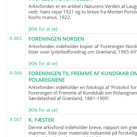
Arkivfonden er en artikel i Naturens Verden af Lau
vedr. hans rejse 1921 og to breve fra Morten Porsil
Kochs manus, 1922.
[Klik for at se]
A 065
FORENINGEN NORDEN
Arkivfonden indeholder kopier af 'Foreningen Nor
lister over lysbilledforedrag om Grønland, 1965-69'
[Klik for at se]
A 066
FORENINGEN TIL FREMME AF KUNDSKAB O
POLAREGNENE
Arkivfonden indeholder en fotokopi af 'Protokol for
Foreningen til Fremme af Kundskab om Polaregnene
Særdeleshed af Grønland, 1881-1909'.
[Klik for at se]
A 067
K. FÆSTER
Denne arkivfond indeholder breve, rapport om grø
marmor, liste over materiale indsamlet på forskelli