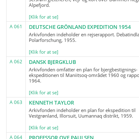
Alpefjord.
[Klik for at se]
A 061
DEUTSCHE GRÖNLAND EXPEDITION 1954
Arkivfonden indeholder en rejserapport. Debatindl
Polarforschung, 1955.
[Klik for at se]
A 062
DANSK BJERGKLUB
Arkivfonden omfatter en plan for bjergbestignings-
ekspeditionen til Maniitsoq-området 1960 og rappo
1964.
[Klik for at se]
A 063
KENNETH TAYLOR
Arkivfonden indeholder en plan for ekspedition til
Vestgrønland, Illorsuit, Uumannaq distrikt, 1959.
[Klik for at se]
A 064
PROFESSOR OVE PAULSEN