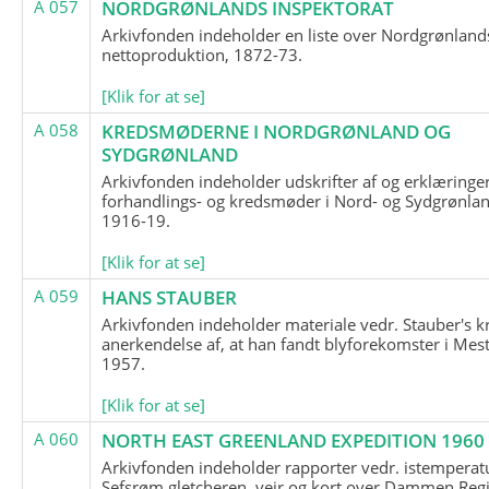
A 057
NORDGRØNLANDS INSPEKTORAT
Arkivfonden indeholder en liste over Nordgrønland
nettoproduktion, 1872-73.
[Klik for at se]
A 058
KREDSMØDERNE I NORDGRØNLAND OG
SYDGRØNLAND
Arkivfonden indeholder udskrifter af og erklæringer
forhandlings- og kredsmøder i Nord- og Sydgrønlan
1916-19.
[Klik for at se]
A 059
HANS STAUBER
Arkivfonden indeholder materiale vedr. Stauber's k
anerkendelse af, at han fandt blyforekomster i Mest
1957.
[Klik for at se]
A 060
NORTH EAST GREENLAND EXPEDITION 1960
Arkivfonden indeholder rapporter vedr. istemperatu
Sefsrøm gletcheren, vejr og kort over Dammen Reg