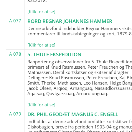
8.6.2018.
[Klik for at se]
A 077
RORD REGNAR JOHANNES HAMMER
Denne arkivfond indeholder Regnar Hammers skits
kommentarer til landskabtegninger og kort, 1879-8
[Klik for at se]
A 078
5. THULE EKSPEDITION
Rapporter og observationer fra 5. Thule Ekspedition
primært af Knud Rasmussen, Peter Freuchen og The
Mathiassen. Dertil kortskitser og skitser af dragter.
Deltagere: Knud Rasmussen, Peter Freuchen, Kaj Bir
Smith, Therkel Mathiassen, Leo Hansen, Helge Bang
Jacob Olsen, Arqioq, Arnanguaq, Nasaitdlorssuarss
Aqatsaq, Qavigarssuaq, Arnarulunguaq.
[Klik for at se]
A 079
DR. PHIL GEODÆT MAGNUS C. ENGELL
Indholdet af denne arkivfond omfatter kortskitser f
Diskobugten, breve fra perioden 1903-04 og manus
kolonibestyrer Olsens Brede-Observationer ved Ko