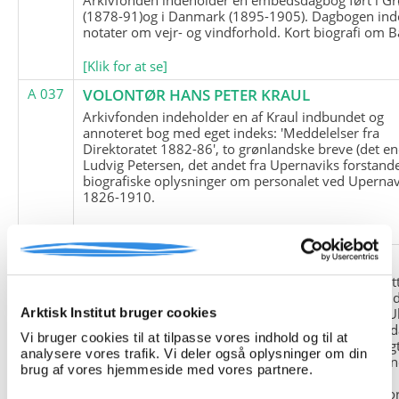
(1878-91)og i Danmark (1895-1905). Dagbogen ind
notater om vejr- og vindforhold. Kort biografi om B
[Klik for at se]
A 037
VOLONTØR HANS PETER KRAUL
Arkivfonden indeholder en af Kraul indbundet og
annoteret bog med eget indeks: 'Meddelelser fra
Direktoratet 1882-86', to grønlandske breve (det en
Ludvig Petersen, det andet fra Upernaviks forstand
biografiske oplysninger om personalet ved Upernav
1826-1910.
[Klik for at se]
A 038
FRIEDRICH LITTMANN
Denne arkivfond indeholder en kopi af Friedrich Li
upublicerede erindringer. Originalen befinder sig i 
tyske historiker Franz Selingers privatarkiv i byen U
Arktisk Institut bruger cookies
Tyskland. Friedrich Littmann var en af de tyske sold
Vi bruger cookies til at tilpasse vores indhold og til at
der var med i vejrstationen "Holzauge" i Hansa Bugt
analysere vores trafik. Vi deler også oplysninger om din
Nordøstgrønland under Anden Verdenskrig. Statio
brug af vores hjemmeside med vores partnere.
"Holzauge" blev opdaget af Nordøstgrønlands
Slædepatrulje med Eli Knudsen som medlem og ko