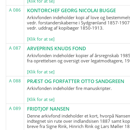
[Klik for at se]
A 086
KONTORCHEF GEORG NICOLAI BUGGE
Arkivfonden indeholder kopi af love og bestemmel
vedr. forstanderskaberne i Sydgrønland 1857-1907
vedr. uddrag af kopibøger 1850-1913.
[Klik for at se]
A 087
ARVEPRINS KNUDS FOND
Arkivfonden indeholder kopier af årsregnskab 1985
fra oprettelsen og oversigt over legatmodtagere, 1
[Klik for at se]
A 088
PRÆST OG FORFATTER OTTO SANDGREEN
Arkivfonden indeholder fire manuskripter.
[Klik for at se]
A 089
FRIDTJOF NANSEN
Denne arkivfond indeholder et kort, hvorpå Nansen
indtegnet sin rute over indlandsisen 1887 samt kop
breve fra Signe Rink, Hinrich Rink og Lars Møller 1