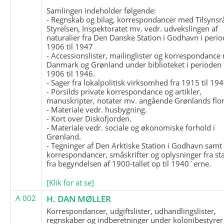
Samlingen indeholder følgende:
- Regnskab og bilag, korrespondancer med Tilsynsr
Styrelsen, Inspektoratet mv. vedr. udvekslingen af
naturalier fra Den Danske Station i Godhavn i perio
1906 til 1947
- Accessionslister, mailinglister og korrespondanc
Danmark og Grønland under biblioteket i perioden 
1906 til 1946.
- Sager fra lokalpolitisk virksomhed fra 1915 til 194
- Porsilds private korrespondance og artikler,
manuskripter, notater mv. angående Grønlands flor
- Materiale vedr. husbygning.
- Kort over Diskofjorden.
- Materiale vedr. sociale og økonomiske forhold i
Grønland.
- Tegninger af Den Arktiske Station i Godhavn samt
korrespondancer, småskrifter og oplysninger fra st
fra begyndelsen af 1900-tallet op til 1940`erne.
[Klik for at se]
A 002
H. DAN MØLLER
Korrespondancer, udgiftslister, udhandlingslister,
regnskaber og indberetninger under kolonibestyrer