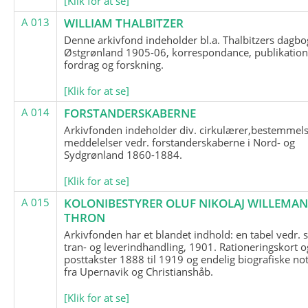
[Klik for at se]
A 013
WILLIAM THALBITZER
Denne arkivfond indeholder bl.a. Thalbitzers dagbo
Østgrønland 1905-06, korrespondance, publikation
fordrag og forskning.
[Klik for at se]
A 014
FORSTANDERSKABERNE
Arkivfonden indeholder div. cirkulærer,bestemmels
meddelelser vedr. forstanderskaberne i Nord- og
Sydgrønland 1860-1884.
[Klik for at se]
A 015
KOLONIBESTYRER OLUF NIKOLAJ WILLEMA
THRON
Arkivfonden har et blandet indhold: en tabel vedr.
tran- og leverindhandling, 1901. Rationeringskort o
posttakster 1888 til 1919 og endelig biografiske no
fra Upernavik og Christianshåb.
[Klik for at se]