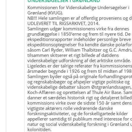
UNDERSØGELSER I GRØNLAND
Kommissionen for Videnskabelige Undersøgelser i
Grønland (KVUG).
NB!!! Hele samlingen er af offentlig proveniens og d
UDLEVERET TIL RIGSARKIVET, 2014.
Samlingen udgør kommissionens virke fra dennes
grundlæggelse i 1850’erne og frem til nyere tid. De
ekspeditionsrapporter indeholder personlige breve
ekspeditionsoptegnelser fra kendte danske polarfo
såsom Carl Ryder, William Thalbitzer og G.C. Amdru
tilsammen skitserer et rigt billede af datidens
videnskabelige udforskning af det arktiske område.
Ligeledes er der talrige referater fra kommissionen
årsmøder begynde i 1926 og frem til midten af 198
Samlingen byder også på originale forhandlingspro
og regnskabsbøger og afspejler vigtige politiske og
videnskabelige debatter såsom Østgrønlandssagen,
Koch-Affæren og oprettelsen af Thule Air Base. Sa
danner et særdeles historisk rigt og detaljeret billed
kommissions virke over de sidste 150 år samt dens
vigtigste aktørers rolle vedrørende danske
forskningsaktiviteter, og de forskelligartede kilder
appellerer samtidig til publikum med interesse for 
natur og social videnskabelig forskning i Grønland
kolonitiden.