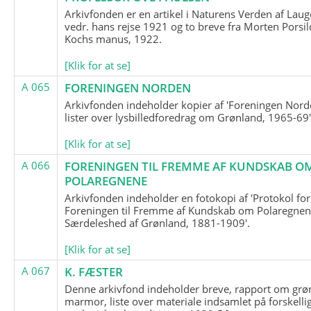
Arkivfonden er en artikel i Naturens Verden af Lau
vedr. hans rejse 1921 og to breve fra Morten Porsil
Kochs manus, 1922.
[Klik for at se]
A 065
FORENINGEN NORDEN
Arkivfonden indeholder kopier af 'Foreningen Nor
lister over lysbilledforedrag om Grønland, 1965-69'
[Klik for at se]
A 066
FORENINGEN TIL FREMME AF KUNDSKAB O
POLAREGNENE
Arkivfonden indeholder en fotokopi af 'Protokol for
Foreningen til Fremme af Kundskab om Polaregnene
Særdeleshed af Grønland, 1881-1909'.
[Klik for at se]
A 067
K. FÆSTER
Denne arkivfond indeholder breve, rapport om grø
marmor, liste over materiale indsamlet på forskelli