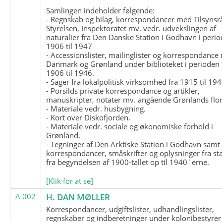
Samlingen indeholder følgende:
- Regnskab og bilag, korrespondancer med Tilsynsr
Styrelsen, Inspektoratet mv. vedr. udvekslingen af
naturalier fra Den Danske Station i Godhavn i perio
1906 til 1947
- Accessionslister, mailinglister og korrespondanc
Danmark og Grønland under biblioteket i perioden 
1906 til 1946.
- Sager fra lokalpolitisk virksomhed fra 1915 til 194
- Porsilds private korrespondance og artikler,
manuskripter, notater mv. angående Grønlands flor
- Materiale vedr. husbygning.
- Kort over Diskofjorden.
- Materiale vedr. sociale og økonomiske forhold i
Grønland.
- Tegninger af Den Arktiske Station i Godhavn samt
korrespondancer, småskrifter og oplysninger fra st
fra begyndelsen af 1900-tallet op til 1940`erne.
[Klik for at se]
A 002
H. DAN MØLLER
Korrespondancer, udgiftslister, udhandlingslister,
regnskaber og indberetninger under kolonibestyrer