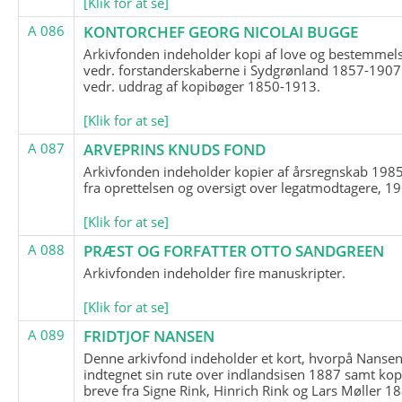
[Klik for at se]
A 086
KONTORCHEF GEORG NICOLAI BUGGE
Arkivfonden indeholder kopi af love og bestemmel
vedr. forstanderskaberne i Sydgrønland 1857-1907
vedr. uddrag af kopibøger 1850-1913.
[Klik for at se]
A 087
ARVEPRINS KNUDS FOND
Arkivfonden indeholder kopier af årsregnskab 1985
fra oprettelsen og oversigt over legatmodtagere, 1
[Klik for at se]
A 088
PRÆST OG FORFATTER OTTO SANDGREEN
Arkivfonden indeholder fire manuskripter.
[Klik for at se]
A 089
FRIDTJOF NANSEN
Denne arkivfond indeholder et kort, hvorpå Nansen
indtegnet sin rute over indlandsisen 1887 samt kop
breve fra Signe Rink, Hinrich Rink og Lars Møller 1