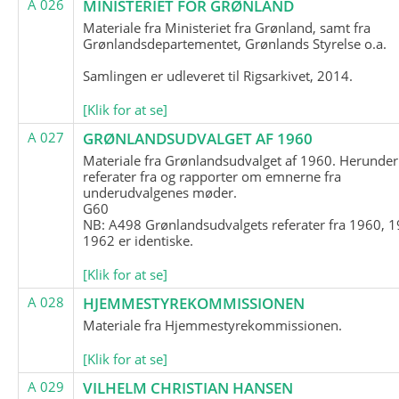
A 026
MINISTERIET FOR GRØNLAND
Materiale fra Ministeriet fra Grønland, samt fra
Grønlandsdepartementet, Grønlands Styrelse o.a.
Samlingen er udleveret til Rigsarkivet, 2014.
[Klik for at se]
A 027
GRØNLANDSUDVALGET AF 1960
Materiale fra Grønlandsudvalget af 1960. Herunder
referater fra og rapporter om emnerne fra
underudvalgenes møder.
G60
NB: A498 Grønlandsudvalgets referater fra 1960, 1
1962 er identiske.
[Klik for at se]
A 028
HJEMMESTYREKOMMISSIONEN
Materiale fra Hjemmestyrekommissionen.
[Klik for at se]
A 029
VILHELM CHRISTIAN HANSEN