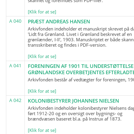
skannet og forefindes som PDF-filer.
[Klik for at se]
A 040
PRÆST ANDREAS HANSEN
Arkivfonden indeholder et manuskript skrevet på d
'Lidt fra Grønland. Livet i Grønland beskrevet af en
grønlænder, I-II', 1903. Manuskriptet er både skann
transskriberet og findes i PDF-version.
[Klik for at se]
A 041
FORENINGEN AF 1901 TIL UNDERSTØTTELSE
GRØNLANDSKE OVERBETJENTES EFTERLADT
Arkivfonden består af vedtægter for foreningen, 19
[Klik for at se]
A 042
KOLONIBESTYRER JOHANNES NIELSEN
Arkivfonden indeholder kolonibestyrer Nielsens d
ført 1912-20 og en oversigt over bygnings- og
brændvæsen baseret bl.a. på Instrux af 1873.
[Klik for at se]