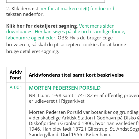
2. Klik dernæst
her for at markere de(t) fundne ord
i
teksten nedenfor.
Klik her for detaljeret søgning
. Vent mens siden
downloades. Her kan søges på alle ord i samtlige fonde,
løbenumre og enheder.
OBS: Hvis du bruger Edge-
browseren, så skal du pt. acceptere cookies for at kunne
bruge detaljeret søgning.
Arkiv
Arkivfondens titel samt kort beskrivelse
Fond
A 001
MORTEN PEDERSEN PORSILD
NB: Lb.nr. 1-98 samt 174-182 er af offentlig prove
er udleveret til Rigsarkivet.
Morten Pedersen Porsild var botaniker og grundla
videnskabelige Arktisk Station i Godhavn på Disko 
Diskofjorden i Grønland 1906, hvor han var leder fr
1946. Han blev født 1872 i Glibstrup, St. Andst Sogn
Sønderjylland. Død 1956 i København.