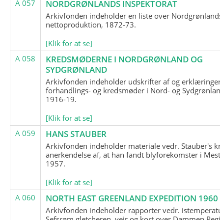
A 057
NORDGRØNLANDS INSPEKTORAT
Arkivfonden indeholder en liste over Nordgrønland
nettoproduktion, 1872-73.
[Klik for at se]
A 058
KREDSMØDERNE I NORDGRØNLAND OG
SYDGRØNLAND
Arkivfonden indeholder udskrifter af og erklæringer
forhandlings- og kredsmøder i Nord- og Sydgrønlan
1916-19.
[Klik for at se]
A 059
HANS STAUBER
Arkivfonden indeholder materiale vedr. Stauber's k
anerkendelse af, at han fandt blyforekomster i Mest
1957.
[Klik for at se]
A 060
NORTH EAST GREENLAND EXPEDITION 1960
Arkivfonden indeholder rapporter vedr. istemperatu
Sefsrøm gletcheren, vejr og kort over Dammen Reg