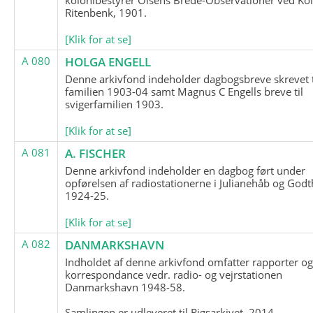
Ritenbenk, 1901.
[Klik for at se]
A 080
HOLGA ENGELL
Denne arkivfond indeholder dagbogsbreve skrevet t
familien 1903-04 samt Magnus C Engells breve til
svigerfamilien 1903.
[Klik for at se]
A 081
A. FISCHER
Denne arkivfond indeholder en dagbog ført under
opførelsen af radiostationerne i Julianehåb og Godt
1924-25.
[Klik for at se]
A 082
DANMARKSHAVN
Indholdet af denne arkivfond omfatter rapporter o
korrespondance vedr. radio- og vejrstationen
Danmarkshavn 1948-58.
Samlingen er udleveret til Rigsarkivet, 2014.