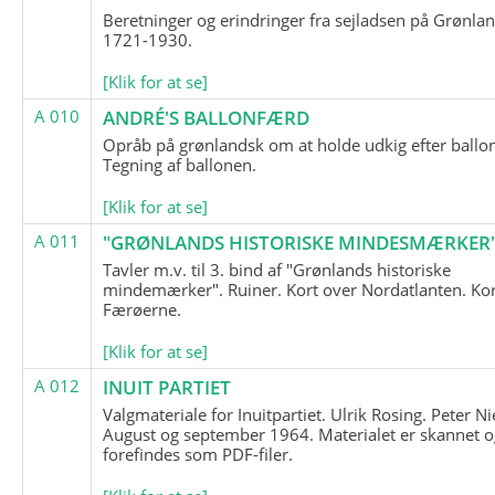
Beretninger og erindringer fra sejladsen på Grønla
1721-1930.
[Klik for at se]
A 010
ANDRÉ'S BALLONFÆRD
Opråb på grønlandsk om at holde udkig efter ballo
Tegning af ballonen.
[Klik for at se]
A 011
"GRØNLANDS HISTORISKE MINDESMÆRKER
Tavler m.v. til 3. bind af "Grønlands historiske
mindemærker". Ruiner. Kort over Nordatlanten. Kor
Færøerne.
[Klik for at se]
A 012
INUIT PARTIET
Valgmateriale for Inuitpartiet. Ulrik Rosing. Peter Ni
August og september 1964. Materialet er skannet o
forefindes som PDF-filer.