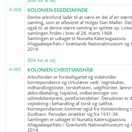
[Klik for at se]
A 004
KOLONIEN EGEDESMINDE
Denne arkivfond lader til at være en del af en størr
samling, som er afleveret af Holger Dan Møller. Det
også til, at denne større samling er splittet op. List
samlingen findes i brev af 28. marts 1968.
Samlingen er udtaget til Nunatta Katersugaasivia
Allagaateqarfialu / Grønlands Nationalmuseum og A
2014.
[Klik for at se]
A 005
KOLONIEN CHRISTIANSHÅB
Arkivfonden er forskelligartet og indeholder
korrespondance og cirkulærer vedr. regnskaber,
indhandlingslister, torskefiskeri, udgiftslister, lønni
akkordbetaling, hajskind, indberetninger om
udstedsbestyrere, postforsendelser. Derudover er 
vejledning i behandling af torsk og saltfisk.
Korrespondancen kommer også fra Holsteinsborg 
Godhavn. Perioden strækker sig fra 1931-38.
Samlingen er udtaget til Nunatta Katersugaasivia
Allagaateqarfialu / Grønlands Nationalmuseum og A
2014.