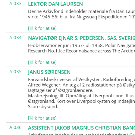
A 033
LEKTOR DAN LAURSEN
Denne Arkivfond indeholder materiale fra Dan Lau
virke 1945-56: bl.a. fra Nugssuaq Ekspeditionen 19
[Klik for at se]
A 034
NAVIGATØR EJNAR S. PEDERSEN, SAS, SVERI
Is-observationer juni 1957-juli 1958. Polar Navigat
Research No.1.Ice Reconnaisance across The Arctic
[Klik for at se]
A 035
JANUS SØRENSEN
Farvandsbeskrivelser af Vestkysten. Radioforedrag
Alfred Wegener. Anlæg af 2 radiostationer på Østky
Iagttagelser af Østgrønlændere.
Masterejsning, ill. Opmåling af Liverpool Land. Illus
Østgrønland. Kort over Liverpoolkysten og indsejlin
Scoresbysund.
[Klik for at se]
A 036
ASSISTENT JAKOB MAGNUS CHRISTIAN BAN
Arkivfonden indeholder en embedsdagbog ført i G