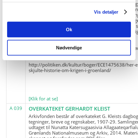
og Marius Jensen som medlem. Marius Jensens da
befinder sig i Militärhistorisches Museum i Dresde
Vis detaljer
(Tyskland). Kopierne af Friedrich Littmanns erindrin
klausuleret iht. aftalen med giveren og Franz Seling
Kontakt venligst Arktisk Instituts ledelse i forbinde
Ok
brugen af materialet til studie- og forskningsmæssi
formål.
Nedenunder findes et link til en presseartikel vedr
Nødvendige
historien om Nordøstgrønlands Slædepatrulje:
http://politiken.dk/kultur/boger/ECE1475638/her-e
skjulte-historie-om-krigen-i-groenland/
[Klik for at se]
A 039
OVERKATEKET GERHARDT KLEIST
Arkivfonden består af overkateket G. Kleists dagbog
tegninger, breve og regnskaber, 1907-29. Samlinge
udtaget til Nunatta Katersugaasivia Allagaateqarfial
Grønlands Nationalmuseum og Arkiv, 2014. Materia