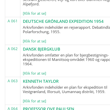
Alpefjord.
[Klik for at se]
A 061
DEUTSCHE GRÖNLAND EXPEDITION 1954
Arkivfonden indeholder en rejserapport. Debatindl
Polarforschung, 1955.
[Klik for at se]
A 062
DANSK BJERGKLUB
Arkivfonden omfatter en plan for bjergbestignings-
ekspeditionen til Maniitsoq-området 1960 og rappo
1964.
[Klik for at se]
A 063
KENNETH TAYLOR
Arkivfonden indeholder en plan for ekspedition til
Vestgrønland, Illorsuit, Uumannaq distrikt, 1959.
[Klik for at se]
A 064
PROFESSOR OVE PAULSEN