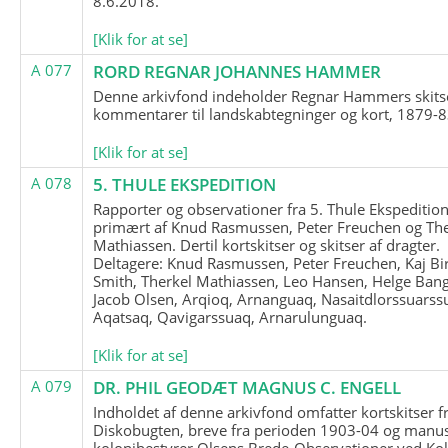
8.6.2018.
[Klik for at se]
A 077
RORD REGNAR JOHANNES HAMMER
Denne arkivfond indeholder Regnar Hammers skits
kommentarer til landskabtegninger og kort, 1879-8
[Klik for at se]
A 078
5. THULE EKSPEDITION
Rapporter og observationer fra 5. Thule Ekspedition
primært af Knud Rasmussen, Peter Freuchen og The
Mathiassen. Dertil kortskitser og skitser af dragter.
Deltagere: Knud Rasmussen, Peter Freuchen, Kaj Bir
Smith, Therkel Mathiassen, Leo Hansen, Helge Bang
Jacob Olsen, Arqioq, Arnanguaq, Nasaitdlorssuarss
Aqatsaq, Qavigarssuaq, Arnarulunguaq.
[Klik for at se]
A 079
DR. PHIL GEODÆT MAGNUS C. ENGELL
Indholdet af denne arkivfond omfatter kortskitser f
Diskobugten, breve fra perioden 1903-04 og manus
kolonibestyrer Olsens Brede-Observationer ved Ko