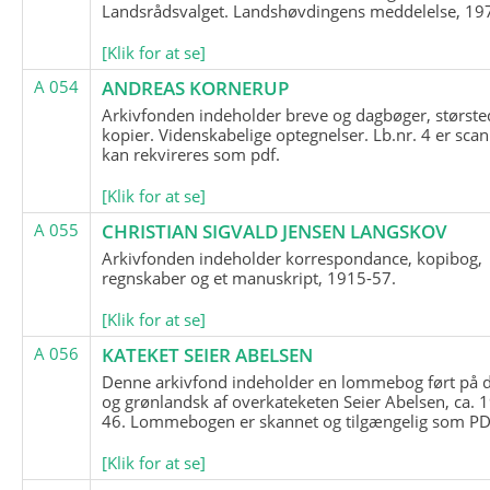
Landsrådsvalget. Landshøvdingens meddelelse, 19
[Klik for at se]
A 054
ANDREAS KORNERUP
Arkivfonden indeholder breve og dagbøger, største
kopier. Videnskabelige optegnelser. Lb.nr. 4 er sca
kan rekvireres som pdf.
[Klik for at se]
A 055
CHRISTIAN SIGVALD JENSEN LANGSKOV
Arkivfonden indeholder korrespondance, kopibog,
regnskaber og et manuskript, 1915-57.
[Klik for at se]
A 056
KATEKET SEIER ABELSEN
Denne arkivfond indeholder en lommebog ført på 
og grønlandsk af overkateketen Seier Abelsen, ca. 
46. Lommebogen er skannet og tilgængelig som PDF
[Klik for at se]