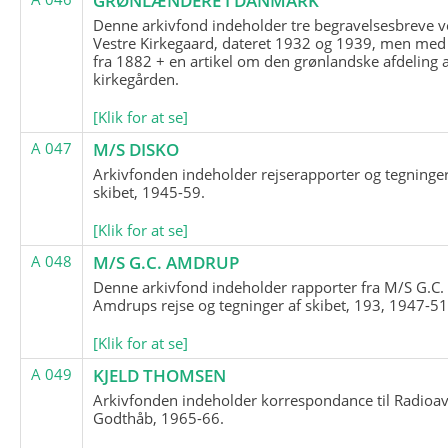
GRØNLÆNDERE I DANMARK
Denne arkivfond indeholder tre begravelsesbreve v
Vestre Kirkegaard, dateret 1932 og 1939, men med
fra 1882 + en artikel om den grønlandske afdeling 
kirkegården.
[Klik for at se]
A 047
M/S DISKO
Arkivfonden indeholder rejserapporter og tegninge
skibet, 1945-59.
[Klik for at se]
A 048
M/S G.C. AMDRUP
Denne arkivfond indeholder rapporter fra M/S G.C.
Amdrups rejse og tegninger af skibet, 193, 1947-51
[Klik for at se]
A 049
KJELD THOMSEN
Arkivfonden indeholder korrespondance til Radioav
Godthåb, 1965-66.