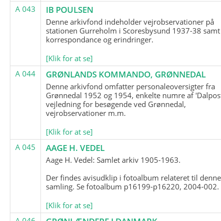
A 043
IB POULSEN
Denne arkivfond indeholder vejrobservationer på
stationen Gurreholm i Scoresbysund 1937-38 samt
korrespondance og erindringer.
[Klik for at se]
A 044
GRØNLANDS KOMMANDO, GRØNNEDAL
Denne arkivfond omfatter personaleoversigter fra
Grønnedal 1952 og 1954, enkelte numre af 'Dalpost
vejledning for besøgende ved Grønnedal,
vejrobservationer m.m.
[Klik for at se]
A 045
AAGE H. VEDEL
Aage H. Vedel: Samlet arkiv 1905-1963.
Der findes avisudklip i fotoalbum relateret til denn
samling. Se fotoalbum p16199-p16220, 2004-002.
[Klik for at se]
A 046