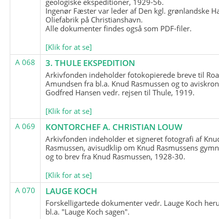
geologiske ekspeditioner, 1929-56.
Ingenør Fæster var leder af Den kgl. grønlandske H
Oliefabrik på Christianshavn.
Alle dokumenter findes også som PDF-filer.
[Klik for at se]
A 068
3. THULE EKSPEDITION
Arkivfonden indeholder fotokopierede breve til Roa
Amundsen fra bl.a. Knud Rasmussen og to aviskron
Godfred Hansen vedr. rejsen til Thule, 1919.
[Klik for at se]
A 069
KONTORCHEF A. CHRISTIAN LOUW
Arkivfonden indeholder et signeret fotografi af Knu
Rasmussen, avisudklip om Knud Rasmussens gymna
og to brev fra Knud Rasmussen, 1928-30.
[Klik for at se]
A 070
LAUGE KOCH
Forskelligartede dokumenter vedr. Lauge Koch her
bl.a. "Lauge Koch sagen".