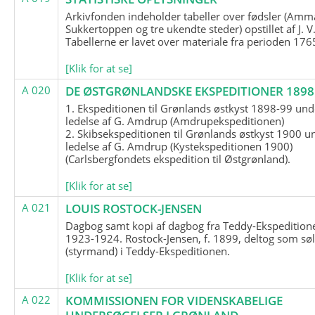
Arkivfonden indeholder tabeller over fødsler (Amma
Sukkertoppen og tre ukendte steder) opstillet af J. V
Tabellerne er lavet over materiale fra perioden 17
[Klik for at se]
A 020
DE ØSTGRØNLANDSKE EKSPEDITIONER 1898 
1. Ekspeditionen til Grønlands østkyst 1898-99 und
ledelse af G. Amdrup (Amdrupekspeditionen)
2. Skibsekspeditionen til Grønlands østkyst 1900 u
ledelse af G. Amdrup (Kystekspeditionen 1900)
(Carlsbergfondets ekspedition til Østgrønland).
[Klik for at se]
A 021
LOUIS ROSTOCK-JENSEN
Dagbog samt kopi af dagbog fra Teddy-Ekspedition
1923-1924. Rostock-Jensen, f. 1899, deltog som søl
(styrmand) i Teddy-Ekspeditionen.
[Klik for at se]
A 022
KOMMISSIONEN FOR VIDENSKABELIGE