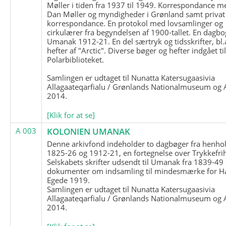
Møller i tiden fra 1937 til 1949. Korrespondance m
Dan Møller og myndigheder i Grønland samt privat
korrespondance. En protokol med lovsamlinger og
cirkulærer fra begyndelsen af 1900-tallet. En dagbo
Umanak 1912-21. En del særtryk og tidsskrifter, bl.
hefter af "Arctic". Diverse bøger og hefter indgået ti
Polarbiblioteket.
Samlingen er udtaget til Nunatta Katersugaasivia
Allagaateqarfialu / Grønlands Nationalmuseum og A
2014.
[Klik for at se]
A 003
KOLONIEN UMANAK
Denne arkivfond indeholder to dagbøger fra henhol
1825-26 og 1912-21, en fortegnelse over Trykkefri
Selskabets skrifter udsendt til Umanak fra 1839-49
dokumenter om indsamling til mindesmærke for H
Egede 1919.
Samlingen er udtaget til Nunatta Katersugaasivia
Allagaateqarfialu / Grønlands Nationalmuseum og A
2014.