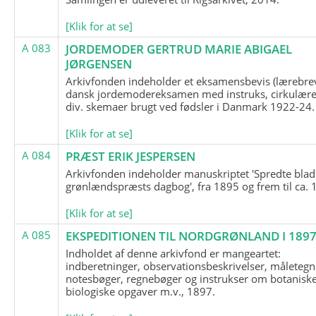
[Klik for at se]
A 083
JORDEMODER GERTRUD MARIE ABIGAEL
JØRGENSEN
Arkivfonden indeholder et eksamensbevis (lærebre
dansk jordemodereksamen med instruks, cirkulære
div. skemaer brugt ved fødsler i Danmark 1922-24.
[Klik for at se]
A 084
PRÆST ERIK JESPERSEN
Arkivfonden indeholder manuskriptet 'Spredte blad
grønlændspræsts dagbog', fra 1895 og frem til ca. 
[Klik for at se]
A 085
EKSPEDITIONEN TIL NORDGRØNLAND I 189
Indholdet af denne arkivfond er mangeartet:
indberetninger, observationsbeskrivelser, måletegn
notesbøger, regnebøger og instrukser om botanisk
biologiske opgaver m.v., 1897.