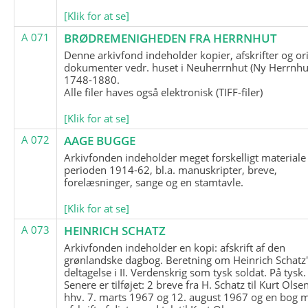
[Klik for at se]
A 071
BRØDREMENIGHEDEN FRA HERRNHUT
Denne arkivfond indeholder kopier, afskrifter og or
dokumenter vedr. huset i Neuherrnhut (Ny Herrnhut
1748-1880.
Alle filer haves også elektronisk (TIFF-filer)
[Klik for at se]
A 072
AAGE BUGGE
Arkivfonden indeholder meget forskelligt materiale 
perioden 1914-62, bl.a. manuskripter, breve,
forelæsninger, sange og en stamtavle.
[Klik for at se]
A 073
HEINRICH SCHATZ
Arkivfonden indeholder en kopi: afskrift af den
grønlandske dagbog. Beretning om Heinrich Schatz
deltagelse i II. Verdenskrig som tysk soldat. På tysk.
Senere er tilføjet: 2 breve fra H. Schatz til Kurt Olsen
hhv. 7. marts 1967 og 12. august 1967 og en bog 