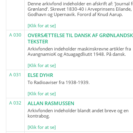
Denne arkivfond indeholder en afskrift af: 'Journal f
Grønland'. Skrevet 1830-40 i Arveprinsens Eilande,
Godhavn og Upernavik. Forord af Knud Aarup.
[Klik for at se]
A 030
OVERSÆTTELSE TIL DANSK AF GRØNLANDSK
TEKSTER
Arkivfonden indeholder maskinskrevne artikler fra
AvangnamioK og Atuagagdliutit 1948. På dansk.
[Klik for at se]
A 031
ELSE DYHR
To Radioaviser fra 1938-1939.
[Klik for at se]
A 032
ALLAN RASMUSSEN
Arkivfonden indeholder blandt andet breve og en
kontrabog.
[Klik for at se]