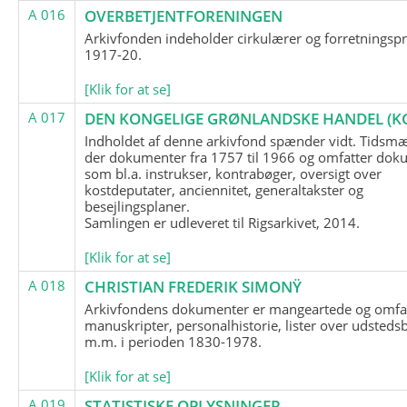
A 016
OVERBETJENTFORENINGEN
Arkivfonden indeholder cirkulærer og forretningspr
1917-20.
[Klik for at se]
A 017
DEN KONGELIGE GRØNLANDSKE HANDEL (K
Indholdet af denne arkivfond spænder vidt. Tidsmæ
der dokumenter fra 1757 til 1966 og omfatter dok
som bl.a. instrukser, kontrabøger, oversigt over
kostdeputater, anciennitet, generaltakster og
besejlingsplaner.
Samlingen er udleveret til Rigsarkivet, 2014.
[Klik for at se]
A 018
CHRISTIAN FREDERIK SIMONŸ
Arkivfondens dokumenter er mangeartede og omfa
manuskripter, personalhistorie, lister over udsteds
m.m. i perioden 1830-1978.
[Klik for at se]
A 019
STATISTISKE OPLYSNINGER