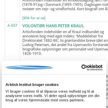
(1878-91)og i Danmark (1895-1905). Dagbogen ind
notater om vejr- og vindforhold. Kort biografi om B
[Klik for at se]
A 037
VOLONTØR HANS PETER KRAUL
Arkivfonden indeholder en af Kraul indbundet og
annoteret bog med eget indeks: 'Meddelelser fra
Direktoratet 1882-86', to grønlandske breve (det en
Ludvig Petersen, det andet fra Upernaviks forstand
biografiske oplysninger om personalet ved Upernav
1826-1910.
[Klik for at se]
A 038
FRIEDRICH LITTMANN
Denne arkivfond indeholder en kopi af Friedrich Li
upublicerede erindringer. Originalen befinder sig i 
tyske historiker Franz Selingers privatarkiv i byen U
Arktisk Institut bruger cookies
Tyskland. Friedrich Littmann var en af de tyske sold
Vi bruger cookies til at tilpasse vores indhold og til at
der var med i vejrstationen "Holzauge" i Hansa Bugt
analysere vores trafik. Vi deler også oplysninger om din
Nordøstgrønland under Anden Verdenskrig. Statio
brug af vores hjemmeside med vores partnere.
"Holzauge" blev opdaget af Nordøstgrønlands
Slædepatrulje med Eli Knudsen som medlem og ko