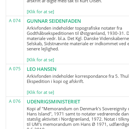
afskrift af digte med tak til Kurt Olsen.
[Klik for at se]
A 074
GUNNAR SEIDENFADEN
Arkivfonden indeholder topografiske notater fra
Godthåbsekspeditionen til Østgrønland, 1930-31.
materiale vedr. bl.a. Det Kgl. Danske Videnskabern
Selskab, Sidstnævnte materiale er indkommet ved 
senere lejlighed.
[Klik for at se]
A 075
LEO HANSEN
Arkivfonden indeholder korrespondance fra 5. Thul
Ekspedition i kopi og afskrift.
[Klik for at se]
A 076
UDENRIGSMINISTERIET
Kopi af "Memorandum on Denmark's Sovereignity 
Hans Island", 1971 samt to notater vedrørende dan
statslig aktivitet i Nordgrønland, 1972. Notat i tilkn
til UM's memorandum om Hans Ø 1971, udfærdige