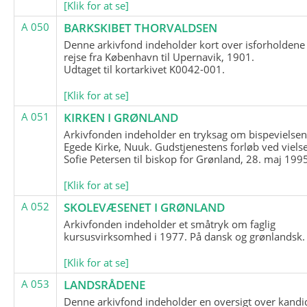
[Klik for at se]
A 050
BARKSKIBET THORVALDSEN
Denne arkivfond indeholder kort over isforholdene
rejse fra København til Upernavik, 1901.
Udtaget til kortarkivet K0042-001.
[Klik for at se]
A 051
KIRKEN I GRØNLAND
Arkivfonden indeholder en tryksag om bispevielsen
Egede Kirke, Nuuk. Gudstjenestens forløb ved viels
Sofie Petersen til biskop for Grønland, 28. maj 199
[Klik for at se]
A 052
SKOLEVÆSENET I GRØNLAND
Arkivfonden indeholder et småtryk om faglig
kursusvirksomhed i 1977. På dansk og grønlandsk.
[Klik for at se]
A 053
LANDSRÅDENE
Denne arkivfond indeholder en oversigt over kandid