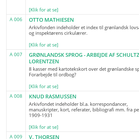
[Klik for at se]
A 006
OTTO MATHIESEN
Arkivfonden indeholder et index til grønlandsk lov
og inspektørens cirkulærer.
[Klik for at se]
A 007
GRØNLANDSK SPROG - ARBEJDE AF SCHULTZ
LORENTZEN
8 kasser med kartotekskort over det grønlandske s
Forarbejde til ordbog?
[Klik for at se]
A 008
KNUD RASMUSSEN
Arkivfondet indeholder bl.a. korrespondancer,
manuskripter, kort, referater, bibliografi mm. fra p
1909-1931
[Klik for at se]
A 009
V. THORSEN