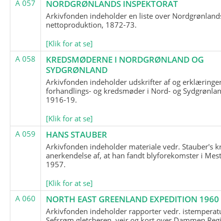
A 057
NORDGRØNLANDS INSPEKTORAT
Arkivfonden indeholder en liste over Nordgrønland
nettoproduktion, 1872-73.
[Klik for at se]
A 058
KREDSMØDERNE I NORDGRØNLAND OG
SYDGRØNLAND
Arkivfonden indeholder udskrifter af og erklæringer
forhandlings- og kredsmøder i Nord- og Sydgrønlan
1916-19.
[Klik for at se]
A 059
HANS STAUBER
Arkivfonden indeholder materiale vedr. Stauber's k
anerkendelse af, at han fandt blyforekomster i Mest
1957.
[Klik for at se]
A 060
NORTH EAST GREENLAND EXPEDITION 1960
Arkivfonden indeholder rapporter vedr. istemperatu
Sefsrøm gletcheren, vejr og kort over Dammen Reg