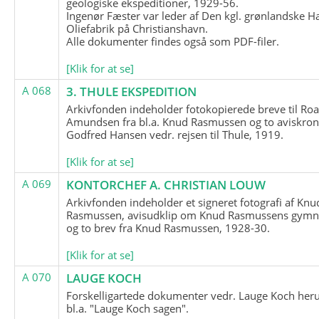
geologiske ekspeditioner, 1929-56.
Ingenør Fæster var leder af Den kgl. grønlandske H
Oliefabrik på Christianshavn.
Alle dokumenter findes også som PDF-filer.
[Klik for at se]
A 068
3. THULE EKSPEDITION
Arkivfonden indeholder fotokopierede breve til Roa
Amundsen fra bl.a. Knud Rasmussen og to aviskron
Godfred Hansen vedr. rejsen til Thule, 1919.
[Klik for at se]
A 069
KONTORCHEF A. CHRISTIAN LOUW
Arkivfonden indeholder et signeret fotografi af Knu
Rasmussen, avisudklip om Knud Rasmussens gymna
og to brev fra Knud Rasmussen, 1928-30.
[Klik for at se]
A 070
LAUGE KOCH
Forskelligartede dokumenter vedr. Lauge Koch her
bl.a. "Lauge Koch sagen".