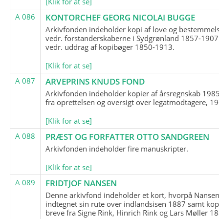
[Klik for at se]
A 086
KONTORCHEF GEORG NICOLAI BUGGE
Arkivfonden indeholder kopi af love og bestemmel
vedr. forstanderskaberne i Sydgrønland 1857-1907
vedr. uddrag af kopibøger 1850-1913.
[Klik for at se]
A 087
ARVEPRINS KNUDS FOND
Arkivfonden indeholder kopier af årsregnskab 1985
fra oprettelsen og oversigt over legatmodtagere, 1
[Klik for at se]
A 088
PRÆST OG FORFATTER OTTO SANDGREEN
Arkivfonden indeholder fire manuskripter.
[Klik for at se]
A 089
FRIDTJOF NANSEN
Denne arkivfond indeholder et kort, hvorpå Nansen
indtegnet sin rute over indlandsisen 1887 samt kop
breve fra Signe Rink, Hinrich Rink og Lars Møller 1