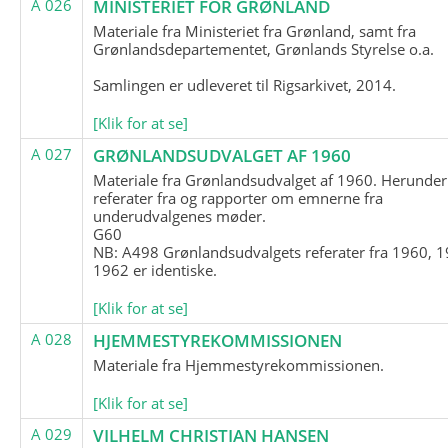
A 026
MINISTERIET FOR GRØNLAND
Materiale fra Ministeriet fra Grønland, samt fra
Grønlandsdepartementet, Grønlands Styrelse o.a.
Samlingen er udleveret til Rigsarkivet, 2014.
[Klik for at se]
A 027
GRØNLANDSUDVALGET AF 1960
Materiale fra Grønlandsudvalget af 1960. Herunder
referater fra og rapporter om emnerne fra
underudvalgenes møder.
G60
NB: A498 Grønlandsudvalgets referater fra 1960, 1
1962 er identiske.
[Klik for at se]
A 028
HJEMMESTYREKOMMISSIONEN
Materiale fra Hjemmestyrekommissionen.
[Klik for at se]
A 029
VILHELM CHRISTIAN HANSEN