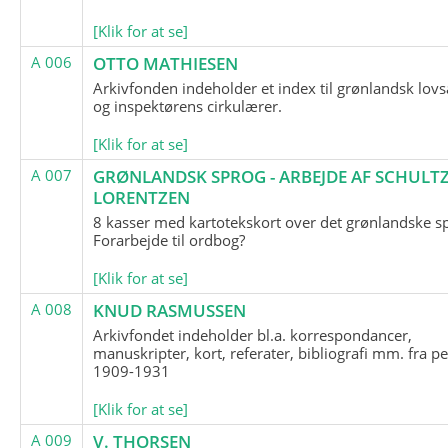
[Klik for at se]
A 006
OTTO MATHIESEN
Arkivfonden indeholder et index til grønlandsk lov
og inspektørens cirkulærer.
[Klik for at se]
A 007
GRØNLANDSK SPROG - ARBEJDE AF SCHULTZ
LORENTZEN
8 kasser med kartotekskort over det grønlandske s
Forarbejde til ordbog?
[Klik for at se]
A 008
KNUD RASMUSSEN
Arkivfondet indeholder bl.a. korrespondancer,
manuskripter, kort, referater, bibliografi mm. fra p
1909-1931
[Klik for at se]
A 009
V. THORSEN