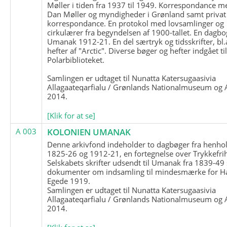
Møller i tiden fra 1937 til 1949. Korrespondance m
Dan Møller og myndigheder i Grønland samt privat
korrespondance. En protokol med lovsamlinger og
cirkulærer fra begyndelsen af 1900-tallet. En dagbo
Umanak 1912-21. En del særtryk og tidsskrifter, bl.
hefter af "Arctic". Diverse bøger og hefter indgået ti
Polarbiblioteket.
Samlingen er udtaget til Nunatta Katersugaasivia
Allagaateqarfialu / Grønlands Nationalmuseum og A
2014.
[Klik for at se]
A 003
KOLONIEN UMANAK
Denne arkivfond indeholder to dagbøger fra henhol
1825-26 og 1912-21, en fortegnelse over Trykkefri
Selskabets skrifter udsendt til Umanak fra 1839-49
dokumenter om indsamling til mindesmærke for H
Egede 1919.
Samlingen er udtaget til Nunatta Katersugaasivia
Allagaateqarfialu / Grønlands Nationalmuseum og A
2014.