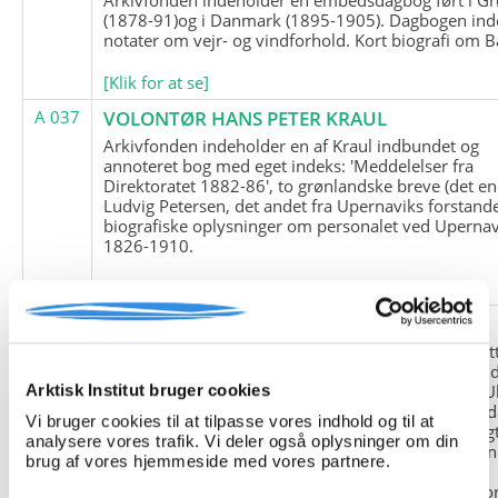
(1878-91)og i Danmark (1895-1905). Dagbogen ind
notater om vejr- og vindforhold. Kort biografi om B
[Klik for at se]
A 037
VOLONTØR HANS PETER KRAUL
Arkivfonden indeholder en af Kraul indbundet og
annoteret bog med eget indeks: 'Meddelelser fra
Direktoratet 1882-86', to grønlandske breve (det en
Ludvig Petersen, det andet fra Upernaviks forstand
biografiske oplysninger om personalet ved Upernav
1826-1910.
[Klik for at se]
A 038
FRIEDRICH LITTMANN
Denne arkivfond indeholder en kopi af Friedrich Li
upublicerede erindringer. Originalen befinder sig i 
tyske historiker Franz Selingers privatarkiv i byen U
Arktisk Institut bruger cookies
Tyskland. Friedrich Littmann var en af de tyske sold
Vi bruger cookies til at tilpasse vores indhold og til at
der var med i vejrstationen "Holzauge" i Hansa Bugt
analysere vores trafik. Vi deler også oplysninger om din
Nordøstgrønland under Anden Verdenskrig. Statio
brug af vores hjemmeside med vores partnere.
"Holzauge" blev opdaget af Nordøstgrønlands
Slædepatrulje med Eli Knudsen som medlem og ko