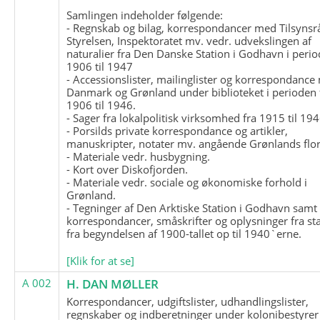
Samlingen indeholder følgende:
- Regnskab og bilag, korrespondancer med Tilsynsr
Styrelsen, Inspektoratet mv. vedr. udvekslingen af
naturalier fra Den Danske Station i Godhavn i perio
1906 til 1947
- Accessionslister, mailinglister og korrespondanc
Danmark og Grønland under biblioteket i perioden 
1906 til 1946.
- Sager fra lokalpolitisk virksomhed fra 1915 til 194
- Porsilds private korrespondance og artikler,
manuskripter, notater mv. angående Grønlands flor
- Materiale vedr. husbygning.
- Kort over Diskofjorden.
- Materiale vedr. sociale og økonomiske forhold i
Grønland.
- Tegninger af Den Arktiske Station i Godhavn samt
korrespondancer, småskrifter og oplysninger fra st
fra begyndelsen af 1900-tallet op til 1940`erne.
[Klik for at se]
A 002
H. DAN MØLLER
Korrespondancer, udgiftslister, udhandlingslister,
regnskaber og indberetninger under kolonibestyrer