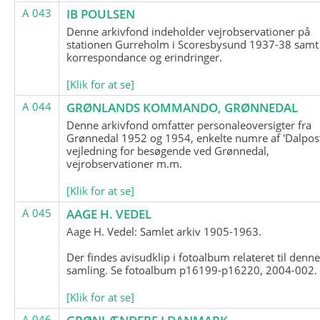
A 043
IB POULSEN
Denne arkivfond indeholder vejrobservationer på
stationen Gurreholm i Scoresbysund 1937-38 samt
korrespondance og erindringer.
[Klik for at se]
A 044
GRØNLANDS KOMMANDO, GRØNNEDAL
Denne arkivfond omfatter personaleoversigter fra
Grønnedal 1952 og 1954, enkelte numre af 'Dalpost
vejledning for besøgende ved Grønnedal,
vejrobservationer m.m.
[Klik for at se]
A 045
AAGE H. VEDEL
Aage H. Vedel: Samlet arkiv 1905-1963.
Der findes avisudklip i fotoalbum relateret til denn
samling. Se fotoalbum p16199-p16220, 2004-002.
[Klik for at se]
A 046