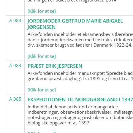
[Klik for at se]
A 083
JORDEMODER GERTRUD MARIE ABIGAEL
JØRGENSEN
Arkivfonden indeholder et eksamensbevis (lærebre
dansk jordemodereksamen med instruks, cirkulære
div. skemaer brugt ved fødsler i Danmark 1922-24.
[Klik for at se]
A 084
PRÆST ERIK JESPERSEN
Arkivfonden indeholder manuskriptet 'Spredte blad
grønlændspræsts dagbog', fra 1895 og frem til ca. 
[Klik for at se]
A 085
EKSPEDITIONEN TIL NORDGRØNLAND I 189
Indholdet af denne arkivfond er mangeartet:
indberetninger, observationsbeskrivelser, måletegn
notesbøger, regnebøger og instrukser om botanisk
biologiske opgaver m.v., 1897.