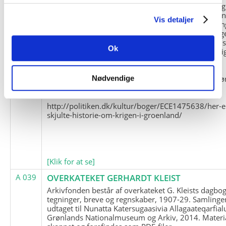
og Marius Jensen som medlem. Marius Jensens da
befinder sig i Militärhistorisches Museum i Dresde
Vis detaljer
(Tyskland). Kopierne af Friedrich Littmanns erindrin
klausuleret iht. aftalen med giveren og Franz Seling
Kontakt venligst Arktisk Instituts ledelse i forbinde
Ok
brugen af materialet til studie- og forskningsmæssi
formål.
Nedenunder findes et link til en presseartikel vedr
Nødvendige
historien om Nordøstgrønlands Slædepatrulje:
http://politiken.dk/kultur/boger/ECE1475638/her-e
skjulte-historie-om-krigen-i-groenland/
[Klik for at se]
A 039
OVERKATEKET GERHARDT KLEIST
Arkivfonden består af overkateket G. Kleists dagbog
tegninger, breve og regnskaber, 1907-29. Samlinge
udtaget til Nunatta Katersugaasivia Allagaateqarfial
Grønlands Nationalmuseum og Arkiv, 2014. Materia