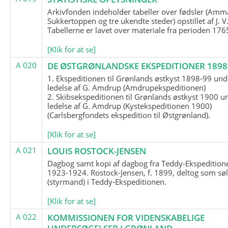
Arkivfonden indeholder tabeller over fødsler (Amma
Sukkertoppen og tre ukendte steder) opstillet af J. V
Tabellerne er lavet over materiale fra perioden 17
[Klik for at se]
A 020
DE ØSTGRØNLANDSKE EKSPEDITIONER 1898 
1. Ekspeditionen til Grønlands østkyst 1898-99 und
ledelse af G. Amdrup (Amdrupekspeditionen)
2. Skibsekspeditionen til Grønlands østkyst 1900 u
ledelse af G. Amdrup (Kystekspeditionen 1900)
(Carlsbergfondets ekspedition til Østgrønland).
[Klik for at se]
A 021
LOUIS ROSTOCK-JENSEN
Dagbog samt kopi af dagbog fra Teddy-Ekspedition
1923-1924. Rostock-Jensen, f. 1899, deltog som søl
(styrmand) i Teddy-Ekspeditionen.
[Klik for at se]
A 022
KOMMISSIONEN FOR VIDENSKABELIGE