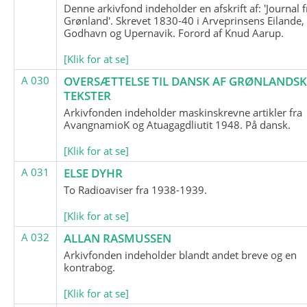
Denne arkivfond indeholder en afskrift af: 'Journal f
Grønland'. Skrevet 1830-40 i Arveprinsens Eilande,
Godhavn og Upernavik. Forord af Knud Aarup.
[Klik for at se]
A 030
OVERSÆTTELSE TIL DANSK AF GRØNLANDSK
TEKSTER
Arkivfonden indeholder maskinskrevne artikler fra
AvangnamioK og Atuagagdliutit 1948. På dansk.
[Klik for at se]
A 031
ELSE DYHR
To Radioaviser fra 1938-1939.
[Klik for at se]
A 032
ALLAN RASMUSSEN
Arkivfonden indeholder blandt andet breve og en
kontrabog.
[Klik for at se]