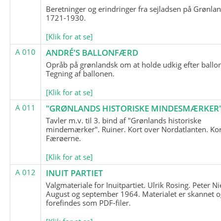
Beretninger og erindringer fra sejladsen på Grønla
1721-1930.
[Klik for at se]
A 010
ANDRÉ'S BALLONFÆRD
Opråb på grønlandsk om at holde udkig efter ballo
Tegning af ballonen.
[Klik for at se]
A 011
"GRØNLANDS HISTORISKE MINDESMÆRKER
Tavler m.v. til 3. bind af "Grønlands historiske
mindemærker". Ruiner. Kort over Nordatlanten. Kor
Færøerne.
[Klik for at se]
A 012
INUIT PARTIET
Valgmateriale for Inuitpartiet. Ulrik Rosing. Peter Ni
August og september 1964. Materialet er skannet o
forefindes som PDF-filer.