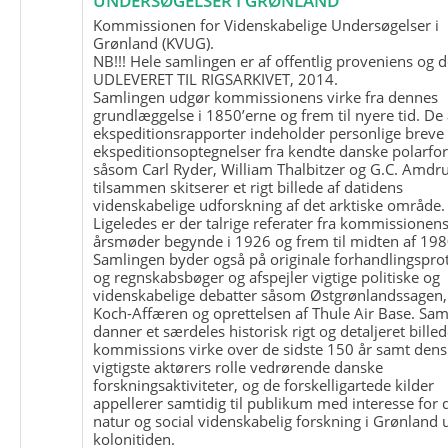
UNDERSØGELSER I GRØNLAND
Kommissionen for Videnskabelige Undersøgelser i
Grønland (KVUG).
NB!!! Hele samlingen er af offentlig proveniens og d
UDLEVERET TIL RIGSARKIVET, 2014.
Samlingen udgør kommissionens virke fra dennes
grundlæggelse i 1850’erne og frem til nyere tid. De
ekspeditionsrapporter indeholder personlige breve
ekspeditionsoptegnelser fra kendte danske polarfo
såsom Carl Ryder, William Thalbitzer og G.C. Amdru
tilsammen skitserer et rigt billede af datidens
videnskabelige udforskning af det arktiske område.
Ligeledes er der talrige referater fra kommissionen
årsmøder begynde i 1926 og frem til midten af 198
Samlingen byder også på originale forhandlingspro
og regnskabsbøger og afspejler vigtige politiske og
videnskabelige debatter såsom Østgrønlandssagen,
Koch-Affæren og oprettelsen af Thule Air Base. Sa
danner et særdeles historisk rigt og detaljeret billed
kommissions virke over de sidste 150 år samt dens
vigtigste aktørers rolle vedrørende danske
forskningsaktiviteter, og de forskelligartede kilder
appellerer samtidig til publikum med interesse for 
natur og social videnskabelig forskning i Grønland
kolonitiden.