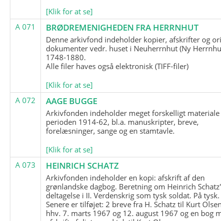
[Klik for at se]
A 071
BRØDREMENIGHEDEN FRA HERRNHUT
Denne arkivfond indeholder kopier, afskrifter og or
dokumenter vedr. huset i Neuherrnhut (Ny Herrnhut
1748-1880.
Alle filer haves også elektronisk (TIFF-filer)
[Klik for at se]
A 072
AAGE BUGGE
Arkivfonden indeholder meget forskelligt materiale 
perioden 1914-62, bl.a. manuskripter, breve,
forelæsninger, sange og en stamtavle.
[Klik for at se]
A 073
HEINRICH SCHATZ
Arkivfonden indeholder en kopi: afskrift af den
grønlandske dagbog. Beretning om Heinrich Schatz
deltagelse i II. Verdenskrig som tysk soldat. På tysk.
Senere er tilføjet: 2 breve fra H. Schatz til Kurt Olsen
hhv. 7. marts 1967 og 12. august 1967 og en bog 