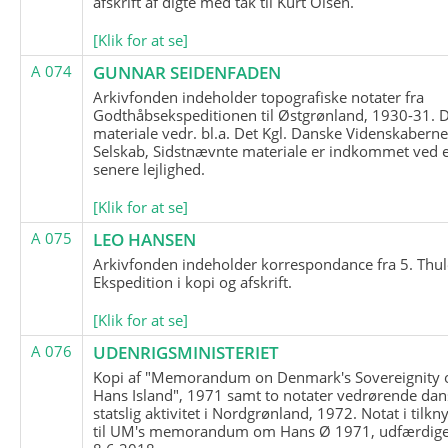
afskrift af digte med tak til Kurt Olsen.
[Klik for at se]
A 074
GUNNAR SEIDENFADEN
Arkivfonden indeholder topografiske notater fra
Godthåbsekspeditionen til Østgrønland, 1930-31.
materiale vedr. bl.a. Det Kgl. Danske Videnskabern
Selskab, Sidstnævnte materiale er indkommet ved 
senere lejlighed.
[Klik for at se]
A 075
LEO HANSEN
Arkivfonden indeholder korrespondance fra 5. Thul
Ekspedition i kopi og afskrift.
[Klik for at se]
A 076
UDENRIGSMINISTERIET
Kopi af "Memorandum on Denmark's Sovereignity 
Hans Island", 1971 samt to notater vedrørende dan
statslig aktivitet i Nordgrønland, 1972. Notat i tilkn
til UM's memorandum om Hans Ø 1971, udfærdige