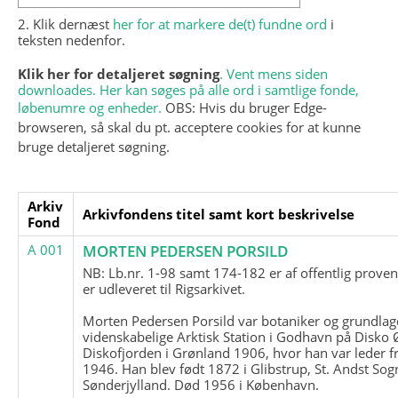
2. Klik dernæst
her for at markere de(t) fundne ord
i
teksten nedenfor.
Klik her for detaljeret søgning
. Vent mens siden
downloades. Her kan søges på alle ord i samtlige fonde,
løbenumre og enheder.
OBS: Hvis du bruger Edge-
browseren, så skal du pt. acceptere cookies for at kunne
bruge detaljeret søgning.
Arkiv
Arkivfondens titel samt kort beskrivelse
Fond
A 001
MORTEN PEDERSEN PORSILD
NB: Lb.nr. 1-98 samt 174-182 er af offentlig prove
er udleveret til Rigsarkivet.
Morten Pedersen Porsild var botaniker og grundla
videnskabelige Arktisk Station i Godhavn på Disko 
Diskofjorden i Grønland 1906, hvor han var leder fr
1946. Han blev født 1872 i Glibstrup, St. Andst Sogn
Sønderjylland. Død 1956 i København.