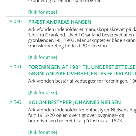
skannet og forefindes som PDF-filer.
[Klik for at se]
A 040
PRÆST ANDREAS HANSEN
Arkivfonden indeholder et manuskript skrevet på d
'Lidt fra Grønland. Livet i Grønland beskrevet af en
grønlænder, I-II', 1903. Manuskriptet er både skann
transskriberet og findes i PDF-version.
[Klik for at se]
A 041
FORENINGEN AF 1901 TIL UNDERSTØTTELSE
GRØNLANDSKE OVERBETJENTES EFTERLADT
Arkivfonden består af vedtægter for foreningen, 19
[Klik for at se]
A 042
KOLONIBESTYRER JOHANNES NIELSEN
Arkivfonden indeholder kolonibestyrer Nielsens d
ført 1912-20 og en oversigt over bygnings- og
brændvæsen baseret bl.a. på Instrux af 1873.
[Klik for at se]