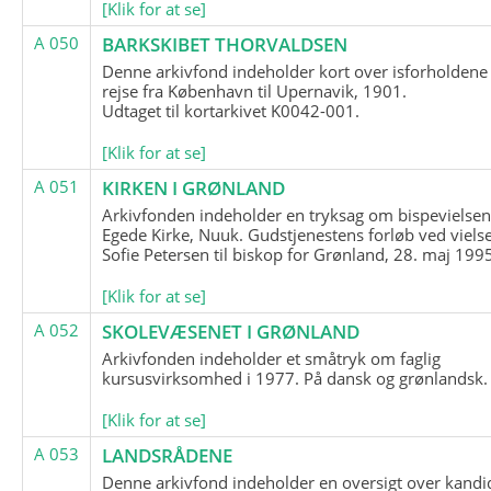
[Klik for at se]
A 050
BARKSKIBET THORVALDSEN
Denne arkivfond indeholder kort over isforholdene
rejse fra København til Upernavik, 1901.
Udtaget til kortarkivet K0042-001.
[Klik for at se]
A 051
KIRKEN I GRØNLAND
Arkivfonden indeholder en tryksag om bispevielsen
Egede Kirke, Nuuk. Gudstjenestens forløb ved viels
Sofie Petersen til biskop for Grønland, 28. maj 199
[Klik for at se]
A 052
SKOLEVÆSENET I GRØNLAND
Arkivfonden indeholder et småtryk om faglig
kursusvirksomhed i 1977. På dansk og grønlandsk.
[Klik for at se]
A 053
LANDSRÅDENE
Denne arkivfond indeholder en oversigt over kandid