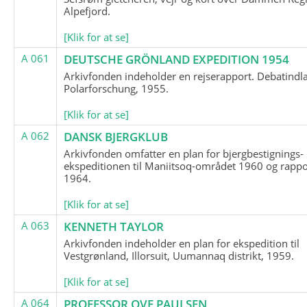
Alpefjord.
[Klik for at se]
A 061
DEUTSCHE GRÖNLAND EXPEDITION 1954
Arkivfonden indeholder en rejserapport. Debatindl
Polarforschung, 1955.
[Klik for at se]
A 062
DANSK BJERGKLUB
Arkivfonden omfatter en plan for bjergbestignings-
ekspeditionen til Maniitsoq-området 1960 og rappo
1964.
[Klik for at se]
A 063
KENNETH TAYLOR
Arkivfonden indeholder en plan for ekspedition til
Vestgrønland, Illorsuit, Uumannaq distrikt, 1959.
[Klik for at se]
A 064
PROFESSOR OVE PAULSEN