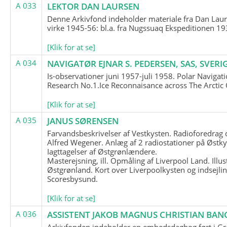
A 033
LEKTOR DAN LAURSEN
Denne Arkivfond indeholder materiale fra Dan Lau
virke 1945-56: bl.a. fra Nugssuaq Ekspeditionen 19
[Klik for at se]
A 034
NAVIGATØR EJNAR S. PEDERSEN, SAS, SVERI
Is-observationer juni 1957-juli 1958. Polar Navigat
Research No.1.Ice Reconnaisance across The Arctic
[Klik for at se]
A 035
JANUS SØRENSEN
Farvandsbeskrivelser af Vestkysten. Radioforedrag
Alfred Wegener. Anlæg af 2 radiostationer på Østky
Iagttagelser af Østgrønlændere.
Masterejsning, ill. Opmåling af Liverpool Land. Illus
Østgrønland. Kort over Liverpoolkysten og indsejlin
Scoresbysund.
[Klik for at se]
A 036
ASSISTENT JAKOB MAGNUS CHRISTIAN BAN
Arkivfonden indeholder en embedsdagbog ført i G