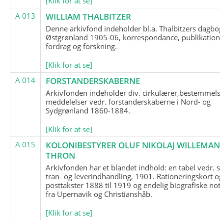
[Klik for at se]
A 013
WILLIAM THALBITZER
Denne arkivfond indeholder bl.a. Thalbitzers dagbo
Østgrønland 1905-06, korrespondance, publikation
fordrag og forskning.
[Klik for at se]
A 014
FORSTANDERSKABERNE
Arkivfonden indeholder div. cirkulærer,bestemmels
meddelelser vedr. forstanderskaberne i Nord- og
Sydgrønland 1860-1884.
[Klik for at se]
A 015
KOLONIBESTYRER OLUF NIKOLAJ WILLEMA
THRON
Arkivfonden har et blandet indhold: en tabel vedr.
tran- og leverindhandling, 1901. Rationeringskort o
posttakster 1888 til 1919 og endelig biografiske no
fra Upernavik og Christianshåb.
[Klik for at se]