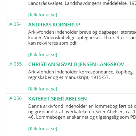
Landsrådsvalget. Landshøvdingens meddelelse, 19
[Klik for at se]
A 054
ANDREAS KORNERUP
Arkivfonden indeholder breve og dagbøger, største
kopier. Videnskabelige optegnelser. Lb.nr. 4 er sca
kan rekvireres som pdf.
[Klik for at se]
A 055
CHRISTIAN SIGVALD JENSEN LANGSKOV
Arkivfonden indeholder korrespondance, kopibog,
regnskaber og et manuskript, 1915-57.
[Klik for at se]
A 056
KATEKET SEIER ABELSEN
Denne arkivfond indeholder en lommebog ført på 
og grønlandsk af overkateketen Seier Abelsen, ca. 
46. Lommebogen er skannet og tilgængelig som PDF
[Klik for at se]