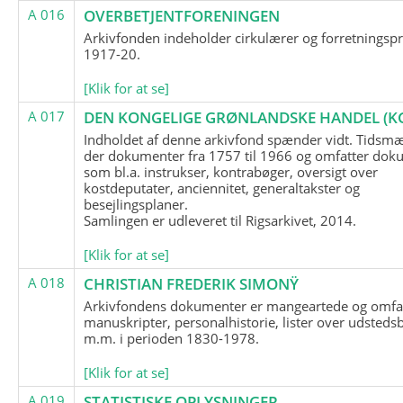
A 016
OVERBETJENTFORENINGEN
Arkivfonden indeholder cirkulærer og forretningspr
1917-20.
[Klik for at se]
A 017
DEN KONGELIGE GRØNLANDSKE HANDEL (K
Indholdet af denne arkivfond spænder vidt. Tidsmæ
der dokumenter fra 1757 til 1966 og omfatter dok
som bl.a. instrukser, kontrabøger, oversigt over
kostdeputater, anciennitet, generaltakster og
besejlingsplaner.
Samlingen er udleveret til Rigsarkivet, 2014.
[Klik for at se]
A 018
CHRISTIAN FREDERIK SIMONŸ
Arkivfondens dokumenter er mangeartede og omfa
manuskripter, personalhistorie, lister over udsteds
m.m. i perioden 1830-1978.
[Klik for at se]
A 019
STATISTISKE OPLYSNINGER