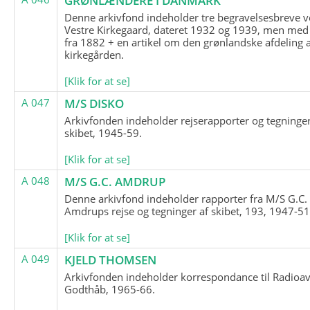
GRØNLÆNDERE I DANMARK
Denne arkivfond indeholder tre begravelsesbreve v
Vestre Kirkegaard, dateret 1932 og 1939, men med
fra 1882 + en artikel om den grønlandske afdeling 
kirkegården.
[Klik for at se]
A 047
M/S DISKO
Arkivfonden indeholder rejserapporter og tegninge
skibet, 1945-59.
[Klik for at se]
A 048
M/S G.C. AMDRUP
Denne arkivfond indeholder rapporter fra M/S G.C.
Amdrups rejse og tegninger af skibet, 193, 1947-51
[Klik for at se]
A 049
KJELD THOMSEN
Arkivfonden indeholder korrespondance til Radioav
Godthåb, 1965-66.