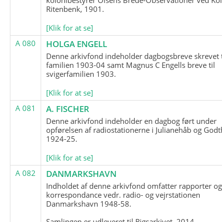
Ritenbenk, 1901.
[Klik for at se]
A 080
HOLGA ENGELL
Denne arkivfond indeholder dagbogsbreve skrevet t
familien 1903-04 samt Magnus C Engells breve til
svigerfamilien 1903.
[Klik for at se]
A 081
A. FISCHER
Denne arkivfond indeholder en dagbog ført under
opførelsen af radiostationerne i Julianehåb og Godt
1924-25.
[Klik for at se]
A 082
DANMARKSHAVN
Indholdet af denne arkivfond omfatter rapporter o
korrespondance vedr. radio- og vejrstationen
Danmarkshavn 1948-58.
Samlingen er udleveret til Rigsarkivet, 2014.