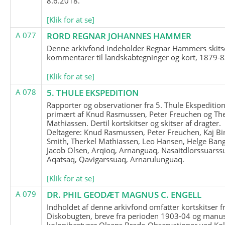
8.6.2018.
[Klik for at se]
A 077
RORD REGNAR JOHANNES HAMMER
Denne arkivfond indeholder Regnar Hammers skits
kommentarer til landskabtegninger og kort, 1879-8
[Klik for at se]
A 078
5. THULE EKSPEDITION
Rapporter og observationer fra 5. Thule Ekspedition
primært af Knud Rasmussen, Peter Freuchen og The
Mathiassen. Dertil kortskitser og skitser af dragter.
Deltagere: Knud Rasmussen, Peter Freuchen, Kaj Bir
Smith, Therkel Mathiassen, Leo Hansen, Helge Bang
Jacob Olsen, Arqioq, Arnanguaq, Nasaitdlorssuarss
Aqatsaq, Qavigarssuaq, Arnarulunguaq.
[Klik for at se]
A 079
DR. PHIL GEODÆT MAGNUS C. ENGELL
Indholdet af denne arkivfond omfatter kortskitser f
Diskobugten, breve fra perioden 1903-04 og manus
kolonibestyrer Olsens Brede-Observationer ved Ko