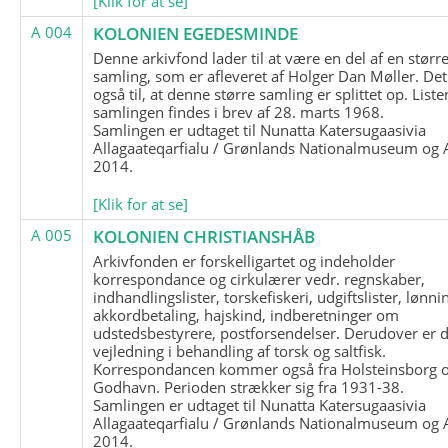
[Klik for at se]
A 004
KOLONIEN EGEDESMINDE
Denne arkivfond lader til at være en del af en størr
samling, som er afleveret af Holger Dan Møller. Det
også til, at denne større samling er splittet op. List
samlingen findes i brev af 28. marts 1968.
Samlingen er udtaget til Nunatta Katersugaasivia
Allagaateqarfialu / Grønlands Nationalmuseum og A
2014.
[Klik for at se]
A 005
KOLONIEN CHRISTIANSHÅB
Arkivfonden er forskelligartet og indeholder
korrespondance og cirkulærer vedr. regnskaber,
indhandlingslister, torskefiskeri, udgiftslister, lønni
akkordbetaling, hajskind, indberetninger om
udstedsbestyrere, postforsendelser. Derudover er 
vejledning i behandling af torsk og saltfisk.
Korrespondancen kommer også fra Holsteinsborg 
Godhavn. Perioden strækker sig fra 1931-38.
Samlingen er udtaget til Nunatta Katersugaasivia
Allagaateqarfialu / Grønlands Nationalmuseum og A
2014.