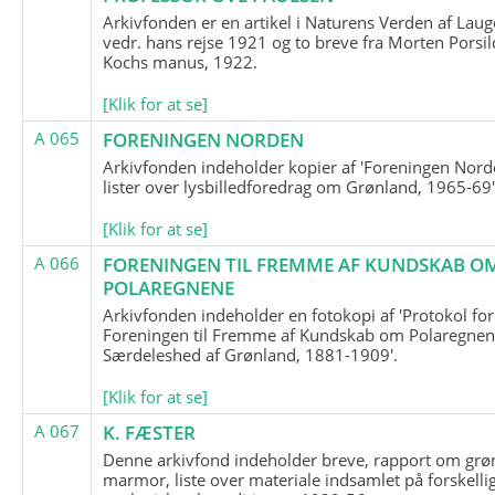
Arkivfonden er en artikel i Naturens Verden af Lau
vedr. hans rejse 1921 og to breve fra Morten Porsil
Kochs manus, 1922.
[Klik for at se]
A 065
FORENINGEN NORDEN
Arkivfonden indeholder kopier af 'Foreningen Nor
lister over lysbilledforedrag om Grønland, 1965-69'
[Klik for at se]
A 066
FORENINGEN TIL FREMME AF KUNDSKAB O
POLAREGNENE
Arkivfonden indeholder en fotokopi af 'Protokol for
Foreningen til Fremme af Kundskab om Polaregnene
Særdeleshed af Grønland, 1881-1909'.
[Klik for at se]
A 067
K. FÆSTER
Denne arkivfond indeholder breve, rapport om grø
marmor, liste over materiale indsamlet på forskelli